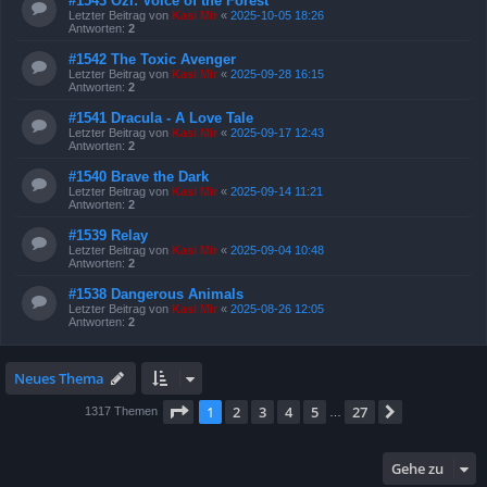
#1543 Ozi: Voice of the Forest
Letzter Beitrag von
Kasi Mir
«
2025-10-05 18:26
Antworten:
2
#1542 The Toxic Avenger
Letzter Beitrag von
Kasi Mir
«
2025-09-28 16:15
Antworten:
2
#1541 Dracula - A Love Tale
Letzter Beitrag von
Kasi Mir
«
2025-09-17 12:43
Antworten:
2
#1540 Brave the Dark
Letzter Beitrag von
Kasi Mir
«
2025-09-14 11:21
Antworten:
2
#1539 Relay
Letzter Beitrag von
Kasi Mir
«
2025-09-04 10:48
Antworten:
2
#1538 Dangerous Animals
Letzter Beitrag von
Kasi Mir
«
2025-08-26 12:05
Antworten:
2
Neues Thema
Seite
1
von
27
1
2
3
4
5
27
Nächste
1317 Themen
…
Gehe zu