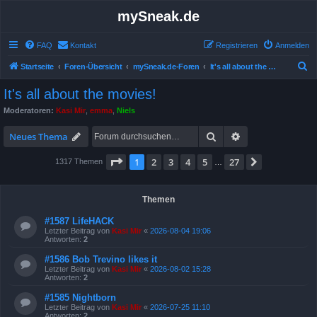
mySneak.de
FAQ
Kontakt
Registrieren
Anmelden
S
Startseite
Foren-Übersicht
mySneak.de-Foren
It's all about the movies!
u
It's all about the movies!
c
Moderatoren:
Kasi Mir
,
emma
,
Niels
h
Suche
Erweiterte Suche
e
Neues Thema
Seite
1
von
27
1
2
3
4
5
27
Nächste
1317 Themen
…
Themen
#1587 LifeHACK
Letzter Beitrag von
Kasi Mir
«
2026-08-04 19:06
Antworten:
2
#1586 Bob Trevino likes it
Letzter Beitrag von
Kasi Mir
«
2026-08-02 15:28
Antworten:
2
#1585 Nightborn
Letzter Beitrag von
Kasi Mir
«
2026-07-25 11:10
Antworten:
2