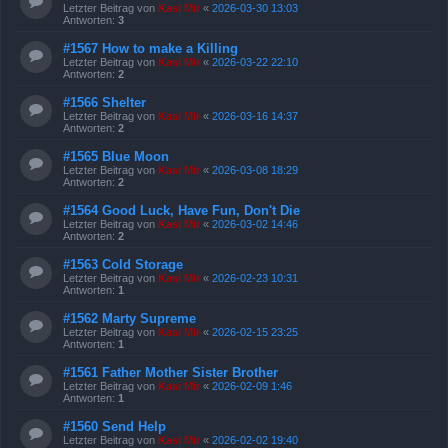
Letzter Beitrag von
Kasi Mir
«
2026-03-30 13:03
Antworten:
3
#1567 How to make a Killing
Letzter Beitrag von
Kasi Mir
«
2026-03-22 22:10
Antworten:
2
#1566 Shelter
Letzter Beitrag von
Kasi Mir
«
2026-03-16 14:37
Antworten:
2
#1565 Blue Moon
Letzter Beitrag von
Kasi Mir
«
2026-03-08 18:29
Antworten:
2
#1564 Good Luck, Have Fun, Don't Die
Letzter Beitrag von
Kasi Mir
«
2026-03-02 14:46
Antworten:
2
#1563 Cold Storage
Letzter Beitrag von
Kasi Mir
«
2026-02-23 10:31
Antworten:
1
#1562 Marty Supreme
Letzter Beitrag von
Kasi Mir
«
2026-02-15 23:25
Antworten:
1
#1561 Father Mother Sister Brother
Letzter Beitrag von
Kasi Mir
«
2026-02-09 1:46
Antworten:
1
#1560 Send Help
Letzter Beitrag von
Kasi Mir
«
2026-02-02 19:40