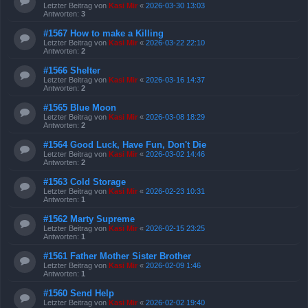
Letzter Beitrag von
Kasi Mir
«
2026-03-30 13:03
Antworten:
3
#1567 How to make a Killing
Letzter Beitrag von
Kasi Mir
«
2026-03-22 22:10
Antworten:
2
#1566 Shelter
Letzter Beitrag von
Kasi Mir
«
2026-03-16 14:37
Antworten:
2
#1565 Blue Moon
Letzter Beitrag von
Kasi Mir
«
2026-03-08 18:29
Antworten:
2
#1564 Good Luck, Have Fun, Don't Die
Letzter Beitrag von
Kasi Mir
«
2026-03-02 14:46
Antworten:
2
#1563 Cold Storage
Letzter Beitrag von
Kasi Mir
«
2026-02-23 10:31
Antworten:
1
#1562 Marty Supreme
Letzter Beitrag von
Kasi Mir
«
2026-02-15 23:25
Antworten:
1
#1561 Father Mother Sister Brother
Letzter Beitrag von
Kasi Mir
«
2026-02-09 1:46
Antworten:
1
#1560 Send Help
Letzter Beitrag von
Kasi Mir
«
2026-02-02 19:40