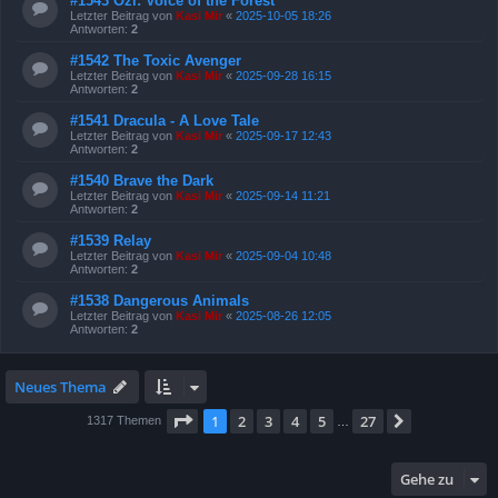
#1543 Ozi: Voice of the Forest
Letzter Beitrag von
Kasi Mir
«
2025-10-05 18:26
Antworten:
2
#1542 The Toxic Avenger
Letzter Beitrag von
Kasi Mir
«
2025-09-28 16:15
Antworten:
2
#1541 Dracula - A Love Tale
Letzter Beitrag von
Kasi Mir
«
2025-09-17 12:43
Antworten:
2
#1540 Brave the Dark
Letzter Beitrag von
Kasi Mir
«
2025-09-14 11:21
Antworten:
2
#1539 Relay
Letzter Beitrag von
Kasi Mir
«
2025-09-04 10:48
Antworten:
2
#1538 Dangerous Animals
Letzter Beitrag von
Kasi Mir
«
2025-08-26 12:05
Antworten:
2
Neues Thema
Seite
1
von
27
1
2
3
4
5
27
Nächste
1317 Themen
…
Gehe zu