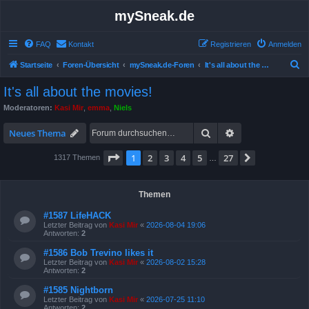
mySneak.de
FAQ
Kontakt
Registrieren
Anmelden
S
Startseite
Foren-Übersicht
mySneak.de-Foren
It's all about the movies!
u
It's all about the movies!
c
Moderatoren:
Kasi Mir
,
emma
,
Niels
h
Suche
Erweiterte Suche
e
Neues Thema
Seite
1
von
27
1
2
3
4
5
27
Nächste
1317 Themen
…
Themen
#1587 LifeHACK
Letzter Beitrag von
Kasi Mir
«
2026-08-04 19:06
Antworten:
2
#1586 Bob Trevino likes it
Letzter Beitrag von
Kasi Mir
«
2026-08-02 15:28
Antworten:
2
#1585 Nightborn
Letzter Beitrag von
Kasi Mir
«
2026-07-25 11:10
Antworten:
2