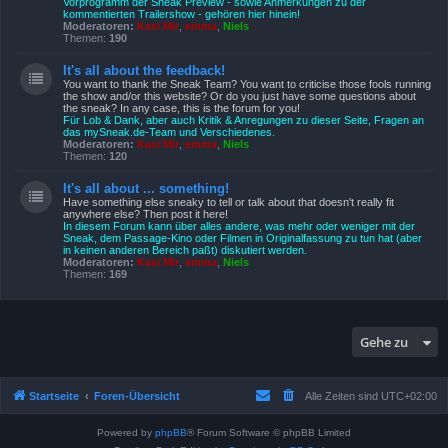
Vorprogramm der Sneak Preview - sowie Anmerkungen zu der
kommentierten Trailershow - gehören hier hinein!
Moderatoren:
Kasi Mir
,
emma
,
Niels
Themen:
190
It's all about the feedback!
You want to thank the Sneak Team? You want to criticise those fools running
the show and/or this website? Or do you just have some questions about
the sneak? In any case, this is the forum for you!
Für Lob & Dank, aber auch Kritik & Anregungen zu dieser Seite, Fragen an
das mySneak.de-Team und Verschiedenes.
Moderatoren:
Kasi Mir
,
emma
,
Niels
Themen:
120
It's all about ... something!
Have something else sneaky to tell or talk about that doesn't really fit
anywhere else? Then post it here!
In diesem Forum kann über alles andere, was mehr oder weniger mit der
Sneak, dem Passage-Kino oder Filmen in Originalfassung zu tun hat (aber
in keinen anderen Bereich paßt) diskutiert werden.
Moderatoren:
Kasi Mir
,
emma
,
Niels
Themen:
169
Gehe zu
Startseite
Foren-Übersicht
Alle Zeiten sind
UTC+02:00
Powered by
phpBB
® Forum Software © phpBB Limited