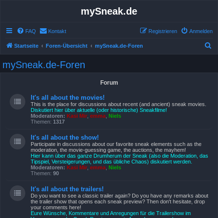
mySneak.de
FAQ
Kontakt
Registrieren
Anmelden
S
Startseite
Foren-Übersicht
mySneak.de-Foren
u
mySneak.de-Foren
c
h
Forum
e
It's all about the movies!
This is the place for discussions about recent (and ancient) sneak movies.
Diskutiert hier über aktuelle (oder historische) Sneakfilme!
Moderatoren:
Kasi Mir
,
emma
,
Niels
Themen:
1317
It's all about the show!
Participate in discussions about our favorite sneak elements such as the
moderation, the movie-guessing game, the auctions, the mayhem!
Hier kann über das ganze Drumherum der Sneak (also die Moderation, das
Tipspiel, Versteigerungen, und das übliche Chaos) diskutiert werden.
Moderatoren:
Kasi Mir
,
emma
,
Niels
Themen:
90
It's all about the trailers!
Do you want to see a classic trailer again? Do you have any remarks about
the trailer show that opens each sneak preview? Then don't hesitate, drop
your comments here!
Eure Wünsche, Kommentare und Anregungen für die Trailershow im