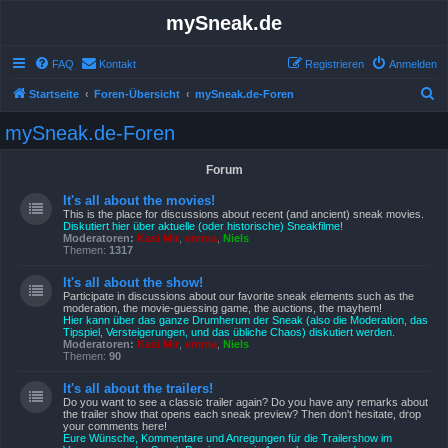
mySneak.de
FAQ
Kontakt
Registrieren
Anmelden
S
Startseite
Foren-Übersicht
mySneak.de-Foren
u
mySneak.de-Foren
c
h
Forum
e
It's all about the movies!
This is the place for discussions about recent (and ancient) sneak movies.
Diskutiert hier über aktuelle (oder historische) Sneakfilme!
Moderatoren:
Kasi Mir
,
emma
,
Niels
Themen:
1317
It's all about the show!
Participate in discussions about our favorite sneak elements such as the
moderation, the movie-guessing game, the auctions, the mayhem!
Hier kann über das ganze Drumherum der Sneak (also die Moderation, das
Tipspiel, Versteigerungen, und das übliche Chaos) diskutiert werden.
Moderatoren:
Kasi Mir
,
emma
,
Niels
Themen:
90
It's all about the trailers!
Do you want to see a classic trailer again? Do you have any remarks about
the trailer show that opens each sneak preview? Then don't hesitate, drop
your comments here!
Eure Wünsche, Kommentare und Anregungen für die Trailershow im