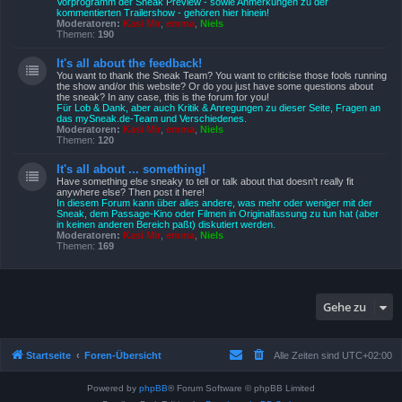
Vorprogramm der Sneak Preview - sowie Anmerkungen zu der
kommentierten Trailershow - gehören hier hinein!
Moderatoren:
Kasi Mir
,
emma
,
Niels
Themen:
190
It's all about the feedback!
You want to thank the Sneak Team? You want to criticise those fools running
the show and/or this website? Or do you just have some questions about
the sneak? In any case, this is the forum for you!
Für Lob & Dank, aber auch Kritik & Anregungen zu dieser Seite, Fragen an
das mySneak.de-Team und Verschiedenes.
Moderatoren:
Kasi Mir
,
emma
,
Niels
Themen:
120
It's all about ... something!
Have something else sneaky to tell or talk about that doesn't really fit
anywhere else? Then post it here!
In diesem Forum kann über alles andere, was mehr oder weniger mit der
Sneak, dem Passage-Kino oder Filmen in Originalfassung zu tun hat (aber
in keinen anderen Bereich paßt) diskutiert werden.
Moderatoren:
Kasi Mir
,
emma
,
Niels
Themen:
169
Gehe zu
Startseite
Foren-Übersicht
Alle Zeiten sind
UTC+02:00
Powered by
phpBB
® Forum Software © phpBB Limited