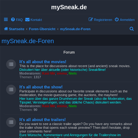
mySneak.de
FAQ
Kontakt
Registrieren
Anmelden
S
Startseite
Foren-Übersicht
mySneak.de-Foren
u
mySneak.de-Foren
c
h
Forum
e
It's all about the movies!
This is the place for discussions about recent (and ancient) sneak movies.
Diskutiert hier über aktuelle (oder historische) Sneakfilme!
Moderatoren:
Kasi Mir
,
emma
,
Niels
Themen:
1317
It's all about the show!
Participate in discussions about our favorite sneak elements such as the
moderation, the movie-guessing game, the auctions, the mayhem!
Hier kann über das ganze Drumherum der Sneak (also die Moderation, das
Tipspiel, Versteigerungen, und das übliche Chaos) diskutiert werden.
Moderatoren:
Kasi Mir
,
emma
,
Niels
Themen:
90
It's all about the trailers!
Do you want to see a classic trailer again? Do you have any remarks about
the trailer show that opens each sneak preview? Then don't hesitate, drop
your comments here!
Eure Wünsche, Kommentare und Anregungen für die Trailershow im