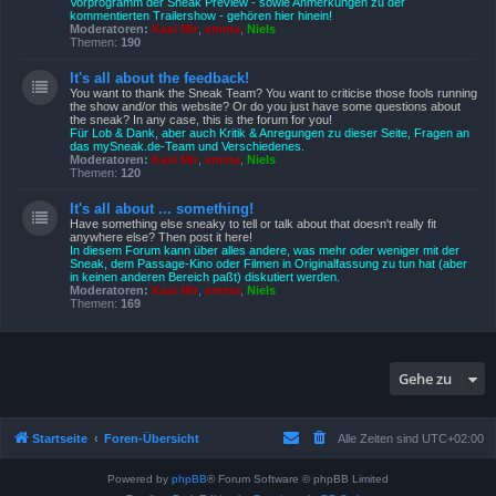
Vorprogramm der Sneak Preview - sowie Anmerkungen zu der
kommentierten Trailershow - gehören hier hinein!
Moderatoren:
Kasi Mir
,
emma
,
Niels
Themen:
190
It's all about the feedback!
You want to thank the Sneak Team? You want to criticise those fools running
the show and/or this website? Or do you just have some questions about
the sneak? In any case, this is the forum for you!
Für Lob & Dank, aber auch Kritik & Anregungen zu dieser Seite, Fragen an
das mySneak.de-Team und Verschiedenes.
Moderatoren:
Kasi Mir
,
emma
,
Niels
Themen:
120
It's all about ... something!
Have something else sneaky to tell or talk about that doesn't really fit
anywhere else? Then post it here!
In diesem Forum kann über alles andere, was mehr oder weniger mit der
Sneak, dem Passage-Kino oder Filmen in Originalfassung zu tun hat (aber
in keinen anderen Bereich paßt) diskutiert werden.
Moderatoren:
Kasi Mir
,
emma
,
Niels
Themen:
169
Gehe zu
Startseite
Foren-Übersicht
Alle Zeiten sind
UTC+02:00
Powered by
phpBB
® Forum Software © phpBB Limited