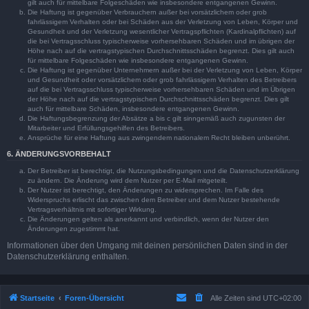
gilt auch für mittelbare Folgeschäden wie insbesondere entgangenen Gewinn.
Die Haftung ist gegenüber Verbrauchern außer bei vorsätzlichem oder grob
fahrlässigem Verhalten oder bei Schäden aus der Verletzung von Leben, Körper und
Gesundheit und der Verletzung wesentlicher Vertragspflichten (Kardinalpflichten) auf
die bei Vertragsschluss typischerweise vorhersehbaren Schäden und im übrigen der
Höhe nach auf die vertragstypischen Durchschnittsschäden begrenzt. Dies gilt auch
für mittelbare Folgeschäden wie insbesondere entgangenen Gewinn.
Die Haftung ist gegenüber Unternehmern außer bei der Verletzung von Leben, Körper
und Gesundheit oder vorsätzlichem oder grob fahrlässigem Verhalten des Betreibers
auf die bei Vertragsschluss typischerweise vorhersehbaren Schäden und im Übrigen
der Höhe nach auf die vertragstypischen Durchschnittsschäden begrenzt. Dies gilt
auch für mittelbare Schäden, insbesondere entgangenen Gewinn.
Die Haftungsbegrenzung der Absätze a bis c gilt sinngemäß auch zugunsten der
Mitarbeiter und Erfüllungsgehilfen des Betreibers.
Ansprüche für eine Haftung aus zwingendem nationalem Recht bleiben unberührt.
6. ÄNDERUNGSVORBEHALT
Der Betreiber ist berechtigt, die Nutzungsbedingungen und die Datenschutzerklärung
zu ändern. Die Änderung wird dem Nutzer per E-Mail mitgeteilt.
Der Nutzer ist berechtigt, den Änderungen zu widersprechen. Im Falle des
Widerspruchs erlischt das zwischen dem Betreiber und dem Nutzer bestehende
Vertragsverhältnis mit sofortiger Wirkung.
Die Änderungen gelten als anerkannt und verbindlich, wenn der Nutzer den
Änderungen zugestimmt hat.
Informationen über den Umgang mit deinen persönlichen Daten sind in der
Datenschutzerklärung enthalten.
Startseite
Foren-Übersicht
Alle Zeiten sind
UTC+02:00