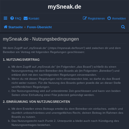
mySneak.de
FAQ
Kontakt
Registrieren
Anmelden
S
Startseite
Foren-Übersicht
u
mySneak.de - Nutzungsbedingungen
c
h
Mit dem Zugriff auf „mySneak.de“ („https://mysneak.de/forum“) wird zwischen dir und dem
Betreiber ein Vertrag mit folgenden Regelungen geschlossen:
e
1. NUTZUNGSVERTRAG
Mit dem Zugriff auf „mySneak.de“ (im Folgenden „das Board“) schließt du einen
Nutzungsvertrag mit dem Betreiber des Boards ab (im Folgenden „Betreiber“) und
erklärst dich mit den nachfolgenden Regelungen einverstanden.
Wenn du mit diesen Regelungen nicht einverstanden bist, so darfst du das Board
nicht weiter nutzen. Für die Nutzung des Boards gelten jeweils die an dieser Stelle
veröffentlichten Regelungen.
Der Nutzungsvertrag wird auf unbestimmte Zeit geschlossen und kann von beiden
Seiten ohne Einhaltung einer Frist jederzeit gekündigt werden.
2. EINRÄUMUNG VON NUTZUNGSRECHTEN
Mit dem Erstellen eines Beitrags erteilst du dem Betreiber ein einfaches, zeitlich und
räumlich unbeschränktes und unentgeltliches Recht, deinen Beitrag im Rahmen des
Boards zu nutzen.
Das Nutzungsrecht nach Punkt 2, Unterpunkt a bleibt auch nach Kündigung des
Nutzungsvertrages bestehen.