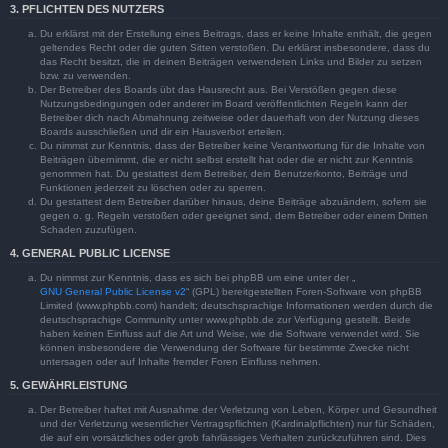
3. PFLICHTEN DES NUTZERS
Du erklärst mit der Erstellung eines Beitrags, dass er keine Inhalte enthält, die gegen
geltendes Recht oder die guten Sitten verstoßen. Du erklärst insbesondere, dass du
das Recht besitzt, die in deinen Beiträgen verwendeten Links und Bilder zu setzen
bzw. zu verwenden.
Der Betreiber des Boards übt das Hausrecht aus. Bei Verstößen gegen diese
Nutzungsbedingungen oder anderer im Board veröffentlichten Regeln kann der
Betreiber dich nach Abmahnung zeitweise oder dauerhaft von der Nutzung dieses
Boards ausschließen und dir ein Hausverbot erteilen.
Du nimmst zur Kenntnis, dass der Betreiber keine Verantwortung für die Inhalte von
Beiträgen übernimmt, die er nicht selbst erstellt hat oder die er nicht zur Kenntnis
genommen hat. Du gestattest dem Betreiber, dein Benutzerkonto, Beiträge und
Funktionen jederzeit zu löschen oder zu sperren.
Du gestattest dem Betreiber darüber hinaus, deine Beiträge abzuändern, sofern sie
gegen o. g. Regeln verstoßen oder geeignet sind, dem Betreiber oder einem Dritten
Schaden zuzufügen.
4. GENERAL PUBLIC LICENSE
Du nimmst zur Kenntnis, dass es sich bei phpBB um eine unter der „
GNU General Public License v2
“ (GPL) bereitgestellten Foren-Software von phpBB
Limited (www.phpbb.com) handelt; deutschsprachige Informationen werden durch die
deutschsprachige Community unter www.phpbb.de zur Verfügung gestellt. Beide
haben keinen Einfluss auf die Art und Weise, wie die Software verwendet wird. Sie
können insbesondere die Verwendung der Software für bestimmte Zwecke nicht
untersagen oder auf Inhalte fremder Foren Einfluss nehmen.
5. GEWÄHRLEISTUNG
Der Betreiber haftet mit Ausnahme der Verletzung von Leben, Körper und Gesundheit
und der Verletzung wesentlicher Vertragspflichten (Kardinalpflichten) nur für Schäden,
die auf ein vorsätzliches oder grob fahrlässiges Verhalten zurückzuführen sind. Dies