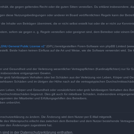
e enthält, die gegen geltendes Recht oder die guten Sitten verstoßen. Du erklärst insbesondere, 
egen diese Nutzungsbedingungen oder anderer im Board veröffentlichten Regeln kann der Betre
die Inhalte von Beiträgen übernimmt, die er nicht selbst erstellt hat oder die er nicht zur Kenn
ndern, sofern sie gegen o. g. Regeln verstoßen oder geeignet sind, dem Betreiber oder einem D
„
GNU General Public License v2
“ (GPL) bereitgestellten Foren-Software von phpBB Limited (ww
ellt. Beide haben keinen Einfluss auf die Art und Weise, wie die Software verwendet wird. Si
 und Gesundheit und der Verletzung wesentlicher Vertragspflichten (Kardinalpflichten) nur für Sc
wie insbesondere entgangenen Gewinn.
der grob fahrlässigem Verhalten oder bei Schäden aus der Verletzung von Leben, Körper und Ges
rhersehbaren Schäden und im übrigen der Höhe nach auf die vertragstypischen Durchschnittsschäde
von Leben, Körper und Gesundheit oder vorsätzlichem oder grob fahrlässigem Verhalten des Betr
Durchschnittsschäden begrenzt. Dies gilt auch für mittelbare Schäden, insbesondere entgangen
gunsten der Mitarbeiter und Erfüllungsgehilfen des Betreibers.
ben unberührt.
enschutzerklärung zu ändern. Die Änderung wird dem Nutzer per E-Mail mitgeteilt.
lle des Widerspruchs erlischt das zwischen dem Betreiber und dem Nutzer bestehende Vertragsverh
utzer den Änderungen zugestimmt hat.
sind in der Datenschutzerklärung enthalten.