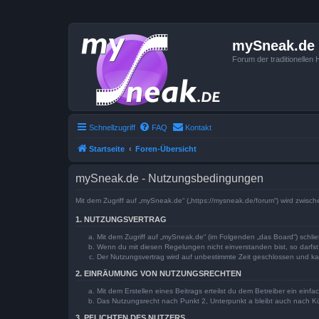
mySneak.de
Forum der traditionelle
Schnellzugriff
FAQ
Kontakt
Startseite
Foren-Übersicht
mySneak.de - Nutzungsbedingungen
Mit dem Zugriff auf „mySneak.de“ („https://mysneak.de/forum“) wird zwisc
1. NUTZUNGSVERTRAG
Mit dem Zugriff auf „mySneak.de“ (im Folgenden „das Board“) schli
Wenn du mit diesen Regelungen nicht einverstanden bist, so darfst 
Der Nutzungsvertrag wird auf unbestimmte Zeit geschlossen und kan
2. EINRÄUMUNG VON NUTZUNGSRECHTEN
Mit dem Erstellen eines Beitrags erteilst du dem Betreiber ein ein
Das Nutzungsrecht nach Punkt 2, Unterpunkt a bleibt auch nach 
3. PFLICHTEN DES NUTZERS