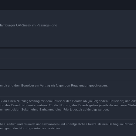
n Hamburger OV-Sneak im Passage-Kino
hen dir und dem Betreiber ein Vertrag mit folgenden Regelungen geschlossen:
eßt du einen Nutzungsvertrag mit dem Betreiber des Boards ab (im Folgenden „Betreiber“) und er
du das Board nicht weiter nutzen. Für die Nutzung des Boards gelten jeweils die an dieser Stell
n von beiden Seiten ohne Einhaltung einer Frist jederzeit gekündigt werden.
faches, zeitlich und räumlich unbeschränktes und unentgeltliches Recht, deinen Beitrag im Rahme
Kündigung des Nutzungsvertrages bestehen.