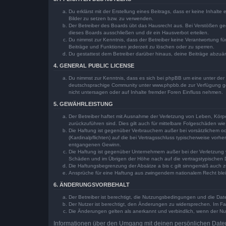
Du erklärst mit der Erstellung eines Beitrags, dass er keine Inhalt
Bilder zu setzen bzw. zu verwenden.
Der Betreiber des Boards übt das Hausrecht aus. Bei Verstößen g
dieses Boards ausschließen und dir ein Hausverbot erteilen.
Du nimmst zur Kenntnis, dass der Betreiber keine Verantwortung für 
Beiträge und Funktionen jederzeit zu löschen oder zu sperren.
Du gestattest dem Betreiber darüber hinaus, deine Beiträge abzuä
4. GENERAL PUBLIC LICENSE
Du nimmst zur Kenntnis, dass es sich bei phpBB um eine unter der 
deutschsprachige Community unter www.phpbb.de zur Verfügung gest
nicht untersagen oder auf Inhalte fremder Foren Einfluss nehmen.
5. GEWÄHRLEISTUNG
Der Betreiber haftet mit Ausnahme der Verletzung von Leben, Körper
zurückzuführen sind. Dies gilt auch für mittelbare Folgeschäden 
Die Haftung ist gegenüber Verbrauchern außer bei vorsätzlichem o
(Kardinalpflichten) auf die bei Vertragsschluss typischerweise vo
entgangenen Gewinn.
Die Haftung ist gegenüber Unternehmern außer bei der Verletzung 
Schäden und im Übrigen der Höhe nach auf die vertragstypischen 
Die Haftungsbegrenzung der Absätze a bis c gilt sinngemäß auch zu
Ansprüche für eine Haftung aus zwingendem nationalem Recht blei
6. ÄNDERUNGSVORBEHALT
Der Betreiber ist berechtigt, die Nutzungsbedingungen und die Dat
Der Nutzer ist berechtigt, den Änderungen zu widersprechen. Im Fa
Die Änderungen gelten als anerkannt und verbindlich, wenn der N
Informationen über den Umgang mit deinen persönlichen Daten 