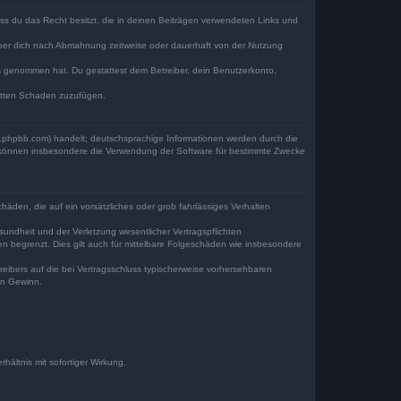
dass du das Recht besitzt, die in deinen Beiträgen verwendeten Links und
iber dich nach Abmahnung zeitweise oder dauerhaft von der Nutzung
tnis genommen hat. Du gestattest dem Betreiber, dein Benutzerkonto,
ritten Schaden zuzufügen.
w.phpbb.com) handelt; deutschsprachige Informationen werden durch die
e können insbesondere die Verwendung der Software für bestimmte Zwecke
häden, die auf ein vorsätzliches oder grob fahrlässiges Verhalten
undheit und der Verletzung wesentlicher Vertragspflichten
n begrenzt. Dies gilt auch für mittelbare Folgeschäden wie insbesondere
eibers auf die bei Vertragsschluss typischerweise vorhersehbaren
en Gewinn.
ältnis mit sofortiger Wirkung.