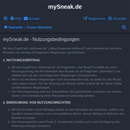
mySneak.de
FAQ
Kontakt
Registrieren
Anmelden
S
Startseite
Foren-Übersicht
u
mySneak.de - Nutzungsbedingungen
c
h
Mit dem Zugriff auf „mySneak.de“ („https://mysneak.de/forum“) wird zwischen dir und dem
Betreiber ein Vertrag mit folgenden Regelungen geschlossen:
e
1. NUTZUNGSVERTRAG
Mit dem Zugriff auf „mySneak.de“ (im Folgenden „das Board“) schließt du einen
Nutzungsvertrag mit dem Betreiber des Boards ab (im Folgenden „Betreiber“) und
erklärst dich mit den nachfolgenden Regelungen einverstanden.
Wenn du mit diesen Regelungen nicht einverstanden bist, so darfst du das Board
nicht weiter nutzen. Für die Nutzung des Boards gelten jeweils die an dieser Stelle
veröffentlichten Regelungen.
Der Nutzungsvertrag wird auf unbestimmte Zeit geschlossen und kann von beiden
Seiten ohne Einhaltung einer Frist jederzeit gekündigt werden.
2. EINRÄUMUNG VON NUTZUNGSRECHTEN
Mit dem Erstellen eines Beitrags erteilst du dem Betreiber ein einfaches, zeitlich und
räumlich unbeschränktes und unentgeltliches Recht, deinen Beitrag im Rahmen des
Boards zu nutzen.
Das Nutzungsrecht nach Punkt 2, Unterpunkt a bleibt auch nach Kündigung des
Nutzungsvertrages bestehen.