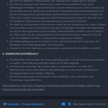
gilt auch für mittelbare Folgeschäden wie insbesondere entgangenen Gewinn.
Die Haftung ist gegenüber Verbrauchern außer bei vorsätzlichem oder grob
fahrlässigem Verhalten oder bei Schäden aus der Verletzung von Leben, Körper und
Gesundheit und der Verletzung wesentlicher Vertragspflichten (Kardinalpflichten) auf
die bei Vertragsschluss typischerweise vorhersehbaren Schäden und im übrigen der
Höhe nach auf die vertragstypischen Durchschnittsschäden begrenzt. Dies gilt auch
für mittelbare Folgeschäden wie insbesondere entgangenen Gewinn.
Die Haftung ist gegenüber Unternehmern außer bei der Verletzung von Leben, Körper
und Gesundheit oder vorsätzlichem oder grob fahrlässigem Verhalten des Betreibers
auf die bei Vertragsschluss typischerweise vorhersehbaren Schäden und im Übrigen
der Höhe nach auf die vertragstypischen Durchschnittsschäden begrenzt. Dies gilt
auch für mittelbare Schäden, insbesondere entgangenen Gewinn.
Die Haftungsbegrenzung der Absätze a bis c gilt sinngemäß auch zugunsten der
Mitarbeiter und Erfüllungsgehilfen des Betreibers.
Ansprüche für eine Haftung aus zwingendem nationalem Recht bleiben unberührt.
6. ÄNDERUNGSVORBEHALT
Der Betreiber ist berechtigt, die Nutzungsbedingungen und die Datenschutzerklärung
zu ändern. Die Änderung wird dem Nutzer per E-Mail mitgeteilt.
Der Nutzer ist berechtigt, den Änderungen zu widersprechen. Im Falle des
Widerspruchs erlischt das zwischen dem Betreiber und dem Nutzer bestehende
Vertragsverhältnis mit sofortiger Wirkung.
Die Änderungen gelten als anerkannt und verbindlich, wenn der Nutzer den
Änderungen zugestimmt hat.
Informationen über den Umgang mit deinen persönlichen Daten sind in der
Datenschutzerklärung enthalten.
Startseite
Foren-Übersicht
Alle Zeiten sind
UTC+02:00