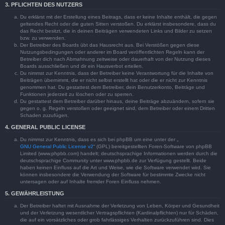
3. PFLICHTEN DES NUTZERS
Du erklärst mit der Erstellung eines Beitrags, dass er keine Inhalte enthält, die gegen
geltendes Recht oder die guten Sitten verstoßen. Du erklärst insbesondere, dass du
das Recht besitzt, die in deinen Beiträgen verwendeten Links und Bilder zu setzen
bzw. zu verwenden.
Der Betreiber des Boards übt das Hausrecht aus. Bei Verstößen gegen diese
Nutzungsbedingungen oder anderer im Board veröffentlichten Regeln kann der
Betreiber dich nach Abmahnung zeitweise oder dauerhaft von der Nutzung dieses
Boards ausschließen und dir ein Hausverbot erteilen.
Du nimmst zur Kenntnis, dass der Betreiber keine Verantwortung für die Inhalte von
Beiträgen übernimmt, die er nicht selbst erstellt hat oder die er nicht zur Kenntnis
genommen hat. Du gestattest dem Betreiber, dein Benutzerkonto, Beiträge und
Funktionen jederzeit zu löschen oder zu sperren.
Du gestattest dem Betreiber darüber hinaus, deine Beiträge abzuändern, sofern sie
gegen o. g. Regeln verstoßen oder geeignet sind, dem Betreiber oder einem Dritten
Schaden zuzufügen.
4. GENERAL PUBLIC LICENSE
Du nimmst zur Kenntnis, dass es sich bei phpBB um eine unter der „
GNU General Public License v2
“ (GPL) bereitgestellten Foren-Software von phpBB
Limited (www.phpbb.com) handelt; deutschsprachige Informationen werden durch die
deutschsprachige Community unter www.phpbb.de zur Verfügung gestellt. Beide
haben keinen Einfluss auf die Art und Weise, wie die Software verwendet wird. Sie
können insbesondere die Verwendung der Software für bestimmte Zwecke nicht
untersagen oder auf Inhalte fremder Foren Einfluss nehmen.
5. GEWÄHRLEISTUNG
Der Betreiber haftet mit Ausnahme der Verletzung von Leben, Körper und Gesundheit
und der Verletzung wesentlicher Vertragspflichten (Kardinalpflichten) nur für Schäden,
die auf ein vorsätzliches oder grob fahrlässiges Verhalten zurückzuführen sind. Dies