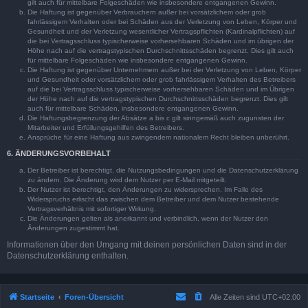
gilt auch für mittelbare Folgeschäden wie insbesondere entgangenen Gewinn.
Die Haftung ist gegenüber Verbrauchern außer bei vorsätzlichem oder grob
fahrlässigem Verhalten oder bei Schäden aus der Verletzung von Leben, Körper und
Gesundheit und der Verletzung wesentlicher Vertragspflichten (Kardinalpflichten) auf
die bei Vertragsschluss typischerweise vorhersehbaren Schäden und im übrigen der
Höhe nach auf die vertragstypischen Durchschnittsschäden begrenzt. Dies gilt auch
für mittelbare Folgeschäden wie insbesondere entgangenen Gewinn.
Die Haftung ist gegenüber Unternehmern außer bei der Verletzung von Leben, Körper
und Gesundheit oder vorsätzlichem oder grob fahrlässigem Verhalten des Betreibers
auf die bei Vertragsschluss typischerweise vorhersehbaren Schäden und im Übrigen
der Höhe nach auf die vertragstypischen Durchschnittsschäden begrenzt. Dies gilt
auch für mittelbare Schäden, insbesondere entgangenen Gewinn.
Die Haftungsbegrenzung der Absätze a bis c gilt sinngemäß auch zugunsten der
Mitarbeiter und Erfüllungsgehilfen des Betreibers.
Ansprüche für eine Haftung aus zwingendem nationalem Recht bleiben unberührt.
6. ÄNDERUNGSVORBEHALT
Der Betreiber ist berechtigt, die Nutzungsbedingungen und die Datenschutzerklärung
zu ändern. Die Änderung wird dem Nutzer per E-Mail mitgeteilt.
Der Nutzer ist berechtigt, den Änderungen zu widersprechen. Im Falle des
Widerspruchs erlischt das zwischen dem Betreiber und dem Nutzer bestehende
Vertragsverhältnis mit sofortiger Wirkung.
Die Änderungen gelten als anerkannt und verbindlich, wenn der Nutzer den
Änderungen zugestimmt hat.
Informationen über den Umgang mit deinen persönlichen Daten sind in der
Datenschutzerklärung enthalten.
Startseite
Foren-Übersicht
Alle Zeiten sind
UTC+02:00