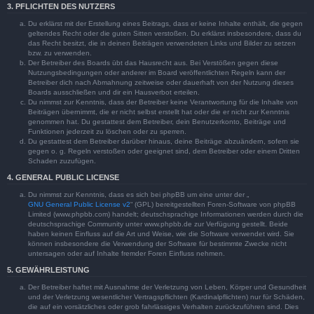
3. PFLICHTEN DES NUTZERS
Du erklärst mit der Erstellung eines Beitrags, dass er keine Inhalte enthält, die gegen
geltendes Recht oder die guten Sitten verstoßen. Du erklärst insbesondere, dass du
das Recht besitzt, die in deinen Beiträgen verwendeten Links und Bilder zu setzen
bzw. zu verwenden.
Der Betreiber des Boards übt das Hausrecht aus. Bei Verstößen gegen diese
Nutzungsbedingungen oder anderer im Board veröffentlichten Regeln kann der
Betreiber dich nach Abmahnung zeitweise oder dauerhaft von der Nutzung dieses
Boards ausschließen und dir ein Hausverbot erteilen.
Du nimmst zur Kenntnis, dass der Betreiber keine Verantwortung für die Inhalte von
Beiträgen übernimmt, die er nicht selbst erstellt hat oder die er nicht zur Kenntnis
genommen hat. Du gestattest dem Betreiber, dein Benutzerkonto, Beiträge und
Funktionen jederzeit zu löschen oder zu sperren.
Du gestattest dem Betreiber darüber hinaus, deine Beiträge abzuändern, sofern sie
gegen o. g. Regeln verstoßen oder geeignet sind, dem Betreiber oder einem Dritten
Schaden zuzufügen.
4. GENERAL PUBLIC LICENSE
Du nimmst zur Kenntnis, dass es sich bei phpBB um eine unter der „
GNU General Public License v2
“ (GPL) bereitgestellten Foren-Software von phpBB
Limited (www.phpbb.com) handelt; deutschsprachige Informationen werden durch die
deutschsprachige Community unter www.phpbb.de zur Verfügung gestellt. Beide
haben keinen Einfluss auf die Art und Weise, wie die Software verwendet wird. Sie
können insbesondere die Verwendung der Software für bestimmte Zwecke nicht
untersagen oder auf Inhalte fremder Foren Einfluss nehmen.
5. GEWÄHRLEISTUNG
Der Betreiber haftet mit Ausnahme der Verletzung von Leben, Körper und Gesundheit
und der Verletzung wesentlicher Vertragspflichten (Kardinalpflichten) nur für Schäden,
die auf ein vorsätzliches oder grob fahrlässiges Verhalten zurückzuführen sind. Dies