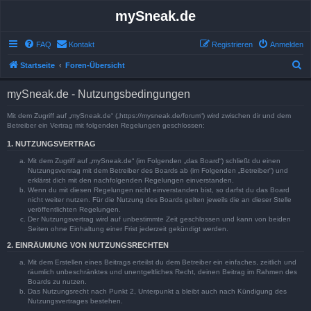
mySneak.de
FAQ
Kontakt
Registrieren
Anmelden
S
Startseite
Foren-Übersicht
u
mySneak.de - Nutzungsbedingungen
c
h
Mit dem Zugriff auf „mySneak.de“ („https://mysneak.de/forum“) wird zwischen dir und dem
Betreiber ein Vertrag mit folgenden Regelungen geschlossen:
e
1. NUTZUNGSVERTRAG
Mit dem Zugriff auf „mySneak.de“ (im Folgenden „das Board“) schließt du einen
Nutzungsvertrag mit dem Betreiber des Boards ab (im Folgenden „Betreiber“) und
erklärst dich mit den nachfolgenden Regelungen einverstanden.
Wenn du mit diesen Regelungen nicht einverstanden bist, so darfst du das Board
nicht weiter nutzen. Für die Nutzung des Boards gelten jeweils die an dieser Stelle
veröffentlichten Regelungen.
Der Nutzungsvertrag wird auf unbestimmte Zeit geschlossen und kann von beiden
Seiten ohne Einhaltung einer Frist jederzeit gekündigt werden.
2. EINRÄUMUNG VON NUTZUNGSRECHTEN
Mit dem Erstellen eines Beitrags erteilst du dem Betreiber ein einfaches, zeitlich und
räumlich unbeschränktes und unentgeltliches Recht, deinen Beitrag im Rahmen des
Boards zu nutzen.
Das Nutzungsrecht nach Punkt 2, Unterpunkt a bleibt auch nach Kündigung des
Nutzungsvertrages bestehen.