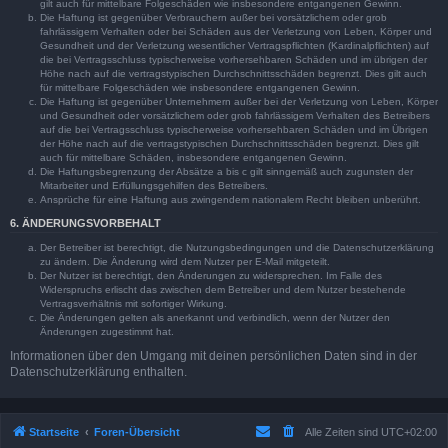
gilt auch für mittelbare Folgeschäden wie insbesondere entgangenen Gewinn.
Die Haftung ist gegenüber Verbrauchern außer bei vorsätzlichem oder grob
fahrlässigem Verhalten oder bei Schäden aus der Verletzung von Leben, Körper und
Gesundheit und der Verletzung wesentlicher Vertragspflichten (Kardinalpflichten) auf
die bei Vertragsschluss typischerweise vorhersehbaren Schäden und im übrigen der
Höhe nach auf die vertragstypischen Durchschnittsschäden begrenzt. Dies gilt auch
für mittelbare Folgeschäden wie insbesondere entgangenen Gewinn.
Die Haftung ist gegenüber Unternehmern außer bei der Verletzung von Leben, Körper
und Gesundheit oder vorsätzlichem oder grob fahrlässigem Verhalten des Betreibers
auf die bei Vertragsschluss typischerweise vorhersehbaren Schäden und im Übrigen
der Höhe nach auf die vertragstypischen Durchschnittsschäden begrenzt. Dies gilt
auch für mittelbare Schäden, insbesondere entgangenen Gewinn.
Die Haftungsbegrenzung der Absätze a bis c gilt sinngemäß auch zugunsten der
Mitarbeiter und Erfüllungsgehilfen des Betreibers.
Ansprüche für eine Haftung aus zwingendem nationalem Recht bleiben unberührt.
6. ÄNDERUNGSVORBEHALT
Der Betreiber ist berechtigt, die Nutzungsbedingungen und die Datenschutzerklärung
zu ändern. Die Änderung wird dem Nutzer per E-Mail mitgeteilt.
Der Nutzer ist berechtigt, den Änderungen zu widersprechen. Im Falle des
Widerspruchs erlischt das zwischen dem Betreiber und dem Nutzer bestehende
Vertragsverhältnis mit sofortiger Wirkung.
Die Änderungen gelten als anerkannt und verbindlich, wenn der Nutzer den
Änderungen zugestimmt hat.
Informationen über den Umgang mit deinen persönlichen Daten sind in der
Datenschutzerklärung enthalten.
Startseite
Foren-Übersicht
Alle Zeiten sind
UTC+02:00