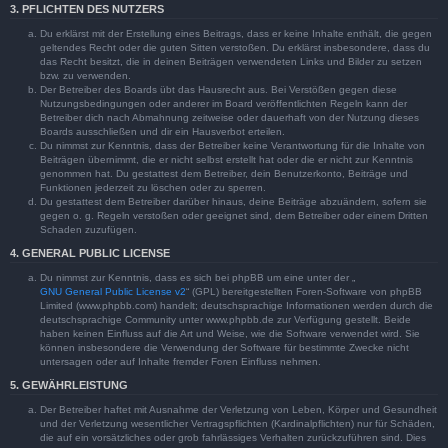
3. PFLICHTEN DES NUTZERS
Du erklärst mit der Erstellung eines Beitrags, dass er keine Inhalte enthält, die gegen
geltendes Recht oder die guten Sitten verstoßen. Du erklärst insbesondere, dass du
das Recht besitzt, die in deinen Beiträgen verwendeten Links und Bilder zu setzen
bzw. zu verwenden.
Der Betreiber des Boards übt das Hausrecht aus. Bei Verstößen gegen diese
Nutzungsbedingungen oder anderer im Board veröffentlichten Regeln kann der
Betreiber dich nach Abmahnung zeitweise oder dauerhaft von der Nutzung dieses
Boards ausschließen und dir ein Hausverbot erteilen.
Du nimmst zur Kenntnis, dass der Betreiber keine Verantwortung für die Inhalte von
Beiträgen übernimmt, die er nicht selbst erstellt hat oder die er nicht zur Kenntnis
genommen hat. Du gestattest dem Betreiber, dein Benutzerkonto, Beiträge und
Funktionen jederzeit zu löschen oder zu sperren.
Du gestattest dem Betreiber darüber hinaus, deine Beiträge abzuändern, sofern sie
gegen o. g. Regeln verstoßen oder geeignet sind, dem Betreiber oder einem Dritten
Schaden zuzufügen.
4. GENERAL PUBLIC LICENSE
Du nimmst zur Kenntnis, dass es sich bei phpBB um eine unter der „
GNU General Public License v2
“ (GPL) bereitgestellten Foren-Software von phpBB
Limited (www.phpbb.com) handelt; deutschsprachige Informationen werden durch die
deutschsprachige Community unter www.phpbb.de zur Verfügung gestellt. Beide
haben keinen Einfluss auf die Art und Weise, wie die Software verwendet wird. Sie
können insbesondere die Verwendung der Software für bestimmte Zwecke nicht
untersagen oder auf Inhalte fremder Foren Einfluss nehmen.
5. GEWÄHRLEISTUNG
Der Betreiber haftet mit Ausnahme der Verletzung von Leben, Körper und Gesundheit
und der Verletzung wesentlicher Vertragspflichten (Kardinalpflichten) nur für Schäden,
die auf ein vorsätzliches oder grob fahrlässiges Verhalten zurückzuführen sind. Dies