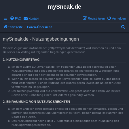
mySneak.de
FAQ
Kontakt
Registrieren
Anmelden
S
Startseite
Foren-Übersicht
u
mySneak.de - Nutzungsbedingungen
c
h
Mit dem Zugriff auf „mySneak.de“ („https://mysneak.de/forum“) wird zwischen dir und dem
Betreiber ein Vertrag mit folgenden Regelungen geschlossen:
e
1. NUTZUNGSVERTRAG
Mit dem Zugriff auf „mySneak.de“ (im Folgenden „das Board“) schließt du einen
Nutzungsvertrag mit dem Betreiber des Boards ab (im Folgenden „Betreiber“) und
erklärst dich mit den nachfolgenden Regelungen einverstanden.
Wenn du mit diesen Regelungen nicht einverstanden bist, so darfst du das Board
nicht weiter nutzen. Für die Nutzung des Boards gelten jeweils die an dieser Stelle
veröffentlichten Regelungen.
Der Nutzungsvertrag wird auf unbestimmte Zeit geschlossen und kann von beiden
Seiten ohne Einhaltung einer Frist jederzeit gekündigt werden.
2. EINRÄUMUNG VON NUTZUNGSRECHTEN
Mit dem Erstellen eines Beitrags erteilst du dem Betreiber ein einfaches, zeitlich und
räumlich unbeschränktes und unentgeltliches Recht, deinen Beitrag im Rahmen des
Boards zu nutzen.
Das Nutzungsrecht nach Punkt 2, Unterpunkt a bleibt auch nach Kündigung des
Nutzungsvertrages bestehen.