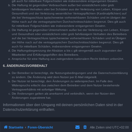
gilt auch für mittelbare Folgeschäden wie insbesondere entgangenen Gewinn.
Die Haftung ist gegenüber Verbrauchern außer bei vorsätzlichem oder grob
fahrlässigem Verhalten oder bei Schäden aus der Verletzung von Leben, Körper und
Gesundheit und der Verletzung wesentlicher Vertragspflichten (Kardinalpflichten) auf
die bei Vertragsschluss typischerweise vorhersehbaren Schäden und im übrigen der
Höhe nach auf die vertragstypischen Durchschnittsschäden begrenzt. Dies gilt auch
für mittelbare Folgeschäden wie insbesondere entgangenen Gewinn.
Die Haftung ist gegenüber Unternehmern außer bei der Verletzung von Leben, Körper
und Gesundheit oder vorsätzlichem oder grob fahrlässigem Verhalten des Betreibers
auf die bei Vertragsschluss typischerweise vorhersehbaren Schäden und im Übrigen
der Höhe nach auf die vertragstypischen Durchschnittsschäden begrenzt. Dies gilt
auch für mittelbare Schäden, insbesondere entgangenen Gewinn.
Die Haftungsbegrenzung der Absätze a bis c gilt sinngemäß auch zugunsten der
Mitarbeiter und Erfüllungsgehilfen des Betreibers.
Ansprüche für eine Haftung aus zwingendem nationalem Recht bleiben unberührt.
6. ÄNDERUNGSVORBEHALT
Der Betreiber ist berechtigt, die Nutzungsbedingungen und die Datenschutzerklärung
zu ändern. Die Änderung wird dem Nutzer per E-Mail mitgeteilt.
Der Nutzer ist berechtigt, den Änderungen zu widersprechen. Im Falle des
Widerspruchs erlischt das zwischen dem Betreiber und dem Nutzer bestehende
Vertragsverhältnis mit sofortiger Wirkung.
Die Änderungen gelten als anerkannt und verbindlich, wenn der Nutzer den
Änderungen zugestimmt hat.
Informationen über den Umgang mit deinen persönlichen Daten sind in der
Datenschutzerklärung enthalten.
Startseite
Foren-Übersicht
Alle Zeiten sind
UTC+02:00