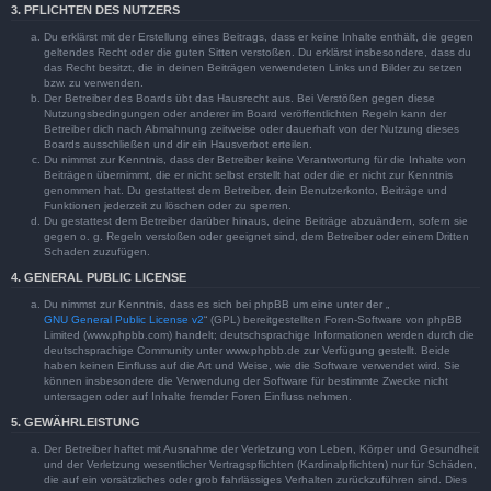
3. PFLICHTEN DES NUTZERS
Du erklärst mit der Erstellung eines Beitrags, dass er keine Inhalte enthält, die gegen
geltendes Recht oder die guten Sitten verstoßen. Du erklärst insbesondere, dass du
das Recht besitzt, die in deinen Beiträgen verwendeten Links und Bilder zu setzen
bzw. zu verwenden.
Der Betreiber des Boards übt das Hausrecht aus. Bei Verstößen gegen diese
Nutzungsbedingungen oder anderer im Board veröffentlichten Regeln kann der
Betreiber dich nach Abmahnung zeitweise oder dauerhaft von der Nutzung dieses
Boards ausschließen und dir ein Hausverbot erteilen.
Du nimmst zur Kenntnis, dass der Betreiber keine Verantwortung für die Inhalte von
Beiträgen übernimmt, die er nicht selbst erstellt hat oder die er nicht zur Kenntnis
genommen hat. Du gestattest dem Betreiber, dein Benutzerkonto, Beiträge und
Funktionen jederzeit zu löschen oder zu sperren.
Du gestattest dem Betreiber darüber hinaus, deine Beiträge abzuändern, sofern sie
gegen o. g. Regeln verstoßen oder geeignet sind, dem Betreiber oder einem Dritten
Schaden zuzufügen.
4. GENERAL PUBLIC LICENSE
Du nimmst zur Kenntnis, dass es sich bei phpBB um eine unter der „
GNU General Public License v2
“ (GPL) bereitgestellten Foren-Software von phpBB
Limited (www.phpbb.com) handelt; deutschsprachige Informationen werden durch die
deutschsprachige Community unter www.phpbb.de zur Verfügung gestellt. Beide
haben keinen Einfluss auf die Art und Weise, wie die Software verwendet wird. Sie
können insbesondere die Verwendung der Software für bestimmte Zwecke nicht
untersagen oder auf Inhalte fremder Foren Einfluss nehmen.
5. GEWÄHRLEISTUNG
Der Betreiber haftet mit Ausnahme der Verletzung von Leben, Körper und Gesundheit
und der Verletzung wesentlicher Vertragspflichten (Kardinalpflichten) nur für Schäden,
die auf ein vorsätzliches oder grob fahrlässiges Verhalten zurückzuführen sind. Dies