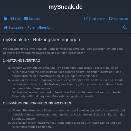
mySneak.de
FAQ
Kontakt
Registrieren
Anmelden
S
Startseite
Foren-Übersicht
u
mySneak.de - Nutzungsbedingungen
c
h
Mit dem Zugriff auf „mySneak.de“ („https://mysneak.de/forum“) wird zwischen dir und dem
Betreiber ein Vertrag mit folgenden Regelungen geschlossen:
e
1. NUTZUNGSVERTRAG
Mit dem Zugriff auf „mySneak.de“ (im Folgenden „das Board“) schließt du einen
Nutzungsvertrag mit dem Betreiber des Boards ab (im Folgenden „Betreiber“) und
erklärst dich mit den nachfolgenden Regelungen einverstanden.
Wenn du mit diesen Regelungen nicht einverstanden bist, so darfst du das Board
nicht weiter nutzen. Für die Nutzung des Boards gelten jeweils die an dieser Stelle
veröffentlichten Regelungen.
Der Nutzungsvertrag wird auf unbestimmte Zeit geschlossen und kann von beiden
Seiten ohne Einhaltung einer Frist jederzeit gekündigt werden.
2. EINRÄUMUNG VON NUTZUNGSRECHTEN
Mit dem Erstellen eines Beitrags erteilst du dem Betreiber ein einfaches, zeitlich und
räumlich unbeschränktes und unentgeltliches Recht, deinen Beitrag im Rahmen des
Boards zu nutzen.
Das Nutzungsrecht nach Punkt 2, Unterpunkt a bleibt auch nach Kündigung des
Nutzungsvertrages bestehen.