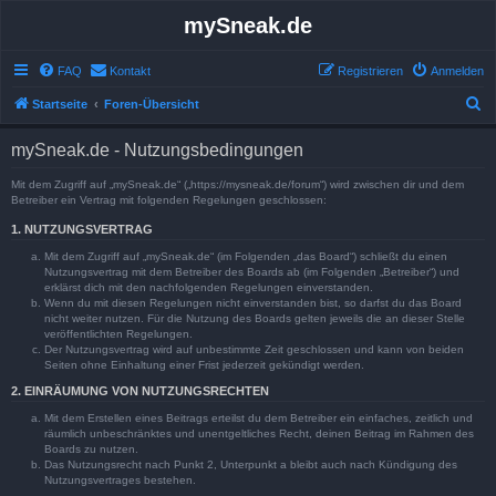
mySneak.de
FAQ
Kontakt
Registrieren
Anmelden
S
Startseite
Foren-Übersicht
u
mySneak.de - Nutzungsbedingungen
c
h
Mit dem Zugriff auf „mySneak.de“ („https://mysneak.de/forum“) wird zwischen dir und dem
Betreiber ein Vertrag mit folgenden Regelungen geschlossen:
e
1. NUTZUNGSVERTRAG
Mit dem Zugriff auf „mySneak.de“ (im Folgenden „das Board“) schließt du einen
Nutzungsvertrag mit dem Betreiber des Boards ab (im Folgenden „Betreiber“) und
erklärst dich mit den nachfolgenden Regelungen einverstanden.
Wenn du mit diesen Regelungen nicht einverstanden bist, so darfst du das Board
nicht weiter nutzen. Für die Nutzung des Boards gelten jeweils die an dieser Stelle
veröffentlichten Regelungen.
Der Nutzungsvertrag wird auf unbestimmte Zeit geschlossen und kann von beiden
Seiten ohne Einhaltung einer Frist jederzeit gekündigt werden.
2. EINRÄUMUNG VON NUTZUNGSRECHTEN
Mit dem Erstellen eines Beitrags erteilst du dem Betreiber ein einfaches, zeitlich und
räumlich unbeschränktes und unentgeltliches Recht, deinen Beitrag im Rahmen des
Boards zu nutzen.
Das Nutzungsrecht nach Punkt 2, Unterpunkt a bleibt auch nach Kündigung des
Nutzungsvertrages bestehen.