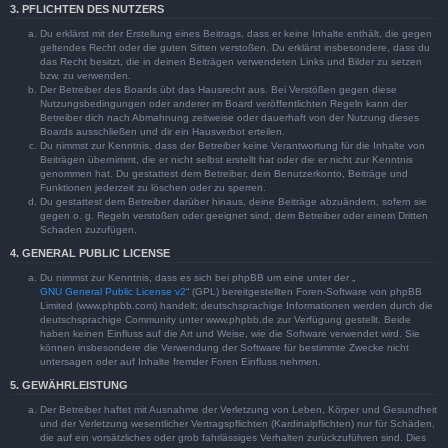
3. PFLICHTEN DES NUTZERS
Du erklärst mit der Erstellung eines Beitrags, dass er keine Inhalte enthält, die gegen
geltendes Recht oder die guten Sitten verstoßen. Du erklärst insbesondere, dass du
das Recht besitzt, die in deinen Beiträgen verwendeten Links und Bilder zu setzen
bzw. zu verwenden.
Der Betreiber des Boards übt das Hausrecht aus. Bei Verstößen gegen diese
Nutzungsbedingungen oder anderer im Board veröffentlichten Regeln kann der
Betreiber dich nach Abmahnung zeitweise oder dauerhaft von der Nutzung dieses
Boards ausschließen und dir ein Hausverbot erteilen.
Du nimmst zur Kenntnis, dass der Betreiber keine Verantwortung für die Inhalte von
Beiträgen übernimmt, die er nicht selbst erstellt hat oder die er nicht zur Kenntnis
genommen hat. Du gestattest dem Betreiber, dein Benutzerkonto, Beiträge und
Funktionen jederzeit zu löschen oder zu sperren.
Du gestattest dem Betreiber darüber hinaus, deine Beiträge abzuändern, sofern sie
gegen o. g. Regeln verstoßen oder geeignet sind, dem Betreiber oder einem Dritten
Schaden zuzufügen.
4. GENERAL PUBLIC LICENSE
Du nimmst zur Kenntnis, dass es sich bei phpBB um eine unter der „
GNU General Public License v2
“ (GPL) bereitgestellten Foren-Software von phpBB
Limited (www.phpbb.com) handelt; deutschsprachige Informationen werden durch die
deutschsprachige Community unter www.phpbb.de zur Verfügung gestellt. Beide
haben keinen Einfluss auf die Art und Weise, wie die Software verwendet wird. Sie
können insbesondere die Verwendung der Software für bestimmte Zwecke nicht
untersagen oder auf Inhalte fremder Foren Einfluss nehmen.
5. GEWÄHRLEISTUNG
Der Betreiber haftet mit Ausnahme der Verletzung von Leben, Körper und Gesundheit
und der Verletzung wesentlicher Vertragspflichten (Kardinalpflichten) nur für Schäden,
die auf ein vorsätzliches oder grob fahrlässiges Verhalten zurückzuführen sind. Dies