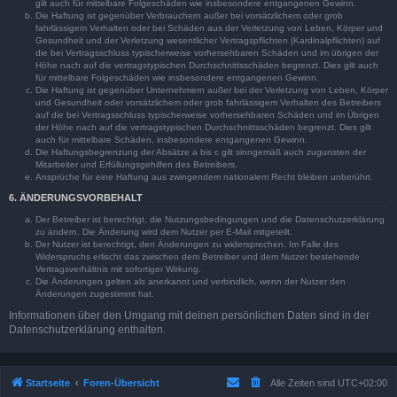
gilt auch für mittelbare Folgeschäden wie insbesondere entgangenen Gewinn.
Die Haftung ist gegenüber Verbrauchern außer bei vorsätzlichem oder grob
fahrlässigem Verhalten oder bei Schäden aus der Verletzung von Leben, Körper und
Gesundheit und der Verletzung wesentlicher Vertragspflichten (Kardinalpflichten) auf
die bei Vertragsschluss typischerweise vorhersehbaren Schäden und im übrigen der
Höhe nach auf die vertragstypischen Durchschnittsschäden begrenzt. Dies gilt auch
für mittelbare Folgeschäden wie insbesondere entgangenen Gewinn.
Die Haftung ist gegenüber Unternehmern außer bei der Verletzung von Leben, Körper
und Gesundheit oder vorsätzlichem oder grob fahrlässigem Verhalten des Betreibers
auf die bei Vertragsschluss typischerweise vorhersehbaren Schäden und im Übrigen
der Höhe nach auf die vertragstypischen Durchschnittsschäden begrenzt. Dies gilt
auch für mittelbare Schäden, insbesondere entgangenen Gewinn.
Die Haftungsbegrenzung der Absätze a bis c gilt sinngemäß auch zugunsten der
Mitarbeiter und Erfüllungsgehilfen des Betreibers.
Ansprüche für eine Haftung aus zwingendem nationalem Recht bleiben unberührt.
6. ÄNDERUNGSVORBEHALT
Der Betreiber ist berechtigt, die Nutzungsbedingungen und die Datenschutzerklärung
zu ändern. Die Änderung wird dem Nutzer per E-Mail mitgeteilt.
Der Nutzer ist berechtigt, den Änderungen zu widersprechen. Im Falle des
Widerspruchs erlischt das zwischen dem Betreiber und dem Nutzer bestehende
Vertragsverhältnis mit sofortiger Wirkung.
Die Änderungen gelten als anerkannt und verbindlich, wenn der Nutzer den
Änderungen zugestimmt hat.
Informationen über den Umgang mit deinen persönlichen Daten sind in der
Datenschutzerklärung enthalten.
Startseite
Foren-Übersicht
Alle Zeiten sind
UTC+02:00