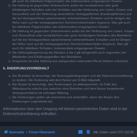
gilt auch für mittelbare Folgeschäden wie insbesondere entgangenen Gewinn.
Die Haftung ist gegenüber Verbrauchern außer bei vorsätzlichem oder grob
fahrlässigem Verhalten oder bei Schäden aus der Verletzung von Leben, Körper und
Gesundheit und der Verletzung wesentlicher Vertragspflichten (Kardinalpflichten) auf
die bei Vertragsschluss typischerweise vorhersehbaren Schäden und im übrigen der
Höhe nach auf die vertragstypischen Durchschnittsschäden begrenzt. Dies gilt auch
für mittelbare Folgeschäden wie insbesondere entgangenen Gewinn.
Die Haftung ist gegenüber Unternehmern außer bei der Verletzung von Leben, Körper
und Gesundheit oder vorsätzlichem oder grob fahrlässigem Verhalten des Betreibers
auf die bei Vertragsschluss typischerweise vorhersehbaren Schäden und im Übrigen
der Höhe nach auf die vertragstypischen Durchschnittsschäden begrenzt. Dies gilt
auch für mittelbare Schäden, insbesondere entgangenen Gewinn.
Die Haftungsbegrenzung der Absätze a bis c gilt sinngemäß auch zugunsten der
Mitarbeiter und Erfüllungsgehilfen des Betreibers.
Ansprüche für eine Haftung aus zwingendem nationalem Recht bleiben unberührt.
6. ÄNDERUNGSVORBEHALT
Der Betreiber ist berechtigt, die Nutzungsbedingungen und die Datenschutzerklärung
zu ändern. Die Änderung wird dem Nutzer per E-Mail mitgeteilt.
Der Nutzer ist berechtigt, den Änderungen zu widersprechen. Im Falle des
Widerspruchs erlischt das zwischen dem Betreiber und dem Nutzer bestehende
Vertragsverhältnis mit sofortiger Wirkung.
Die Änderungen gelten als anerkannt und verbindlich, wenn der Nutzer den
Änderungen zugestimmt hat.
Informationen über den Umgang mit deinen persönlichen Daten sind in der
Datenschutzerklärung enthalten.
Startseite
Foren-Übersicht
Alle Zeiten sind
UTC+02:00