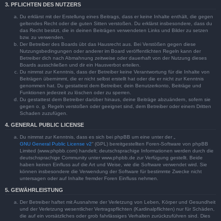
3. PFLICHTEN DES NUTZERS
Du erklärst mit der Erstellung eines Beitrags, dass er keine Inhalte enthält, die gegen
geltendes Recht oder die guten Sitten verstoßen. Du erklärst insbesondere, dass du
das Recht besitzt, die in deinen Beiträgen verwendeten Links und Bilder zu setzen
bzw. zu verwenden.
Der Betreiber des Boards übt das Hausrecht aus. Bei Verstößen gegen diese
Nutzungsbedingungen oder anderer im Board veröffentlichten Regeln kann der
Betreiber dich nach Abmahnung zeitweise oder dauerhaft von der Nutzung dieses
Boards ausschließen und dir ein Hausverbot erteilen.
Du nimmst zur Kenntnis, dass der Betreiber keine Verantwortung für die Inhalte von
Beiträgen übernimmt, die er nicht selbst erstellt hat oder die er nicht zur Kenntnis
genommen hat. Du gestattest dem Betreiber, dein Benutzerkonto, Beiträge und
Funktionen jederzeit zu löschen oder zu sperren.
Du gestattest dem Betreiber darüber hinaus, deine Beiträge abzuändern, sofern sie
gegen o. g. Regeln verstoßen oder geeignet sind, dem Betreiber oder einem Dritten
Schaden zuzufügen.
4. GENERAL PUBLIC LICENSE
Du nimmst zur Kenntnis, dass es sich bei phpBB um eine unter der „
GNU General Public License v2
“ (GPL) bereitgestellten Foren-Software von phpBB
Limited (www.phpbb.com) handelt; deutschsprachige Informationen werden durch die
deutschsprachige Community unter www.phpbb.de zur Verfügung gestellt. Beide
haben keinen Einfluss auf die Art und Weise, wie die Software verwendet wird. Sie
können insbesondere die Verwendung der Software für bestimmte Zwecke nicht
untersagen oder auf Inhalte fremder Foren Einfluss nehmen.
5. GEWÄHRLEISTUNG
Der Betreiber haftet mit Ausnahme der Verletzung von Leben, Körper und Gesundheit
und der Verletzung wesentlicher Vertragspflichten (Kardinalpflichten) nur für Schäden,
die auf ein vorsätzliches oder grob fahrlässiges Verhalten zurückzuführen sind. Dies