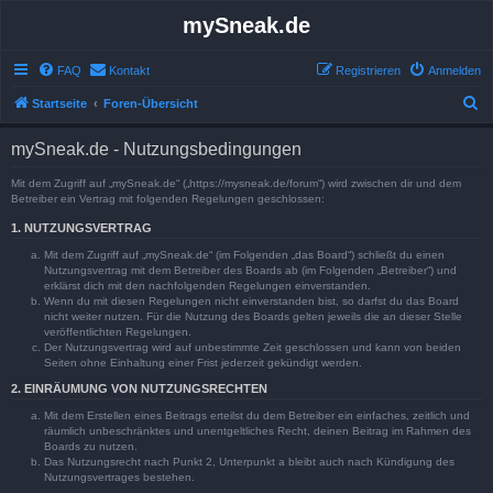
mySneak.de
FAQ
Kontakt
Registrieren
Anmelden
S
Startseite
Foren-Übersicht
u
mySneak.de - Nutzungsbedingungen
c
h
Mit dem Zugriff auf „mySneak.de“ („https://mysneak.de/forum“) wird zwischen dir und dem
Betreiber ein Vertrag mit folgenden Regelungen geschlossen:
e
1. NUTZUNGSVERTRAG
Mit dem Zugriff auf „mySneak.de“ (im Folgenden „das Board“) schließt du einen
Nutzungsvertrag mit dem Betreiber des Boards ab (im Folgenden „Betreiber“) und
erklärst dich mit den nachfolgenden Regelungen einverstanden.
Wenn du mit diesen Regelungen nicht einverstanden bist, so darfst du das Board
nicht weiter nutzen. Für die Nutzung des Boards gelten jeweils die an dieser Stelle
veröffentlichten Regelungen.
Der Nutzungsvertrag wird auf unbestimmte Zeit geschlossen und kann von beiden
Seiten ohne Einhaltung einer Frist jederzeit gekündigt werden.
2. EINRÄUMUNG VON NUTZUNGSRECHTEN
Mit dem Erstellen eines Beitrags erteilst du dem Betreiber ein einfaches, zeitlich und
räumlich unbeschränktes und unentgeltliches Recht, deinen Beitrag im Rahmen des
Boards zu nutzen.
Das Nutzungsrecht nach Punkt 2, Unterpunkt a bleibt auch nach Kündigung des
Nutzungsvertrages bestehen.