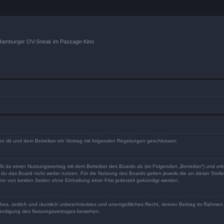
n Hamburger OV-Sneak im Passage-Kino
hen dir und dem Betreiber ein Vertrag mit folgenden Regelungen geschlossen:
eßt du einen Nutzungsvertrag mit dem Betreiber des Boards ab (im Folgenden „Betreiber“) und er
du das Board nicht weiter nutzen. Für die Nutzung des Boards gelten jeweils die an dieser Stell
n von beiden Seiten ohne Einhaltung einer Frist jederzeit gekündigt werden.
faches, zeitlich und räumlich unbeschränktes und unentgeltliches Recht, deinen Beitrag im Rahme
Kündigung des Nutzungsvertrages bestehen.