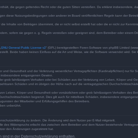
e enthält, die gegen geltendes Recht oder die guten Sitten verstoßen. Du erklärst insbesondere, 
egen diese Nutzungsbedingungen oder anderer im Board veröffentlichten Regeln kann der Betre
die Inhalte von Beiträgen übernimmt, die er nicht selbst erstellt hat oder die er nicht zur Kenn
ndern, sofern sie gegen o. g. Regeln verstoßen oder geeignet sind, dem Betreiber oder einem D
„
GNU General Public License v2
“ (GPL) bereitgestellten Foren-Software von phpBB Limited (ww
ellt. Beide haben keinen Einfluss auf die Art und Weise, wie die Software verwendet wird. Si
 und Gesundheit und der Verletzung wesentlicher Vertragspflichten (Kardinalpflichten) nur für Sc
wie insbesondere entgangenen Gewinn.
der grob fahrlässigem Verhalten oder bei Schäden aus der Verletzung von Leben, Körper und Ges
rhersehbaren Schäden und im übrigen der Höhe nach auf die vertragstypischen Durchschnittsschäde
von Leben, Körper und Gesundheit oder vorsätzlichem oder grob fahrlässigem Verhalten des Betr
Durchschnittsschäden begrenzt. Dies gilt auch für mittelbare Schäden, insbesondere entgangen
gunsten der Mitarbeiter und Erfüllungsgehilfen des Betreibers.
ben unberührt.
enschutzerklärung zu ändern. Die Änderung wird dem Nutzer per E-Mail mitgeteilt.
lle des Widerspruchs erlischt das zwischen dem Betreiber und dem Nutzer bestehende Vertragsverh
utzer den Änderungen zugestimmt hat.
sind in der Datenschutzerklärung enthalten.