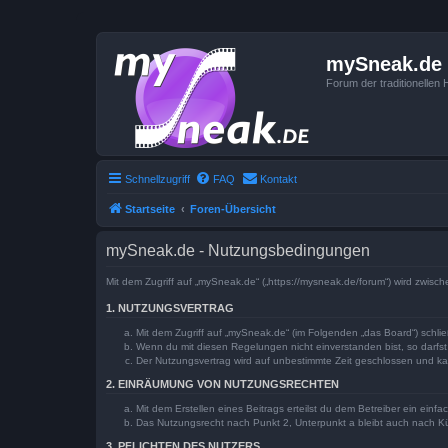
mySneak.de
Forum der traditionelle
Schnellzugriff
FAQ
Kontakt
Startseite
Foren-Übersicht
mySneak.de - Nutzungsbedingungen
Mit dem Zugriff auf „mySneak.de“ („https://mysneak.de/forum“) wird zwisc
1. NUTZUNGSVERTRAG
Mit dem Zugriff auf „mySneak.de“ (im Folgenden „das Board“) schli
Wenn du mit diesen Regelungen nicht einverstanden bist, so darfst 
Der Nutzungsvertrag wird auf unbestimmte Zeit geschlossen und kan
2. EINRÄUMUNG VON NUTZUNGSRECHTEN
Mit dem Erstellen eines Beitrags erteilst du dem Betreiber ein ein
Das Nutzungsrecht nach Punkt 2, Unterpunkt a bleibt auch nach 
3. PFLICHTEN DES NUTZERS