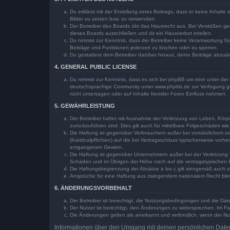
Du erklärst mit der Erstellung eines Beitrags, dass er keine Inhalt
Bilder zu setzen bzw. zu verwenden.
Der Betreiber des Boards übt das Hausrecht aus. Bei Verstößen g
dieses Boards ausschließen und dir ein Hausverbot erteilen.
Du nimmst zur Kenntnis, dass der Betreiber keine Verantwortung für 
Beiträge und Funktionen jederzeit zu löschen oder zu sperren.
Du gestattest dem Betreiber darüber hinaus, deine Beiträge abzuä
4. GENERAL PUBLIC LICENSE
Du nimmst zur Kenntnis, dass es sich bei phpBB um eine unter der 
deutschsprachige Community unter www.phpbb.de zur Verfügung gest
nicht untersagen oder auf Inhalte fremder Foren Einfluss nehmen.
5. GEWÄHRLEISTUNG
Der Betreiber haftet mit Ausnahme der Verletzung von Leben, Körper
zurückzuführen sind. Dies gilt auch für mittelbare Folgeschäden 
Die Haftung ist gegenüber Verbrauchern außer bei vorsätzlichem o
(Kardinalpflichten) auf die bei Vertragsschluss typischerweise vo
entgangenen Gewinn.
Die Haftung ist gegenüber Unternehmern außer bei der Verletzung 
Schäden und im Übrigen der Höhe nach auf die vertragstypischen 
Die Haftungsbegrenzung der Absätze a bis c gilt sinngemäß auch zu
Ansprüche für eine Haftung aus zwingendem nationalem Recht blei
6. ÄNDERUNGSVORBEHALT
Der Betreiber ist berechtigt, die Nutzungsbedingungen und die Dat
Der Nutzer ist berechtigt, den Änderungen zu widersprechen. Im Fa
Die Änderungen gelten als anerkannt und verbindlich, wenn der N
Informationen über den Umgang mit deinen persönlichen Daten 