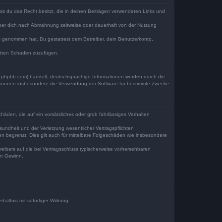
dass du das Recht besitzt, die in deinen Beiträgen verwendeten Links und
iber dich nach Abmahnung zeitweise oder dauerhaft von der Nutzung
tnis genommen hat. Du gestattest dem Betreiber, dein Benutzerkonto,
ritten Schaden zuzufügen.
w.phpbb.com) handelt; deutschsprachige Informationen werden durch die
e können insbesondere die Verwendung der Software für bestimmte Zwecke
häden, die auf ein vorsätzliches oder grob fahrlässiges Verhalten
undheit und der Verletzung wesentlicher Vertragspflichten
n begrenzt. Dies gilt auch für mittelbare Folgeschäden wie insbesondere
eibers auf die bei Vertragsschluss typischerweise vorhersehbaren
en Gewinn.
ältnis mit sofortiger Wirkung.