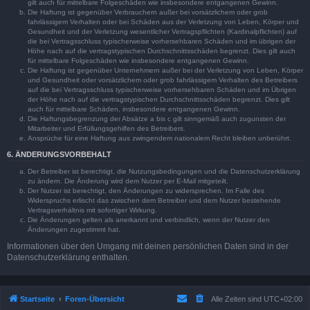
gilt auch für mittelbare Folgeschäden wie insbesondere entgangenen Gewinn.
Die Haftung ist gegenüber Verbrauchern außer bei vorsätzlichem oder grob
fahrlässigem Verhalten oder bei Schäden aus der Verletzung von Leben, Körper und
Gesundheit und der Verletzung wesentlicher Vertragspflichten (Kardinalpflichten) auf
die bei Vertragsschluss typischerweise vorhersehbaren Schäden und im übrigen der
Höhe nach auf die vertragstypischen Durchschnittsschäden begrenzt. Dies gilt auch
für mittelbare Folgeschäden wie insbesondere entgangenen Gewinn.
Die Haftung ist gegenüber Unternehmern außer bei der Verletzung von Leben, Körper
und Gesundheit oder vorsätzlichem oder grob fahrlässigem Verhalten des Betreibers
auf die bei Vertragsschluss typischerweise vorhersehbaren Schäden und im Übrigen
der Höhe nach auf die vertragstypischen Durchschnittsschäden begrenzt. Dies gilt
auch für mittelbare Schäden, insbesondere entgangenen Gewinn.
Die Haftungsbegrenzung der Absätze a bis c gilt sinngemäß auch zugunsten der
Mitarbeiter und Erfüllungsgehilfen des Betreibers.
Ansprüche für eine Haftung aus zwingendem nationalem Recht bleiben unberührt.
6. ÄNDERUNGSVORBEHALT
Der Betreiber ist berechtigt, die Nutzungsbedingungen und die Datenschutzerklärung
zu ändern. Die Änderung wird dem Nutzer per E-Mail mitgeteilt.
Der Nutzer ist berechtigt, den Änderungen zu widersprechen. Im Falle des
Widerspruchs erlischt das zwischen dem Betreiber und dem Nutzer bestehende
Vertragsverhältnis mit sofortiger Wirkung.
Die Änderungen gelten als anerkannt und verbindlich, wenn der Nutzer den
Änderungen zugestimmt hat.
Informationen über den Umgang mit deinen persönlichen Daten sind in der
Datenschutzerklärung enthalten.
Startseite
Foren-Übersicht
Alle Zeiten sind
UTC+02:00