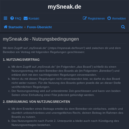
mySneak.de
FAQ
Kontakt
Registrieren
Anmelden
S
Startseite
Foren-Übersicht
u
mySneak.de - Nutzungsbedingungen
c
h
Mit dem Zugriff auf „mySneak.de“ („https://mysneak.de/forum“) wird zwischen dir und dem
Betreiber ein Vertrag mit folgenden Regelungen geschlossen:
e
1. NUTZUNGSVERTRAG
Mit dem Zugriff auf „mySneak.de“ (im Folgenden „das Board“) schließt du einen
Nutzungsvertrag mit dem Betreiber des Boards ab (im Folgenden „Betreiber“) und
erklärst dich mit den nachfolgenden Regelungen einverstanden.
Wenn du mit diesen Regelungen nicht einverstanden bist, so darfst du das Board
nicht weiter nutzen. Für die Nutzung des Boards gelten jeweils die an dieser Stelle
veröffentlichten Regelungen.
Der Nutzungsvertrag wird auf unbestimmte Zeit geschlossen und kann von beiden
Seiten ohne Einhaltung einer Frist jederzeit gekündigt werden.
2. EINRÄUMUNG VON NUTZUNGSRECHTEN
Mit dem Erstellen eines Beitrags erteilst du dem Betreiber ein einfaches, zeitlich und
räumlich unbeschränktes und unentgeltliches Recht, deinen Beitrag im Rahmen des
Boards zu nutzen.
Das Nutzungsrecht nach Punkt 2, Unterpunkt a bleibt auch nach Kündigung des
Nutzungsvertrages bestehen.