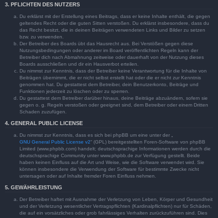
3. PFLICHTEN DES NUTZERS
Du erklärst mit der Erstellung eines Beitrags, dass er keine Inhalte enthält, die gegen
geltendes Recht oder die guten Sitten verstoßen. Du erklärst insbesondere, dass du
das Recht besitzt, die in deinen Beiträgen verwendeten Links und Bilder zu setzen
bzw. zu verwenden.
Der Betreiber des Boards übt das Hausrecht aus. Bei Verstößen gegen diese
Nutzungsbedingungen oder anderer im Board veröffentlichten Regeln kann der
Betreiber dich nach Abmahnung zeitweise oder dauerhaft von der Nutzung dieses
Boards ausschließen und dir ein Hausverbot erteilen.
Du nimmst zur Kenntnis, dass der Betreiber keine Verantwortung für die Inhalte von
Beiträgen übernimmt, die er nicht selbst erstellt hat oder die er nicht zur Kenntnis
genommen hat. Du gestattest dem Betreiber, dein Benutzerkonto, Beiträge und
Funktionen jederzeit zu löschen oder zu sperren.
Du gestattest dem Betreiber darüber hinaus, deine Beiträge abzuändern, sofern sie
gegen o. g. Regeln verstoßen oder geeignet sind, dem Betreiber oder einem Dritten
Schaden zuzufügen.
4. GENERAL PUBLIC LICENSE
Du nimmst zur Kenntnis, dass es sich bei phpBB um eine unter der „
GNU General Public License v2
“ (GPL) bereitgestellten Foren-Software von phpBB
Limited (www.phpbb.com) handelt; deutschsprachige Informationen werden durch die
deutschsprachige Community unter www.phpbb.de zur Verfügung gestellt. Beide
haben keinen Einfluss auf die Art und Weise, wie die Software verwendet wird. Sie
können insbesondere die Verwendung der Software für bestimmte Zwecke nicht
untersagen oder auf Inhalte fremder Foren Einfluss nehmen.
5. GEWÄHRLEISTUNG
Der Betreiber haftet mit Ausnahme der Verletzung von Leben, Körper und Gesundheit
und der Verletzung wesentlicher Vertragspflichten (Kardinalpflichten) nur für Schäden,
die auf ein vorsätzliches oder grob fahrlässiges Verhalten zurückzuführen sind. Dies