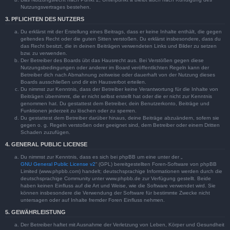
Nutzungsvertrages bestehen.
3. PFLICHTEN DES NUTZERS
Du erklärst mit der Erstellung eines Beitrags, dass er keine Inhalte enthält, die gegen
geltendes Recht oder die guten Sitten verstoßen. Du erklärst insbesondere, dass du
das Recht besitzt, die in deinen Beiträgen verwendeten Links und Bilder zu setzen
bzw. zu verwenden.
Der Betreiber des Boards übt das Hausrecht aus. Bei Verstößen gegen diese
Nutzungsbedingungen oder anderer im Board veröffentlichten Regeln kann der
Betreiber dich nach Abmahnung zeitweise oder dauerhaft von der Nutzung dieses
Boards ausschließen und dir ein Hausverbot erteilen.
Du nimmst zur Kenntnis, dass der Betreiber keine Verantwortung für die Inhalte von
Beiträgen übernimmt, die er nicht selbst erstellt hat oder die er nicht zur Kenntnis
genommen hat. Du gestattest dem Betreiber, dein Benutzerkonto, Beiträge und
Funktionen jederzeit zu löschen oder zu sperren.
Du gestattest dem Betreiber darüber hinaus, deine Beiträge abzuändern, sofern sie
gegen o. g. Regeln verstoßen oder geeignet sind, dem Betreiber oder einem Dritten
Schaden zuzufügen.
4. GENERAL PUBLIC LICENSE
Du nimmst zur Kenntnis, dass es sich bei phpBB um eine unter der „
GNU General Public License v2
“ (GPL) bereitgestellten Foren-Software von phpBB
Limited (www.phpbb.com) handelt; deutschsprachige Informationen werden durch die
deutschsprachige Community unter www.phpbb.de zur Verfügung gestellt. Beide
haben keinen Einfluss auf die Art und Weise, wie die Software verwendet wird. Sie
können insbesondere die Verwendung der Software für bestimmte Zwecke nicht
untersagen oder auf Inhalte fremder Foren Einfluss nehmen.
5. GEWÄHRLEISTUNG
Der Betreiber haftet mit Ausnahme der Verletzung von Leben, Körper und Gesundheit