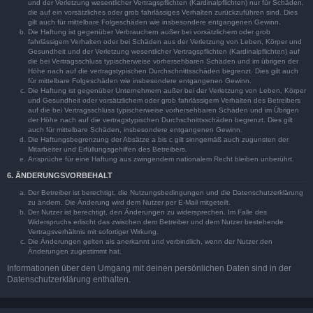
und der Verletzung wesentlicher Vertragspflichten (Kardinalpflichten) nur für Schäden,
die auf ein vorsätzliches oder grob fahrlässiges Verhalten zurückzuführen sind. Dies
gilt auch für mittelbare Folgeschäden wie insbesondere entgangenen Gewinn.
Die Haftung ist gegenüber Verbrauchern außer bei vorsätzlichem oder grob
fahrlässigem Verhalten oder bei Schäden aus der Verletzung von Leben, Körper und
Gesundheit und der Verletzung wesentlicher Vertragspflichten (Kardinalpflichten) auf
die bei Vertragsschluss typischerweise vorhersehbaren Schäden und im übrigen der
Höhe nach auf die vertragstypischen Durchschnittsschäden begrenzt. Dies gilt auch
für mittelbare Folgeschäden wie insbesondere entgangenen Gewinn.
Die Haftung ist gegenüber Unternehmern außer bei der Verletzung von Leben, Körper
und Gesundheit oder vorsätzlichem oder grob fahrlässigem Verhalten des Betreibers
auf die bei Vertragsschluss typischerweise vorhersehbaren Schäden und im Übrigen
der Höhe nach auf die vertragstypischen Durchschnittsschäden begrenzt. Dies gilt
auch für mittelbare Schäden, insbesondere entgangenen Gewinn.
Die Haftungsbegrenzung der Absätze a bis c gilt sinngemäß auch zugunsten der
Mitarbeiter und Erfüllungsgehilfen des Betreibers.
Ansprüche für eine Haftung aus zwingendem nationalem Recht bleiben unberührt.
6. ÄNDERUNGSVORBEHALT
Der Betreiber ist berechtigt, die Nutzungsbedingungen und die Datenschutzerklärung
zu ändern. Die Änderung wird dem Nutzer per E-Mail mitgeteilt.
Der Nutzer ist berechtigt, den Änderungen zu widersprechen. Im Falle des
Widerspruchs erlischt das zwischen dem Betreiber und dem Nutzer bestehende
Vertragsverhältnis mit sofortiger Wirkung.
Die Änderungen gelten als anerkannt und verbindlich, wenn der Nutzer den
Änderungen zugestimmt hat.
Informationen über den Umgang mit deinen persönlichen Daten sind in der
Datenschutzerklärung enthalten.