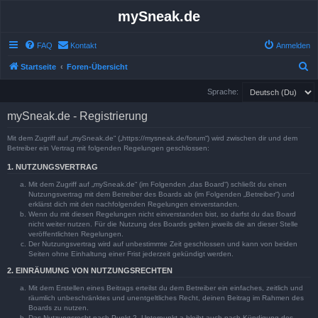
mySneak.de
FAQ
Kontakt
Anmelden
S
Startseite
Foren-Übersicht
u
Sprache:
c
mySneak.de - Registrierung
h
e
Mit dem Zugriff auf „mySneak.de“ („https://mysneak.de/forum“) wird zwischen dir und dem
Betreiber ein Vertrag mit folgenden Regelungen geschlossen:
1. NUTZUNGSVERTRAG
Mit dem Zugriff auf „mySneak.de“ (im Folgenden „das Board“) schließt du einen
Nutzungsvertrag mit dem Betreiber des Boards ab (im Folgenden „Betreiber“) und
erklärst dich mit den nachfolgenden Regelungen einverstanden.
Wenn du mit diesen Regelungen nicht einverstanden bist, so darfst du das Board
nicht weiter nutzen. Für die Nutzung des Boards gelten jeweils die an dieser Stelle
veröffentlichten Regelungen.
Der Nutzungsvertrag wird auf unbestimmte Zeit geschlossen und kann von beiden
Seiten ohne Einhaltung einer Frist jederzeit gekündigt werden.
2. EINRÄUMUNG VON NUTZUNGSRECHTEN
Mit dem Erstellen eines Beitrags erteilst du dem Betreiber ein einfaches, zeitlich und
räumlich unbeschränktes und unentgeltliches Recht, deinen Beitrag im Rahmen des
Boards zu nutzen.
Das Nutzungsrecht nach Punkt 2, Unterpunkt a bleibt auch nach Kündigung des