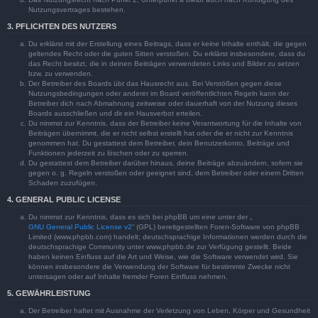
Nutzungsvertrages bestehen.
3. PFLICHTEN DES NUTZERS
Du erklärst mit der Erstellung eines Beitrags, dass er keine Inhalte enthält, die gegen
geltendes Recht oder die guten Sitten verstoßen. Du erklärst insbesondere, dass du
das Recht besitzt, die in deinen Beiträgen verwendeten Links und Bilder zu setzen
bzw. zu verwenden.
Der Betreiber des Boards übt das Hausrecht aus. Bei Verstößen gegen diese
Nutzungsbedingungen oder anderer im Board veröffentlichten Regeln kann der
Betreiber dich nach Abmahnung zeitweise oder dauerhaft von der Nutzung dieses
Boards ausschließen und dir ein Hausverbot erteilen.
Du nimmst zur Kenntnis, dass der Betreiber keine Verantwortung für die Inhalte von
Beiträgen übernimmt, die er nicht selbst erstellt hat oder die er nicht zur Kenntnis
genommen hat. Du gestattest dem Betreiber, dein Benutzerkonto, Beiträge und
Funktionen jederzeit zu löschen oder zu sperren.
Du gestattest dem Betreiber darüber hinaus, deine Beiträge abzuändern, sofern sie
gegen o. g. Regeln verstoßen oder geeignet sind, dem Betreiber oder einem Dritten
Schaden zuzufügen.
4. GENERAL PUBLIC LICENSE
Du nimmst zur Kenntnis, dass es sich bei phpBB um eine unter der „
GNU General Public License v2
“ (GPL) bereitgestellten Foren-Software von phpBB
Limited (www.phpbb.com) handelt; deutschsprachige Informationen werden durch die
deutschsprachige Community unter www.phpbb.de zur Verfügung gestellt. Beide
haben keinen Einfluss auf die Art und Weise, wie die Software verwendet wird. Sie
können insbesondere die Verwendung der Software für bestimmte Zwecke nicht
untersagen oder auf Inhalte fremder Foren Einfluss nehmen.
5. GEWÄHRLEISTUNG
Der Betreiber haftet mit Ausnahme der Verletzung von Leben, Körper und Gesundheit