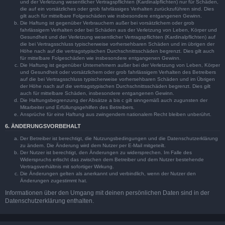
und der Verletzung wesentlicher Vertragspflichten (Kardinalpflichten) nur für Schäden,
die auf ein vorsätzliches oder grob fahrlässiges Verhalten zurückzuführen sind. Dies
gilt auch für mittelbare Folgeschäden wie insbesondere entgangenen Gewinn.
Die Haftung ist gegenüber Verbrauchern außer bei vorsätzlichem oder grob
fahrlässigem Verhalten oder bei Schäden aus der Verletzung von Leben, Körper und
Gesundheit und der Verletzung wesentlicher Vertragspflichten (Kardinalpflichten) auf
die bei Vertragsschluss typischerweise vorhersehbaren Schäden und im übrigen der
Höhe nach auf die vertragstypischen Durchschnittsschäden begrenzt. Dies gilt auch
für mittelbare Folgeschäden wie insbesondere entgangenen Gewinn.
Die Haftung ist gegenüber Unternehmern außer bei der Verletzung von Leben, Körper
und Gesundheit oder vorsätzlichem oder grob fahrlässigem Verhalten des Betreibers
auf die bei Vertragsschluss typischerweise vorhersehbaren Schäden und im Übrigen
der Höhe nach auf die vertragstypischen Durchschnittsschäden begrenzt. Dies gilt
auch für mittelbare Schäden, insbesondere entgangenen Gewinn.
Die Haftungsbegrenzung der Absätze a bis c gilt sinngemäß auch zugunsten der
Mitarbeiter und Erfüllungsgehilfen des Betreibers.
Ansprüche für eine Haftung aus zwingendem nationalem Recht bleiben unberührt.
6. ÄNDERUNGSVORBEHALT
Der Betreiber ist berechtigt, die Nutzungsbedingungen und die Datenschutzerklärung
zu ändern. Die Änderung wird dem Nutzer per E-Mail mitgeteilt.
Der Nutzer ist berechtigt, den Änderungen zu widersprechen. Im Falle des
Widerspruchs erlischt das zwischen dem Betreiber und dem Nutzer bestehende
Vertragsverhältnis mit sofortiger Wirkung.
Die Änderungen gelten als anerkannt und verbindlich, wenn der Nutzer den
Änderungen zugestimmt hat.
Informationen über den Umgang mit deinen persönlichen Daten sind in der
Datenschutzerklärung enthalten.