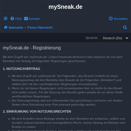
mySneak.de
FAQ
Kontakt
Anmelden
S
Startseite
Foren-Übersicht
u
Sprache:
c
mySneak.de - Registrierung
h
e
Mit dem Zugriff auf „mySneak.de“ („https://mysneak.de/forum“) wird zwischen dir und dem
Betreiber ein Vertrag mit folgenden Regelungen geschlossen:
1. NUTZUNGSVERTRAG
Mit dem Zugriff auf „mySneak.de“ (im Folgenden „das Board“) schließt du einen
Nutzungsvertrag mit dem Betreiber des Boards ab (im Folgenden „Betreiber“) und
erklärst dich mit den nachfolgenden Regelungen einverstanden.
Wenn du mit diesen Regelungen nicht einverstanden bist, so darfst du das Board
nicht weiter nutzen. Für die Nutzung des Boards gelten jeweils die an dieser Stelle
veröffentlichten Regelungen.
Der Nutzungsvertrag wird auf unbestimmte Zeit geschlossen und kann von beiden
Seiten ohne Einhaltung einer Frist jederzeit gekündigt werden.
2. EINRÄUMUNG VON NUTZUNGSRECHTEN
Mit dem Erstellen eines Beitrags erteilst du dem Betreiber ein einfaches, zeitlich und
räumlich unbeschränktes und unentgeltliches Recht, deinen Beitrag im Rahmen des
Boards zu nutzen.
Das Nutzungsrecht nach Punkt 2, Unterpunkt a bleibt auch nach Kündigung des