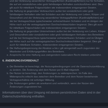
und der Verletzung wesentlicher Vertragspflichten (Kardinalpflichten) nur für Schäden,
die auf ein vorsätzliches oder grob fahrlässiges Verhalten zurückzuführen sind. Dies
gilt auch für mittelbare Folgeschäden wie insbesondere entgangenen Gewinn.
Die Haftung ist gegenüber Verbrauchern außer bei vorsätzlichem oder grob
fahrlässigem Verhalten oder bei Schäden aus der Verletzung von Leben, Körper und
Gesundheit und der Verletzung wesentlicher Vertragspflichten (Kardinalpflichten) auf
die bei Vertragsschluss typischerweise vorhersehbaren Schäden und im übrigen der
Höhe nach auf die vertragstypischen Durchschnittsschäden begrenzt. Dies gilt auch
für mittelbare Folgeschäden wie insbesondere entgangenen Gewinn.
Die Haftung ist gegenüber Unternehmern außer bei der Verletzung von Leben, Körper
und Gesundheit oder vorsätzlichem oder grob fahrlässigem Verhalten des Betreibers
auf die bei Vertragsschluss typischerweise vorhersehbaren Schäden und im Übrigen
der Höhe nach auf die vertragstypischen Durchschnittsschäden begrenzt. Dies gilt
auch für mittelbare Schäden, insbesondere entgangenen Gewinn.
Die Haftungsbegrenzung der Absätze a bis c gilt sinngemäß auch zugunsten der
Mitarbeiter und Erfüllungsgehilfen des Betreibers.
Ansprüche für eine Haftung aus zwingendem nationalem Recht bleiben unberührt.
6. ÄNDERUNGSVORBEHALT
Der Betreiber ist berechtigt, die Nutzungsbedingungen und die Datenschutzerklärung
zu ändern. Die Änderung wird dem Nutzer per E-Mail mitgeteilt.
Der Nutzer ist berechtigt, den Änderungen zu widersprechen. Im Falle des
Widerspruchs erlischt das zwischen dem Betreiber und dem Nutzer bestehende
Vertragsverhältnis mit sofortiger Wirkung.
Die Änderungen gelten als anerkannt und verbindlich, wenn der Nutzer den
Änderungen zugestimmt hat.
Informationen über den Umgang mit deinen persönlichen Daten sind in der
Datenschutzerklärung enthalten.