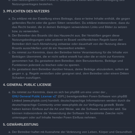
Nutzungsvertrages bestehen.
3. PFLICHTEN DES NUTZERS
Du erklärst mit der Erstellung eines Beitrags, dass er keine Inhalte enthält, die gegen
geltendes Recht oder die guten Sitten verstoßen. Du erklärst insbesondere, dass du
das Recht besitzt, die in deinen Beiträgen verwendeten Links und Bilder zu setzen
bzw. zu verwenden.
Der Betreiber des Boards übt das Hausrecht aus. Bei Verstößen gegen diese
Nutzungsbedingungen oder anderer im Board veröffentlichten Regeln kann der
Betreiber dich nach Abmahnung zeitweise oder dauerhaft von der Nutzung dieses
Boards ausschließen und dir ein Hausverbot erteilen.
Du nimmst zur Kenntnis, dass der Betreiber keine Verantwortung für die Inhalte von
Beiträgen übernimmt, die er nicht selbst erstellt hat oder die er nicht zur Kenntnis
genommen hat. Du gestattest dem Betreiber, dein Benutzerkonto, Beiträge und
Funktionen jederzeit zu löschen oder zu sperren.
Du gestattest dem Betreiber darüber hinaus, deine Beiträge abzuändern, sofern sie
gegen o. g. Regeln verstoßen oder geeignet sind, dem Betreiber oder einem Dritten
Schaden zuzufügen.
4. GENERAL PUBLIC LICENSE
Du nimmst zur Kenntnis, dass es sich bei phpBB um eine unter der „
GNU General Public License v2
“ (GPL) bereitgestellten Foren-Software von phpBB
Limited (www.phpbb.com) handelt; deutschsprachige Informationen werden durch die
deutschsprachige Community unter www.phpbb.de zur Verfügung gestellt. Beide
haben keinen Einfluss auf die Art und Weise, wie die Software verwendet wird. Sie
können insbesondere die Verwendung der Software für bestimmte Zwecke nicht
untersagen oder auf Inhalte fremder Foren Einfluss nehmen.
5. GEWÄHRLEISTUNG
Der Betreiber haftet mit Ausnahme der Verletzung von Leben, Körper und Gesundheit