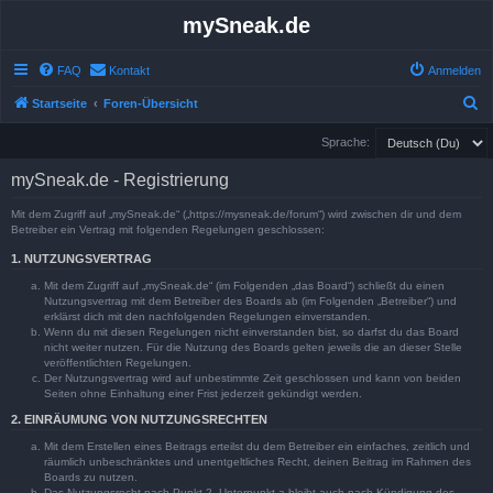
mySneak.de
FAQ
Kontakt
Anmelden
S
Startseite
Foren-Übersicht
u
Sprache:
c
mySneak.de - Registrierung
h
e
Mit dem Zugriff auf „mySneak.de“ („https://mysneak.de/forum“) wird zwischen dir und dem
Betreiber ein Vertrag mit folgenden Regelungen geschlossen:
1. NUTZUNGSVERTRAG
Mit dem Zugriff auf „mySneak.de“ (im Folgenden „das Board“) schließt du einen
Nutzungsvertrag mit dem Betreiber des Boards ab (im Folgenden „Betreiber“) und
erklärst dich mit den nachfolgenden Regelungen einverstanden.
Wenn du mit diesen Regelungen nicht einverstanden bist, so darfst du das Board
nicht weiter nutzen. Für die Nutzung des Boards gelten jeweils die an dieser Stelle
veröffentlichten Regelungen.
Der Nutzungsvertrag wird auf unbestimmte Zeit geschlossen und kann von beiden
Seiten ohne Einhaltung einer Frist jederzeit gekündigt werden.
2. EINRÄUMUNG VON NUTZUNGSRECHTEN
Mit dem Erstellen eines Beitrags erteilst du dem Betreiber ein einfaches, zeitlich und
räumlich unbeschränktes und unentgeltliches Recht, deinen Beitrag im Rahmen des
Boards zu nutzen.
Das Nutzungsrecht nach Punkt 2, Unterpunkt a bleibt auch nach Kündigung des