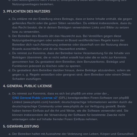
Nutzungsvertrages bestehen.
3. PFLICHTEN DES NUTZERS
Du erklärst mit der Erstellung eines Beitrags, dass er keine Inhalte enthält, die gegen
geltendes Recht oder die guten Sitten verstoßen. Du erklärst insbesondere, dass du
das Recht besitzt, die in deinen Beiträgen verwendeten Links und Bilder zu setzen
bzw. zu verwenden.
Der Betreiber des Boards übt das Hausrecht aus. Bei Verstößen gegen diese
Nutzungsbedingungen oder anderer im Board veröffentlichten Regeln kann der
Betreiber dich nach Abmahnung zeitweise oder dauerhaft von der Nutzung dieses
Boards ausschließen und dir ein Hausverbot erteilen.
Du nimmst zur Kenntnis, dass der Betreiber keine Verantwortung für die Inhalte von
Beiträgen übernimmt, die er nicht selbst erstellt hat oder die er nicht zur Kenntnis
genommen hat. Du gestattest dem Betreiber, dein Benutzerkonto, Beiträge und
Funktionen jederzeit zu löschen oder zu sperren.
Du gestattest dem Betreiber darüber hinaus, deine Beiträge abzuändern, sofern sie
gegen o. g. Regeln verstoßen oder geeignet sind, dem Betreiber oder einem Dritten
Schaden zuzufügen.
4. GENERAL PUBLIC LICENSE
Du nimmst zur Kenntnis, dass es sich bei phpBB um eine unter der „
GNU General Public License v2
“ (GPL) bereitgestellten Foren-Software von phpBB
Limited (www.phpbb.com) handelt; deutschsprachige Informationen werden durch die
deutschsprachige Community unter www.phpbb.de zur Verfügung gestellt. Beide
haben keinen Einfluss auf die Art und Weise, wie die Software verwendet wird. Sie
können insbesondere die Verwendung der Software für bestimmte Zwecke nicht
untersagen oder auf Inhalte fremder Foren Einfluss nehmen.
5. GEWÄHRLEISTUNG
Der Betreiber haftet mit Ausnahme der Verletzung von Leben, Körper und Gesundheit