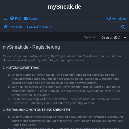
mySneak.de
FAQ
Kontakt
Anmelden
S
Startseite
Foren-Übersicht
u
Sprache:
c
mySneak.de - Registrierung
h
e
Mit dem Zugriff auf „mySneak.de“ („https://mysneak.de/forum“) wird zwischen dir und dem
Betreiber ein Vertrag mit folgenden Regelungen geschlossen:
1. NUTZUNGSVERTRAG
Mit dem Zugriff auf „mySneak.de“ (im Folgenden „das Board“) schließt du einen
Nutzungsvertrag mit dem Betreiber des Boards ab (im Folgenden „Betreiber“) und
erklärst dich mit den nachfolgenden Regelungen einverstanden.
Wenn du mit diesen Regelungen nicht einverstanden bist, so darfst du das Board
nicht weiter nutzen. Für die Nutzung des Boards gelten jeweils die an dieser Stelle
veröffentlichten Regelungen.
Der Nutzungsvertrag wird auf unbestimmte Zeit geschlossen und kann von beiden
Seiten ohne Einhaltung einer Frist jederzeit gekündigt werden.
2. EINRÄUMUNG VON NUTZUNGSRECHTEN
Mit dem Erstellen eines Beitrags erteilst du dem Betreiber ein einfaches, zeitlich und
räumlich unbeschränktes und unentgeltliches Recht, deinen Beitrag im Rahmen des
Boards zu nutzen.
Das Nutzungsrecht nach Punkt 2, Unterpunkt a bleibt auch nach Kündigung des