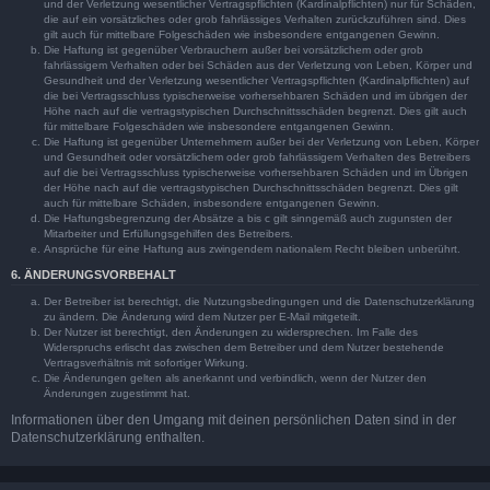
und der Verletzung wesentlicher Vertragspflichten (Kardinalpflichten) nur für Schäden,
die auf ein vorsätzliches oder grob fahrlässiges Verhalten zurückzuführen sind. Dies
gilt auch für mittelbare Folgeschäden wie insbesondere entgangenen Gewinn.
Die Haftung ist gegenüber Verbrauchern außer bei vorsätzlichem oder grob
fahrlässigem Verhalten oder bei Schäden aus der Verletzung von Leben, Körper und
Gesundheit und der Verletzung wesentlicher Vertragspflichten (Kardinalpflichten) auf
die bei Vertragsschluss typischerweise vorhersehbaren Schäden und im übrigen der
Höhe nach auf die vertragstypischen Durchschnittsschäden begrenzt. Dies gilt auch
für mittelbare Folgeschäden wie insbesondere entgangenen Gewinn.
Die Haftung ist gegenüber Unternehmern außer bei der Verletzung von Leben, Körper
und Gesundheit oder vorsätzlichem oder grob fahrlässigem Verhalten des Betreibers
auf die bei Vertragsschluss typischerweise vorhersehbaren Schäden und im Übrigen
der Höhe nach auf die vertragstypischen Durchschnittsschäden begrenzt. Dies gilt
auch für mittelbare Schäden, insbesondere entgangenen Gewinn.
Die Haftungsbegrenzung der Absätze a bis c gilt sinngemäß auch zugunsten der
Mitarbeiter und Erfüllungsgehilfen des Betreibers.
Ansprüche für eine Haftung aus zwingendem nationalem Recht bleiben unberührt.
6. ÄNDERUNGSVORBEHALT
Der Betreiber ist berechtigt, die Nutzungsbedingungen und die Datenschutzerklärung
zu ändern. Die Änderung wird dem Nutzer per E-Mail mitgeteilt.
Der Nutzer ist berechtigt, den Änderungen zu widersprechen. Im Falle des
Widerspruchs erlischt das zwischen dem Betreiber und dem Nutzer bestehende
Vertragsverhältnis mit sofortiger Wirkung.
Die Änderungen gelten als anerkannt und verbindlich, wenn der Nutzer den
Änderungen zugestimmt hat.
Informationen über den Umgang mit deinen persönlichen Daten sind in der
Datenschutzerklärung enthalten.