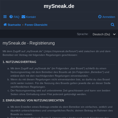
mySneak.de
FAQ
Kontakt
Anmelden
S
Startseite
Foren-Übersicht
u
Sprache:
c
mySneak.de - Registrierung
h
e
Mit dem Zugriff auf „mySneak.de“ („https://mysneak.de/forum“) wird zwischen dir und dem
Betreiber ein Vertrag mit folgenden Regelungen geschlossen:
1. NUTZUNGSVERTRAG
Mit dem Zugriff auf „mySneak.de“ (im Folgenden „das Board“) schließt du einen
Nutzungsvertrag mit dem Betreiber des Boards ab (im Folgenden „Betreiber“) und
erklärst dich mit den nachfolgenden Regelungen einverstanden.
Wenn du mit diesen Regelungen nicht einverstanden bist, so darfst du das Board
nicht weiter nutzen. Für die Nutzung des Boards gelten jeweils die an dieser Stelle
veröffentlichten Regelungen.
Der Nutzungsvertrag wird auf unbestimmte Zeit geschlossen und kann von beiden
Seiten ohne Einhaltung einer Frist jederzeit gekündigt werden.
2. EINRÄUMUNG VON NUTZUNGSRECHTEN
Mit dem Erstellen eines Beitrags erteilst du dem Betreiber ein einfaches, zeitlich und
räumlich unbeschränktes und unentgeltliches Recht, deinen Beitrag im Rahmen des
Boards zu nutzen.
Das Nutzungsrecht nach Punkt 2, Unterpunkt a bleibt auch nach Kündigung des