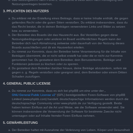
Nutzungsvertrages bestehen.
3. PFLICHTEN DES NUTZERS
Du erklärst mit der Erstellung eines Beitrags, dass er keine Inhalte enthält, die gegen
geltendes Recht oder die guten Sitten verstoßen. Du erklärst insbesondere, dass du
das Recht besitzt, die in deinen Beiträgen verwendeten Links und Bilder zu setzen
bzw. zu verwenden.
Der Betreiber des Boards übt das Hausrecht aus. Bei Verstößen gegen diese
Nutzungsbedingungen oder anderer im Board veröffentlichten Regeln kann der
Betreiber dich nach Abmahnung zeitweise oder dauerhaft von der Nutzung dieses
Boards ausschließen und dir ein Hausverbot erteilen.
Du nimmst zur Kenntnis, dass der Betreiber keine Verantwortung für die Inhalte von
Beiträgen übernimmt, die er nicht selbst erstellt hat oder die er nicht zur Kenntnis
genommen hat. Du gestattest dem Betreiber, dein Benutzerkonto, Beiträge und
Funktionen jederzeit zu löschen oder zu sperren.
Du gestattest dem Betreiber darüber hinaus, deine Beiträge abzuändern, sofern sie
gegen o. g. Regeln verstoßen oder geeignet sind, dem Betreiber oder einem Dritten
Schaden zuzufügen.
4. GENERAL PUBLIC LICENSE
Du nimmst zur Kenntnis, dass es sich bei phpBB um eine unter der „
GNU General Public License v2
“ (GPL) bereitgestellten Foren-Software von phpBB
Limited (www.phpbb.com) handelt; deutschsprachige Informationen werden durch die
deutschsprachige Community unter www.phpbb.de zur Verfügung gestellt. Beide
haben keinen Einfluss auf die Art und Weise, wie die Software verwendet wird. Sie
können insbesondere die Verwendung der Software für bestimmte Zwecke nicht
untersagen oder auf Inhalte fremder Foren Einfluss nehmen.
5. GEWÄHRLEISTUNG
Der Betreiber haftet mit Ausnahme der Verletzung von Leben, Körper und Gesundheit