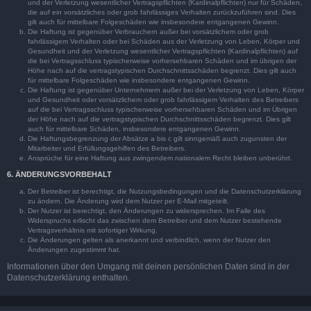
und der Verletzung wesentlicher Vertragspflichten (Kardinalpflichten) nur für Schäden,
die auf ein vorsätzliches oder grob fahrlässiges Verhalten zurückzuführen sind. Dies
gilt auch für mittelbare Folgeschäden wie insbesondere entgangenen Gewinn.
Die Haftung ist gegenüber Verbrauchern außer bei vorsätzlichem oder grob
fahrlässigem Verhalten oder bei Schäden aus der Verletzung von Leben, Körper und
Gesundheit und der Verletzung wesentlicher Vertragspflichten (Kardinalpflichten) auf
die bei Vertragsschluss typischerweise vorhersehbaren Schäden und im übrigen der
Höhe nach auf die vertragstypischen Durchschnittsschäden begrenzt. Dies gilt auch
für mittelbare Folgeschäden wie insbesondere entgangenen Gewinn.
Die Haftung ist gegenüber Unternehmern außer bei der Verletzung von Leben, Körper
und Gesundheit oder vorsätzlichem oder grob fahrlässigem Verhalten des Betreibers
auf die bei Vertragsschluss typischerweise vorhersehbaren Schäden und im Übrigen
der Höhe nach auf die vertragstypischen Durchschnittsschäden begrenzt. Dies gilt
auch für mittelbare Schäden, insbesondere entgangenen Gewinn.
Die Haftungsbegrenzung der Absätze a bis c gilt sinngemäß auch zugunsten der
Mitarbeiter und Erfüllungsgehilfen des Betreibers.
Ansprüche für eine Haftung aus zwingendem nationalem Recht bleiben unberührt.
6. ÄNDERUNGSVORBEHALT
Der Betreiber ist berechtigt, die Nutzungsbedingungen und die Datenschutzerklärung
zu ändern. Die Änderung wird dem Nutzer per E-Mail mitgeteilt.
Der Nutzer ist berechtigt, den Änderungen zu widersprechen. Im Falle des
Widerspruchs erlischt das zwischen dem Betreiber und dem Nutzer bestehende
Vertragsverhältnis mit sofortiger Wirkung.
Die Änderungen gelten als anerkannt und verbindlich, wenn der Nutzer den
Änderungen zugestimmt hat.
Informationen über den Umgang mit deinen persönlichen Daten sind in der
Datenschutzerklärung enthalten.