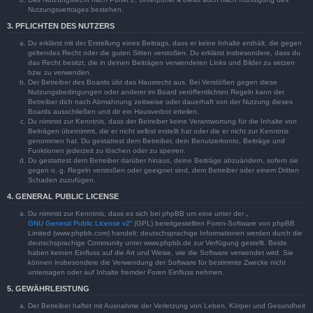
Nutzungsvertrages bestehen.
3. PFLICHTEN DES NUTZERS
Du erklärst mit der Erstellung eines Beitrags, dass er keine Inhalte enthält, die gegen
geltendes Recht oder die guten Sitten verstoßen. Du erklärst insbesondere, dass du
das Recht besitzt, die in deinen Beiträgen verwendeten Links und Bilder zu setzen
bzw. zu verwenden.
Der Betreiber des Boards übt das Hausrecht aus. Bei Verstößen gegen diese
Nutzungsbedingungen oder anderer im Board veröffentlichten Regeln kann der
Betreiber dich nach Abmahnung zeitweise oder dauerhaft von der Nutzung dieses
Boards ausschließen und dir ein Hausverbot erteilen.
Du nimmst zur Kenntnis, dass der Betreiber keine Verantwortung für die Inhalte von
Beiträgen übernimmt, die er nicht selbst erstellt hat oder die er nicht zur Kenntnis
genommen hat. Du gestattest dem Betreiber, dein Benutzerkonto, Beiträge und
Funktionen jederzeit zu löschen oder zu sperren.
Du gestattest dem Betreiber darüber hinaus, deine Beiträge abzuändern, sofern sie
gegen o. g. Regeln verstoßen oder geeignet sind, dem Betreiber oder einem Dritten
Schaden zuzufügen.
4. GENERAL PUBLIC LICENSE
Du nimmst zur Kenntnis, dass es sich bei phpBB um eine unter der „
GNU General Public License v2
“ (GPL) bereitgestellten Foren-Software von phpBB
Limited (www.phpbb.com) handelt; deutschsprachige Informationen werden durch die
deutschsprachige Community unter www.phpbb.de zur Verfügung gestellt. Beide
haben keinen Einfluss auf die Art und Weise, wie die Software verwendet wird. Sie
können insbesondere die Verwendung der Software für bestimmte Zwecke nicht
untersagen oder auf Inhalte fremder Foren Einfluss nehmen.
5. GEWÄHRLEISTUNG
Der Betreiber haftet mit Ausnahme der Verletzung von Leben, Körper und Gesundheit