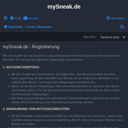
mySneak.de
FAQ
Kontakt
Anmelden
S
Startseite
Foren-Übersicht
u
Sprache:
c
mySneak.de - Registrierung
h
e
Mit dem Zugriff auf „mySneak.de“ („https://mysneak.de/forum“) wird zwischen dir und dem
Betreiber ein Vertrag mit folgenden Regelungen geschlossen:
1. NUTZUNGSVERTRAG
Mit dem Zugriff auf „mySneak.de“ (im Folgenden „das Board“) schließt du einen
Nutzungsvertrag mit dem Betreiber des Boards ab (im Folgenden „Betreiber“) und
erklärst dich mit den nachfolgenden Regelungen einverstanden.
Wenn du mit diesen Regelungen nicht einverstanden bist, so darfst du das Board
nicht weiter nutzen. Für die Nutzung des Boards gelten jeweils die an dieser Stelle
veröffentlichten Regelungen.
Der Nutzungsvertrag wird auf unbestimmte Zeit geschlossen und kann von beiden
Seiten ohne Einhaltung einer Frist jederzeit gekündigt werden.
2. EINRÄUMUNG VON NUTZUNGSRECHTEN
Mit dem Erstellen eines Beitrags erteilst du dem Betreiber ein einfaches, zeitlich und
räumlich unbeschränktes und unentgeltliches Recht, deinen Beitrag im Rahmen des
Boards zu nutzen.
Das Nutzungsrecht nach Punkt 2, Unterpunkt a bleibt auch nach Kündigung des