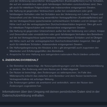
und der Verletzung wesentlicher Vertragspflichten (Kardinalpflichten) nur für Schäden,
die auf ein vorsätzliches oder grob fahrlässiges Verhalten zurückzuführen sind. Dies
gilt auch für mittelbare Folgeschäden wie insbesondere entgangenen Gewinn.
Die Haftung ist gegenüber Verbrauchern außer bei vorsätzlichem oder grob
fahrlässigem Verhalten oder bei Schäden aus der Verletzung von Leben, Körper und
Gesundheit und der Verletzung wesentlicher Vertragspflichten (Kardinalpflichten) auf
die bei Vertragsschluss typischerweise vorhersehbaren Schäden und im übrigen der
Höhe nach auf die vertragstypischen Durchschnittsschäden begrenzt. Dies gilt auch
für mittelbare Folgeschäden wie insbesondere entgangenen Gewinn.
Die Haftung ist gegenüber Unternehmern außer bei der Verletzung von Leben, Körper
und Gesundheit oder vorsätzlichem oder grob fahrlässigem Verhalten des Betreibers
auf die bei Vertragsschluss typischerweise vorhersehbaren Schäden und im Übrigen
der Höhe nach auf die vertragstypischen Durchschnittsschäden begrenzt. Dies gilt
auch für mittelbare Schäden, insbesondere entgangenen Gewinn.
Die Haftungsbegrenzung der Absätze a bis c gilt sinngemäß auch zugunsten der
Mitarbeiter und Erfüllungsgehilfen des Betreibers.
Ansprüche für eine Haftung aus zwingendem nationalem Recht bleiben unberührt.
6. ÄNDERUNGSVORBEHALT
Der Betreiber ist berechtigt, die Nutzungsbedingungen und die Datenschutzerklärung
zu ändern. Die Änderung wird dem Nutzer per E-Mail mitgeteilt.
Der Nutzer ist berechtigt, den Änderungen zu widersprechen. Im Falle des
Widerspruchs erlischt das zwischen dem Betreiber und dem Nutzer bestehende
Vertragsverhältnis mit sofortiger Wirkung.
Die Änderungen gelten als anerkannt und verbindlich, wenn der Nutzer den
Änderungen zugestimmt hat.
Informationen über den Umgang mit deinen persönlichen Daten sind in der
Datenschutzerklärung enthalten.