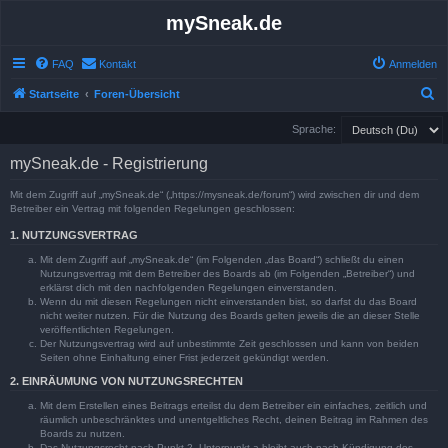
mySneak.de
FAQ
Kontakt
Anmelden
S
Startseite
Foren-Übersicht
u
Sprache:
c
mySneak.de - Registrierung
h
e
Mit dem Zugriff auf „mySneak.de“ („https://mysneak.de/forum“) wird zwischen dir und dem
Betreiber ein Vertrag mit folgenden Regelungen geschlossen:
1. NUTZUNGSVERTRAG
Mit dem Zugriff auf „mySneak.de“ (im Folgenden „das Board“) schließt du einen
Nutzungsvertrag mit dem Betreiber des Boards ab (im Folgenden „Betreiber“) und
erklärst dich mit den nachfolgenden Regelungen einverstanden.
Wenn du mit diesen Regelungen nicht einverstanden bist, so darfst du das Board
nicht weiter nutzen. Für die Nutzung des Boards gelten jeweils die an dieser Stelle
veröffentlichten Regelungen.
Der Nutzungsvertrag wird auf unbestimmte Zeit geschlossen und kann von beiden
Seiten ohne Einhaltung einer Frist jederzeit gekündigt werden.
2. EINRÄUMUNG VON NUTZUNGSRECHTEN
Mit dem Erstellen eines Beitrags erteilst du dem Betreiber ein einfaches, zeitlich und
räumlich unbeschränktes und unentgeltliches Recht, deinen Beitrag im Rahmen des
Boards zu nutzen.
Das Nutzungsrecht nach Punkt 2, Unterpunkt a bleibt auch nach Kündigung des