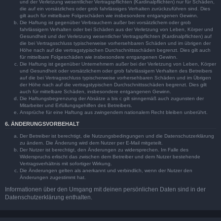
und der Verletzung wesentlicher Vertragspflichten (Kardinalpflichten) nur für Schäden,
die auf ein vorsätzliches oder grob fahrlässiges Verhalten zurückzuführen sind. Dies
gilt auch für mittelbare Folgeschäden wie insbesondere entgangenen Gewinn.
Die Haftung ist gegenüber Verbrauchern außer bei vorsätzlichem oder grob
fahrlässigem Verhalten oder bei Schäden aus der Verletzung von Leben, Körper und
Gesundheit und der Verletzung wesentlicher Vertragspflichten (Kardinalpflichten) auf
die bei Vertragsschluss typischerweise vorhersehbaren Schäden und im übrigen der
Höhe nach auf die vertragstypischen Durchschnittsschäden begrenzt. Dies gilt auch
für mittelbare Folgeschäden wie insbesondere entgangenen Gewinn.
Die Haftung ist gegenüber Unternehmern außer bei der Verletzung von Leben, Körper
und Gesundheit oder vorsätzlichem oder grob fahrlässigem Verhalten des Betreibers
auf die bei Vertragsschluss typischerweise vorhersehbaren Schäden und im Übrigen
der Höhe nach auf die vertragstypischen Durchschnittsschäden begrenzt. Dies gilt
auch für mittelbare Schäden, insbesondere entgangenen Gewinn.
Die Haftungsbegrenzung der Absätze a bis c gilt sinngemäß auch zugunsten der
Mitarbeiter und Erfüllungsgehilfen des Betreibers.
Ansprüche für eine Haftung aus zwingendem nationalem Recht bleiben unberührt.
6. ÄNDERUNGSVORBEHALT
Der Betreiber ist berechtigt, die Nutzungsbedingungen und die Datenschutzerklärung
zu ändern. Die Änderung wird dem Nutzer per E-Mail mitgeteilt.
Der Nutzer ist berechtigt, den Änderungen zu widersprechen. Im Falle des
Widerspruchs erlischt das zwischen dem Betreiber und dem Nutzer bestehende
Vertragsverhältnis mit sofortiger Wirkung.
Die Änderungen gelten als anerkannt und verbindlich, wenn der Nutzer den
Änderungen zugestimmt hat.
Informationen über den Umgang mit deinen persönlichen Daten sind in der
Datenschutzerklärung enthalten.