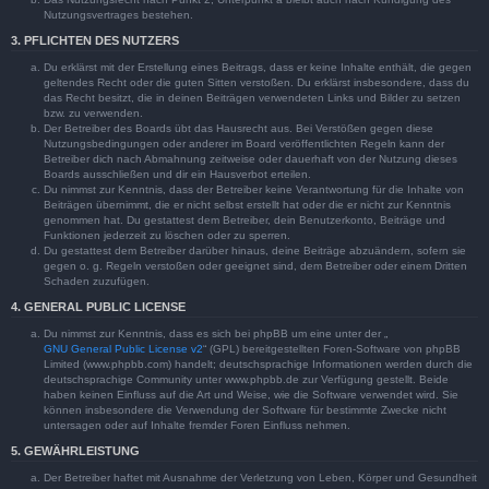
Nutzungsvertrages bestehen.
3. PFLICHTEN DES NUTZERS
Du erklärst mit der Erstellung eines Beitrags, dass er keine Inhalte enthält, die gegen
geltendes Recht oder die guten Sitten verstoßen. Du erklärst insbesondere, dass du
das Recht besitzt, die in deinen Beiträgen verwendeten Links und Bilder zu setzen
bzw. zu verwenden.
Der Betreiber des Boards übt das Hausrecht aus. Bei Verstößen gegen diese
Nutzungsbedingungen oder anderer im Board veröffentlichten Regeln kann der
Betreiber dich nach Abmahnung zeitweise oder dauerhaft von der Nutzung dieses
Boards ausschließen und dir ein Hausverbot erteilen.
Du nimmst zur Kenntnis, dass der Betreiber keine Verantwortung für die Inhalte von
Beiträgen übernimmt, die er nicht selbst erstellt hat oder die er nicht zur Kenntnis
genommen hat. Du gestattest dem Betreiber, dein Benutzerkonto, Beiträge und
Funktionen jederzeit zu löschen oder zu sperren.
Du gestattest dem Betreiber darüber hinaus, deine Beiträge abzuändern, sofern sie
gegen o. g. Regeln verstoßen oder geeignet sind, dem Betreiber oder einem Dritten
Schaden zuzufügen.
4. GENERAL PUBLIC LICENSE
Du nimmst zur Kenntnis, dass es sich bei phpBB um eine unter der „
GNU General Public License v2
“ (GPL) bereitgestellten Foren-Software von phpBB
Limited (www.phpbb.com) handelt; deutschsprachige Informationen werden durch die
deutschsprachige Community unter www.phpbb.de zur Verfügung gestellt. Beide
haben keinen Einfluss auf die Art und Weise, wie die Software verwendet wird. Sie
können insbesondere die Verwendung der Software für bestimmte Zwecke nicht
untersagen oder auf Inhalte fremder Foren Einfluss nehmen.
5. GEWÄHRLEISTUNG
Der Betreiber haftet mit Ausnahme der Verletzung von Leben, Körper und Gesundheit