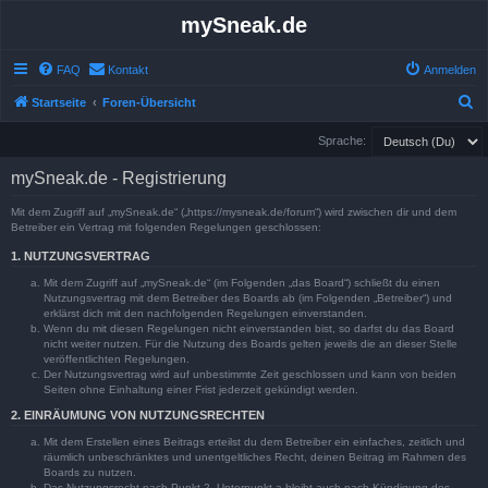
mySneak.de
FAQ
Kontakt
Anmelden
S
Startseite
Foren-Übersicht
u
Sprache:
c
mySneak.de - Registrierung
h
e
Mit dem Zugriff auf „mySneak.de“ („https://mysneak.de/forum“) wird zwischen dir und dem
Betreiber ein Vertrag mit folgenden Regelungen geschlossen:
1. NUTZUNGSVERTRAG
Mit dem Zugriff auf „mySneak.de“ (im Folgenden „das Board“) schließt du einen
Nutzungsvertrag mit dem Betreiber des Boards ab (im Folgenden „Betreiber“) und
erklärst dich mit den nachfolgenden Regelungen einverstanden.
Wenn du mit diesen Regelungen nicht einverstanden bist, so darfst du das Board
nicht weiter nutzen. Für die Nutzung des Boards gelten jeweils die an dieser Stelle
veröffentlichten Regelungen.
Der Nutzungsvertrag wird auf unbestimmte Zeit geschlossen und kann von beiden
Seiten ohne Einhaltung einer Frist jederzeit gekündigt werden.
2. EINRÄUMUNG VON NUTZUNGSRECHTEN
Mit dem Erstellen eines Beitrags erteilst du dem Betreiber ein einfaches, zeitlich und
räumlich unbeschränktes und unentgeltliches Recht, deinen Beitrag im Rahmen des
Boards zu nutzen.
Das Nutzungsrecht nach Punkt 2, Unterpunkt a bleibt auch nach Kündigung des