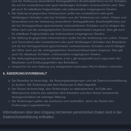
und der Verletzung wesentlicher Vertragspflichten (Kardinalpflichten) nur für Schäden,
die auf ein vorsätzliches oder grob fahrlässiges Verhalten zurückzuführen sind. Dies
gilt auch für mittelbare Folgeschäden wie insbesondere entgangenen Gewinn.
Die Haftung ist gegenüber Verbrauchern außer bei vorsätzlichem oder grob
fahrlässigem Verhalten oder bei Schäden aus der Verletzung von Leben, Körper und
Gesundheit und der Verletzung wesentlicher Vertragspflichten (Kardinalpflichten) auf
die bei Vertragsschluss typischerweise vorhersehbaren Schäden und im übrigen der
Höhe nach auf die vertragstypischen Durchschnittsschäden begrenzt. Dies gilt auch
für mittelbare Folgeschäden wie insbesondere entgangenen Gewinn.
Die Haftung ist gegenüber Unternehmern außer bei der Verletzung von Leben, Körper
und Gesundheit oder vorsätzlichem oder grob fahrlässigem Verhalten des Betreibers
auf die bei Vertragsschluss typischerweise vorhersehbaren Schäden und im Übrigen
der Höhe nach auf die vertragstypischen Durchschnittsschäden begrenzt. Dies gilt
auch für mittelbare Schäden, insbesondere entgangenen Gewinn.
Die Haftungsbegrenzung der Absätze a bis c gilt sinngemäß auch zugunsten der
Mitarbeiter und Erfüllungsgehilfen des Betreibers.
Ansprüche für eine Haftung aus zwingendem nationalem Recht bleiben unberührt.
6. ÄNDERUNGSVORBEHALT
Der Betreiber ist berechtigt, die Nutzungsbedingungen und die Datenschutzerklärung
zu ändern. Die Änderung wird dem Nutzer per E-Mail mitgeteilt.
Der Nutzer ist berechtigt, den Änderungen zu widersprechen. Im Falle des
Widerspruchs erlischt das zwischen dem Betreiber und dem Nutzer bestehende
Vertragsverhältnis mit sofortiger Wirkung.
Die Änderungen gelten als anerkannt und verbindlich, wenn der Nutzer den
Änderungen zugestimmt hat.
Informationen über den Umgang mit deinen persönlichen Daten sind in der
Datenschutzerklärung enthalten.