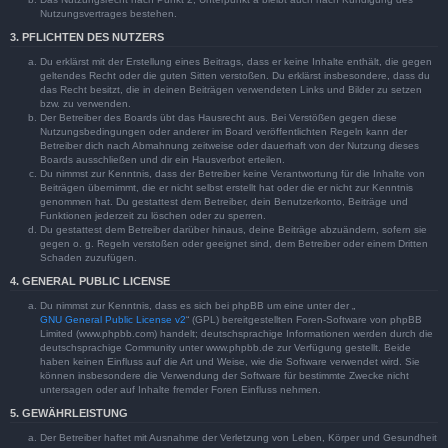
Nutzungsvertrages bestehen.
3. PFLICHTEN DES NUTZERS
Du erklärst mit der Erstellung eines Beitrags, dass er keine Inhalte enthält, die gegen
geltendes Recht oder die guten Sitten verstoßen. Du erklärst insbesondere, dass du
das Recht besitzt, die in deinen Beiträgen verwendeten Links und Bilder zu setzen
bzw. zu verwenden.
Der Betreiber des Boards übt das Hausrecht aus. Bei Verstößen gegen diese
Nutzungsbedingungen oder anderer im Board veröffentlichten Regeln kann der
Betreiber dich nach Abmahnung zeitweise oder dauerhaft von der Nutzung dieses
Boards ausschließen und dir ein Hausverbot erteilen.
Du nimmst zur Kenntnis, dass der Betreiber keine Verantwortung für die Inhalte von
Beiträgen übernimmt, die er nicht selbst erstellt hat oder die er nicht zur Kenntnis
genommen hat. Du gestattest dem Betreiber, dein Benutzerkonto, Beiträge und
Funktionen jederzeit zu löschen oder zu sperren.
Du gestattest dem Betreiber darüber hinaus, deine Beiträge abzuändern, sofern sie
gegen o. g. Regeln verstoßen oder geeignet sind, dem Betreiber oder einem Dritten
Schaden zuzufügen.
4. GENERAL PUBLIC LICENSE
Du nimmst zur Kenntnis, dass es sich bei phpBB um eine unter der „
GNU General Public License v2
“ (GPL) bereitgestellten Foren-Software von phpBB
Limited (www.phpbb.com) handelt; deutschsprachige Informationen werden durch die
deutschsprachige Community unter www.phpbb.de zur Verfügung gestellt. Beide
haben keinen Einfluss auf die Art und Weise, wie die Software verwendet wird. Sie
können insbesondere die Verwendung der Software für bestimmte Zwecke nicht
untersagen oder auf Inhalte fremder Foren Einfluss nehmen.
5. GEWÄHRLEISTUNG
Der Betreiber haftet mit Ausnahme der Verletzung von Leben, Körper und Gesundheit