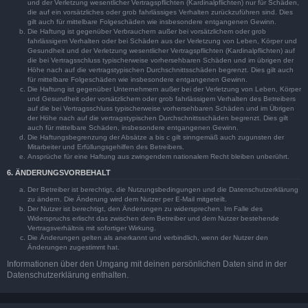
und der Verletzung wesentlicher Vertragspflichten (Kardinalpflichten) nur für Schäden,
die auf ein vorsätzliches oder grob fahrlässiges Verhalten zurückzuführen sind. Dies
gilt auch für mittelbare Folgeschäden wie insbesondere entgangenen Gewinn.
Die Haftung ist gegenüber Verbrauchern außer bei vorsätzlichem oder grob
fahrlässigem Verhalten oder bei Schäden aus der Verletzung von Leben, Körper und
Gesundheit und der Verletzung wesentlicher Vertragspflichten (Kardinalpflichten) auf
die bei Vertragsschluss typischerweise vorhersehbaren Schäden und im übrigen der
Höhe nach auf die vertragstypischen Durchschnittsschäden begrenzt. Dies gilt auch
für mittelbare Folgeschäden wie insbesondere entgangenen Gewinn.
Die Haftung ist gegenüber Unternehmern außer bei der Verletzung von Leben, Körper
und Gesundheit oder vorsätzlichem oder grob fahrlässigem Verhalten des Betreibers
auf die bei Vertragsschluss typischerweise vorhersehbaren Schäden und im Übrigen
der Höhe nach auf die vertragstypischen Durchschnittsschäden begrenzt. Dies gilt
auch für mittelbare Schäden, insbesondere entgangenen Gewinn.
Die Haftungsbegrenzung der Absätze a bis c gilt sinngemäß auch zugunsten der
Mitarbeiter und Erfüllungsgehilfen des Betreibers.
Ansprüche für eine Haftung aus zwingendem nationalem Recht bleiben unberührt.
6. ÄNDERUNGSVORBEHALT
Der Betreiber ist berechtigt, die Nutzungsbedingungen und die Datenschutzerklärung
zu ändern. Die Änderung wird dem Nutzer per E-Mail mitgeteilt.
Der Nutzer ist berechtigt, den Änderungen zu widersprechen. Im Falle des
Widerspruchs erlischt das zwischen dem Betreiber und dem Nutzer bestehende
Vertragsverhältnis mit sofortiger Wirkung.
Die Änderungen gelten als anerkannt und verbindlich, wenn der Nutzer den
Änderungen zugestimmt hat.
Informationen über den Umgang mit deinen persönlichen Daten sind in der
Datenschutzerklärung enthalten.