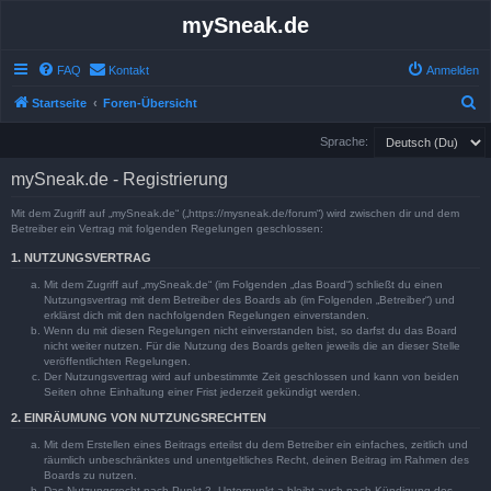
mySneak.de
FAQ
Kontakt
Anmelden
S
Startseite
Foren-Übersicht
u
Sprache:
c
mySneak.de - Registrierung
h
e
Mit dem Zugriff auf „mySneak.de“ („https://mysneak.de/forum“) wird zwischen dir und dem
Betreiber ein Vertrag mit folgenden Regelungen geschlossen:
1. NUTZUNGSVERTRAG
Mit dem Zugriff auf „mySneak.de“ (im Folgenden „das Board“) schließt du einen
Nutzungsvertrag mit dem Betreiber des Boards ab (im Folgenden „Betreiber“) und
erklärst dich mit den nachfolgenden Regelungen einverstanden.
Wenn du mit diesen Regelungen nicht einverstanden bist, so darfst du das Board
nicht weiter nutzen. Für die Nutzung des Boards gelten jeweils die an dieser Stelle
veröffentlichten Regelungen.
Der Nutzungsvertrag wird auf unbestimmte Zeit geschlossen und kann von beiden
Seiten ohne Einhaltung einer Frist jederzeit gekündigt werden.
2. EINRÄUMUNG VON NUTZUNGSRECHTEN
Mit dem Erstellen eines Beitrags erteilst du dem Betreiber ein einfaches, zeitlich und
räumlich unbeschränktes und unentgeltliches Recht, deinen Beitrag im Rahmen des
Boards zu nutzen.
Das Nutzungsrecht nach Punkt 2, Unterpunkt a bleibt auch nach Kündigung des