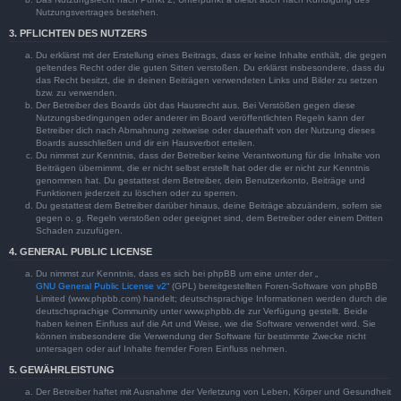
Nutzungsvertrages bestehen.
3. PFLICHTEN DES NUTZERS
Du erklärst mit der Erstellung eines Beitrags, dass er keine Inhalte enthält, die gegen
geltendes Recht oder die guten Sitten verstoßen. Du erklärst insbesondere, dass du
das Recht besitzt, die in deinen Beiträgen verwendeten Links und Bilder zu setzen
bzw. zu verwenden.
Der Betreiber des Boards übt das Hausrecht aus. Bei Verstößen gegen diese
Nutzungsbedingungen oder anderer im Board veröffentlichten Regeln kann der
Betreiber dich nach Abmahnung zeitweise oder dauerhaft von der Nutzung dieses
Boards ausschließen und dir ein Hausverbot erteilen.
Du nimmst zur Kenntnis, dass der Betreiber keine Verantwortung für die Inhalte von
Beiträgen übernimmt, die er nicht selbst erstellt hat oder die er nicht zur Kenntnis
genommen hat. Du gestattest dem Betreiber, dein Benutzerkonto, Beiträge und
Funktionen jederzeit zu löschen oder zu sperren.
Du gestattest dem Betreiber darüber hinaus, deine Beiträge abzuändern, sofern sie
gegen o. g. Regeln verstoßen oder geeignet sind, dem Betreiber oder einem Dritten
Schaden zuzufügen.
4. GENERAL PUBLIC LICENSE
Du nimmst zur Kenntnis, dass es sich bei phpBB um eine unter der „
GNU General Public License v2
“ (GPL) bereitgestellten Foren-Software von phpBB
Limited (www.phpbb.com) handelt; deutschsprachige Informationen werden durch die
deutschsprachige Community unter www.phpbb.de zur Verfügung gestellt. Beide
haben keinen Einfluss auf die Art und Weise, wie die Software verwendet wird. Sie
können insbesondere die Verwendung der Software für bestimmte Zwecke nicht
untersagen oder auf Inhalte fremder Foren Einfluss nehmen.
5. GEWÄHRLEISTUNG
Der Betreiber haftet mit Ausnahme der Verletzung von Leben, Körper und Gesundheit