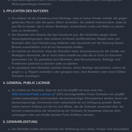
Nutzungsvertrages bestehen.
3. PFLICHTEN DES NUTZERS
Du erklärst mit der Erstellung eines Beitrags, dass er keine Inhalte enthält, die gegen
geltendes Recht oder die guten Sitten verstoßen. Du erklärst insbesondere, dass du
das Recht besitzt, die in deinen Beiträgen verwendeten Links und Bilder zu setzen
bzw. zu verwenden.
Der Betreiber des Boards übt das Hausrecht aus. Bei Verstößen gegen diese
Nutzungsbedingungen oder anderer im Board veröffentlichten Regeln kann der
Betreiber dich nach Abmahnung zeitweise oder dauerhaft von der Nutzung dieses
Boards ausschließen und dir ein Hausverbot erteilen.
Du nimmst zur Kenntnis, dass der Betreiber keine Verantwortung für die Inhalte von
Beiträgen übernimmt, die er nicht selbst erstellt hat oder die er nicht zur Kenntnis
genommen hat. Du gestattest dem Betreiber, dein Benutzerkonto, Beiträge und
Funktionen jederzeit zu löschen oder zu sperren.
Du gestattest dem Betreiber darüber hinaus, deine Beiträge abzuändern, sofern sie
gegen o. g. Regeln verstoßen oder geeignet sind, dem Betreiber oder einem Dritten
Schaden zuzufügen.
4. GENERAL PUBLIC LICENSE
Du nimmst zur Kenntnis, dass es sich bei phpBB um eine unter der „
GNU General Public License v2
“ (GPL) bereitgestellten Foren-Software von phpBB
Limited (www.phpbb.com) handelt; deutschsprachige Informationen werden durch die
deutschsprachige Community unter www.phpbb.de zur Verfügung gestellt. Beide
haben keinen Einfluss auf die Art und Weise, wie die Software verwendet wird. Sie
können insbesondere die Verwendung der Software für bestimmte Zwecke nicht
untersagen oder auf Inhalte fremder Foren Einfluss nehmen.
5. GEWÄHRLEISTUNG
Der Betreiber haftet mit Ausnahme der Verletzung von Leben, Körper und Gesundheit