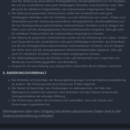
und der Verletzung wesentlicher Vertragspflichten (Kardinalpflichten) nur für Schäden,
die auf ein vorsätzliches oder grob fahrlässiges Verhalten zurückzuführen sind. Dies
gilt auch für mittelbare Folgeschäden wie insbesondere entgangenen Gewinn.
Die Haftung ist gegenüber Verbrauchern außer bei vorsätzlichem oder grob
fahrlässigem Verhalten oder bei Schäden aus der Verletzung von Leben, Körper und
Gesundheit und der Verletzung wesentlicher Vertragspflichten (Kardinalpflichten) auf
die bei Vertragsschluss typischerweise vorhersehbaren Schäden und im übrigen der
Höhe nach auf die vertragstypischen Durchschnittsschäden begrenzt. Dies gilt auch
für mittelbare Folgeschäden wie insbesondere entgangenen Gewinn.
Die Haftung ist gegenüber Unternehmern außer bei der Verletzung von Leben, Körper
und Gesundheit oder vorsätzlichem oder grob fahrlässigem Verhalten des Betreibers
auf die bei Vertragsschluss typischerweise vorhersehbaren Schäden und im Übrigen
der Höhe nach auf die vertragstypischen Durchschnittsschäden begrenzt. Dies gilt
auch für mittelbare Schäden, insbesondere entgangenen Gewinn.
Die Haftungsbegrenzung der Absätze a bis c gilt sinngemäß auch zugunsten der
Mitarbeiter und Erfüllungsgehilfen des Betreibers.
Ansprüche für eine Haftung aus zwingendem nationalem Recht bleiben unberührt.
6. ÄNDERUNGSVORBEHALT
Der Betreiber ist berechtigt, die Nutzungsbedingungen und die Datenschutzerklärung
zu ändern. Die Änderung wird dem Nutzer per E-Mail mitgeteilt.
Der Nutzer ist berechtigt, den Änderungen zu widersprechen. Im Falle des
Widerspruchs erlischt das zwischen dem Betreiber und dem Nutzer bestehende
Vertragsverhältnis mit sofortiger Wirkung.
Die Änderungen gelten als anerkannt und verbindlich, wenn der Nutzer den
Änderungen zugestimmt hat.
Informationen über den Umgang mit deinen persönlichen Daten sind in der
Datenschutzerklärung enthalten.