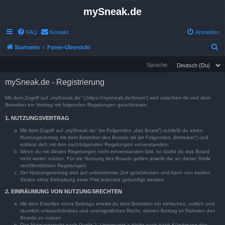
mySneak.de
FAQ
Kontakt
Anmelden
S
Startseite
Foren-Übersicht
u
Sprache:
c
mySneak.de - Registrierung
h
e
Mit dem Zugriff auf „mySneak.de“ („https://mysneak.de/forum“) wird zwischen dir und dem
Betreiber ein Vertrag mit folgenden Regelungen geschlossen:
1. NUTZUNGSVERTRAG
Mit dem Zugriff auf „mySneak.de“ (im Folgenden „das Board“) schließt du einen
Nutzungsvertrag mit dem Betreiber des Boards ab (im Folgenden „Betreiber“) und
erklärst dich mit den nachfolgenden Regelungen einverstanden.
Wenn du mit diesen Regelungen nicht einverstanden bist, so darfst du das Board
nicht weiter nutzen. Für die Nutzung des Boards gelten jeweils die an dieser Stelle
veröffentlichten Regelungen.
Der Nutzungsvertrag wird auf unbestimmte Zeit geschlossen und kann von beiden
Seiten ohne Einhaltung einer Frist jederzeit gekündigt werden.
2. EINRÄUMUNG VON NUTZUNGSRECHTEN
Mit dem Erstellen eines Beitrags erteilst du dem Betreiber ein einfaches, zeitlich und
räumlich unbeschränktes und unentgeltliches Recht, deinen Beitrag im Rahmen des
Boards zu nutzen.
Das Nutzungsrecht nach Punkt 2, Unterpunkt a bleibt auch nach Kündigung des