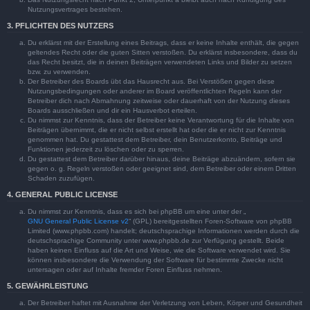
Nutzungsvertrages bestehen.
3. PFLICHTEN DES NUTZERS
Du erklärst mit der Erstellung eines Beitrags, dass er keine Inhalte enthält, die gegen
geltendes Recht oder die guten Sitten verstoßen. Du erklärst insbesondere, dass du
das Recht besitzt, die in deinen Beiträgen verwendeten Links und Bilder zu setzen
bzw. zu verwenden.
Der Betreiber des Boards übt das Hausrecht aus. Bei Verstößen gegen diese
Nutzungsbedingungen oder anderer im Board veröffentlichten Regeln kann der
Betreiber dich nach Abmahnung zeitweise oder dauerhaft von der Nutzung dieses
Boards ausschließen und dir ein Hausverbot erteilen.
Du nimmst zur Kenntnis, dass der Betreiber keine Verantwortung für die Inhalte von
Beiträgen übernimmt, die er nicht selbst erstellt hat oder die er nicht zur Kenntnis
genommen hat. Du gestattest dem Betreiber, dein Benutzerkonto, Beiträge und
Funktionen jederzeit zu löschen oder zu sperren.
Du gestattest dem Betreiber darüber hinaus, deine Beiträge abzuändern, sofern sie
gegen o. g. Regeln verstoßen oder geeignet sind, dem Betreiber oder einem Dritten
Schaden zuzufügen.
4. GENERAL PUBLIC LICENSE
Du nimmst zur Kenntnis, dass es sich bei phpBB um eine unter der „
GNU General Public License v2
“ (GPL) bereitgestellten Foren-Software von phpBB
Limited (www.phpbb.com) handelt; deutschsprachige Informationen werden durch die
deutschsprachige Community unter www.phpbb.de zur Verfügung gestellt. Beide
haben keinen Einfluss auf die Art und Weise, wie die Software verwendet wird. Sie
können insbesondere die Verwendung der Software für bestimmte Zwecke nicht
untersagen oder auf Inhalte fremder Foren Einfluss nehmen.
5. GEWÄHRLEISTUNG
Der Betreiber haftet mit Ausnahme der Verletzung von Leben, Körper und Gesundheit