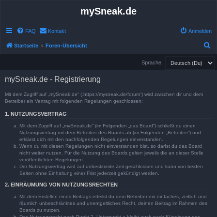
mySneak.de
FAQ
Kontakt
Anmelden
S
Startseite
Foren-Übersicht
u
Sprache:
c
mySneak.de - Registrierung
h
e
Mit dem Zugriff auf „mySneak.de“ („https://mysneak.de/forum“) wird zwischen dir und dem
Betreiber ein Vertrag mit folgenden Regelungen geschlossen:
1. NUTZUNGSVERTRAG
Mit dem Zugriff auf „mySneak.de“ (im Folgenden „das Board“) schließt du einen
Nutzungsvertrag mit dem Betreiber des Boards ab (im Folgenden „Betreiber“) und
erklärst dich mit den nachfolgenden Regelungen einverstanden.
Wenn du mit diesen Regelungen nicht einverstanden bist, so darfst du das Board
nicht weiter nutzen. Für die Nutzung des Boards gelten jeweils die an dieser Stelle
veröffentlichten Regelungen.
Der Nutzungsvertrag wird auf unbestimmte Zeit geschlossen und kann von beiden
Seiten ohne Einhaltung einer Frist jederzeit gekündigt werden.
2. EINRÄUMUNG VON NUTZUNGSRECHTEN
Mit dem Erstellen eines Beitrags erteilst du dem Betreiber ein einfaches, zeitlich und
räumlich unbeschränktes und unentgeltliches Recht, deinen Beitrag im Rahmen des
Boards zu nutzen.
Das Nutzungsrecht nach Punkt 2, Unterpunkt a bleibt auch nach Kündigung des