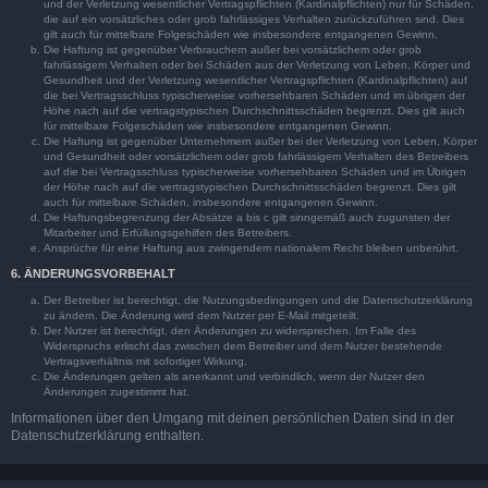
und der Verletzung wesentlicher Vertragspflichten (Kardinalpflichten) nur für Schäden,
die auf ein vorsätzliches oder grob fahrlässiges Verhalten zurückzuführen sind. Dies
gilt auch für mittelbare Folgeschäden wie insbesondere entgangenen Gewinn.
Die Haftung ist gegenüber Verbrauchern außer bei vorsätzlichem oder grob
fahrlässigem Verhalten oder bei Schäden aus der Verletzung von Leben, Körper und
Gesundheit und der Verletzung wesentlicher Vertragspflichten (Kardinalpflichten) auf
die bei Vertragsschluss typischerweise vorhersehbaren Schäden und im übrigen der
Höhe nach auf die vertragstypischen Durchschnittsschäden begrenzt. Dies gilt auch
für mittelbare Folgeschäden wie insbesondere entgangenen Gewinn.
Die Haftung ist gegenüber Unternehmern außer bei der Verletzung von Leben, Körper
und Gesundheit oder vorsätzlichem oder grob fahrlässigem Verhalten des Betreibers
auf die bei Vertragsschluss typischerweise vorhersehbaren Schäden und im Übrigen
der Höhe nach auf die vertragstypischen Durchschnittsschäden begrenzt. Dies gilt
auch für mittelbare Schäden, insbesondere entgangenen Gewinn.
Die Haftungsbegrenzung der Absätze a bis c gilt sinngemäß auch zugunsten der
Mitarbeiter und Erfüllungsgehilfen des Betreibers.
Ansprüche für eine Haftung aus zwingendem nationalem Recht bleiben unberührt.
6. ÄNDERUNGSVORBEHALT
Der Betreiber ist berechtigt, die Nutzungsbedingungen und die Datenschutzerklärung
zu ändern. Die Änderung wird dem Nutzer per E-Mail mitgeteilt.
Der Nutzer ist berechtigt, den Änderungen zu widersprechen. Im Falle des
Widerspruchs erlischt das zwischen dem Betreiber und dem Nutzer bestehende
Vertragsverhältnis mit sofortiger Wirkung.
Die Änderungen gelten als anerkannt und verbindlich, wenn der Nutzer den
Änderungen zugestimmt hat.
Informationen über den Umgang mit deinen persönlichen Daten sind in der
Datenschutzerklärung enthalten.