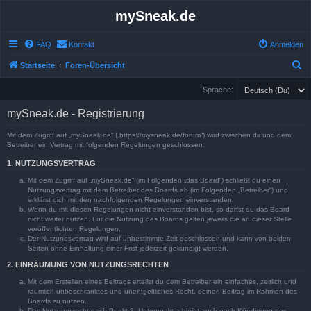
mySneak.de
FAQ
Kontakt
Anmelden
S
Startseite
Foren-Übersicht
u
Sprache:
c
mySneak.de - Registrierung
h
e
Mit dem Zugriff auf „mySneak.de“ („https://mysneak.de/forum“) wird zwischen dir und dem
Betreiber ein Vertrag mit folgenden Regelungen geschlossen:
1. NUTZUNGSVERTRAG
Mit dem Zugriff auf „mySneak.de“ (im Folgenden „das Board“) schließt du einen
Nutzungsvertrag mit dem Betreiber des Boards ab (im Folgenden „Betreiber“) und
erklärst dich mit den nachfolgenden Regelungen einverstanden.
Wenn du mit diesen Regelungen nicht einverstanden bist, so darfst du das Board
nicht weiter nutzen. Für die Nutzung des Boards gelten jeweils die an dieser Stelle
veröffentlichten Regelungen.
Der Nutzungsvertrag wird auf unbestimmte Zeit geschlossen und kann von beiden
Seiten ohne Einhaltung einer Frist jederzeit gekündigt werden.
2. EINRÄUMUNG VON NUTZUNGSRECHTEN
Mit dem Erstellen eines Beitrags erteilst du dem Betreiber ein einfaches, zeitlich und
räumlich unbeschränktes und unentgeltliches Recht, deinen Beitrag im Rahmen des
Boards zu nutzen.
Das Nutzungsrecht nach Punkt 2, Unterpunkt a bleibt auch nach Kündigung des