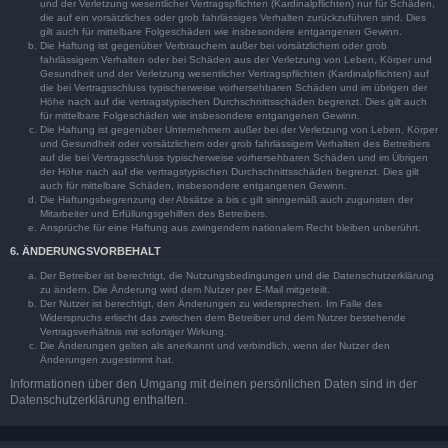
und der Verletzung wesentlicher Vertragspflichten (Kardinalpflichten) nur für Schäden,
die auf ein vorsätzliches oder grob fahrlässiges Verhalten zurückzuführen sind. Dies
gilt auch für mittelbare Folgeschäden wie insbesondere entgangenen Gewinn.
Die Haftung ist gegenüber Verbrauchern außer bei vorsätzlichem oder grob
fahrlässigem Verhalten oder bei Schäden aus der Verletzung von Leben, Körper und
Gesundheit und der Verletzung wesentlicher Vertragspflichten (Kardinalpflichten) auf
die bei Vertragsschluss typischerweise vorhersehbaren Schäden und im übrigen der
Höhe nach auf die vertragstypischen Durchschnittsschäden begrenzt. Dies gilt auch
für mittelbare Folgeschäden wie insbesondere entgangenen Gewinn.
Die Haftung ist gegenüber Unternehmern außer bei der Verletzung von Leben, Körper
und Gesundheit oder vorsätzlichem oder grob fahrlässigem Verhalten des Betreibers
auf die bei Vertragsschluss typischerweise vorhersehbaren Schäden und im Übrigen
der Höhe nach auf die vertragstypischen Durchschnittsschäden begrenzt. Dies gilt
auch für mittelbare Schäden, insbesondere entgangenen Gewinn.
Die Haftungsbegrenzung der Absätze a bis c gilt sinngemäß auch zugunsten der
Mitarbeiter und Erfüllungsgehilfen des Betreibers.
Ansprüche für eine Haftung aus zwingendem nationalem Recht bleiben unberührt.
6. ÄNDERUNGSVORBEHALT
Der Betreiber ist berechtigt, die Nutzungsbedingungen und die Datenschutzerklärung
zu ändern. Die Änderung wird dem Nutzer per E-Mail mitgeteilt.
Der Nutzer ist berechtigt, den Änderungen zu widersprechen. Im Falle des
Widerspruchs erlischt das zwischen dem Betreiber und dem Nutzer bestehende
Vertragsverhältnis mit sofortiger Wirkung.
Die Änderungen gelten als anerkannt und verbindlich, wenn der Nutzer den
Änderungen zugestimmt hat.
Informationen über den Umgang mit deinen persönlichen Daten sind in der
Datenschutzerklärung enthalten.