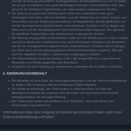
und der Verletzung wesentlicher Vertragspflichten (Kardinalpflichten) nur für Schäden,
die auf ein vorsätzliches oder grob fahrlässiges Verhalten zurückzuführen sind. Dies
gilt auch für mittelbare Folgeschäden wie insbesondere entgangenen Gewinn.
Die Haftung ist gegenüber Verbrauchern außer bei vorsätzlichem oder grob
fahrlässigem Verhalten oder bei Schäden aus der Verletzung von Leben, Körper und
Gesundheit und der Verletzung wesentlicher Vertragspflichten (Kardinalpflichten) auf
die bei Vertragsschluss typischerweise vorhersehbaren Schäden und im übrigen der
Höhe nach auf die vertragstypischen Durchschnittsschäden begrenzt. Dies gilt auch
für mittelbare Folgeschäden wie insbesondere entgangenen Gewinn.
Die Haftung ist gegenüber Unternehmern außer bei der Verletzung von Leben, Körper
und Gesundheit oder vorsätzlichem oder grob fahrlässigem Verhalten des Betreibers
auf die bei Vertragsschluss typischerweise vorhersehbaren Schäden und im Übrigen
der Höhe nach auf die vertragstypischen Durchschnittsschäden begrenzt. Dies gilt
auch für mittelbare Schäden, insbesondere entgangenen Gewinn.
Die Haftungsbegrenzung der Absätze a bis c gilt sinngemäß auch zugunsten der
Mitarbeiter und Erfüllungsgehilfen des Betreibers.
Ansprüche für eine Haftung aus zwingendem nationalem Recht bleiben unberührt.
6. ÄNDERUNGSVORBEHALT
Der Betreiber ist berechtigt, die Nutzungsbedingungen und die Datenschutzerklärung
zu ändern. Die Änderung wird dem Nutzer per E-Mail mitgeteilt.
Der Nutzer ist berechtigt, den Änderungen zu widersprechen. Im Falle des
Widerspruchs erlischt das zwischen dem Betreiber und dem Nutzer bestehende
Vertragsverhältnis mit sofortiger Wirkung.
Die Änderungen gelten als anerkannt und verbindlich, wenn der Nutzer den
Änderungen zugestimmt hat.
Informationen über den Umgang mit deinen persönlichen Daten sind in der
Datenschutzerklärung enthalten.