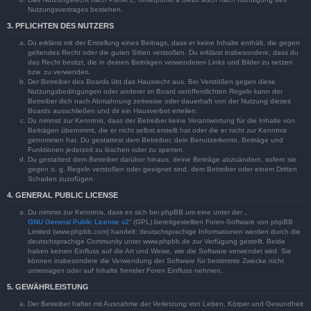
Nutzungsvertrages bestehen.
3. PFLICHTEN DES NUTZERS
Du erklärst mit der Erstellung eines Beitrags, dass er keine Inhalte enthält, die gegen
geltendes Recht oder die guten Sitten verstoßen. Du erklärst insbesondere, dass du
das Recht besitzt, die in deinen Beiträgen verwendeten Links und Bilder zu setzen
bzw. zu verwenden.
Der Betreiber des Boards übt das Hausrecht aus. Bei Verstößen gegen diese
Nutzungsbedingungen oder anderer im Board veröffentlichten Regeln kann der
Betreiber dich nach Abmahnung zeitweise oder dauerhaft von der Nutzung dieses
Boards ausschließen und dir ein Hausverbot erteilen.
Du nimmst zur Kenntnis, dass der Betreiber keine Verantwortung für die Inhalte von
Beiträgen übernimmt, die er nicht selbst erstellt hat oder die er nicht zur Kenntnis
genommen hat. Du gestattest dem Betreiber, dein Benutzerkonto, Beiträge und
Funktionen jederzeit zu löschen oder zu sperren.
Du gestattest dem Betreiber darüber hinaus, deine Beiträge abzuändern, sofern sie
gegen o. g. Regeln verstoßen oder geeignet sind, dem Betreiber oder einem Dritten
Schaden zuzufügen.
4. GENERAL PUBLIC LICENSE
Du nimmst zur Kenntnis, dass es sich bei phpBB um eine unter der „
GNU General Public License v2
“ (GPL) bereitgestellten Foren-Software von phpBB
Limited (www.phpbb.com) handelt; deutschsprachige Informationen werden durch die
deutschsprachige Community unter www.phpbb.de zur Verfügung gestellt. Beide
haben keinen Einfluss auf die Art und Weise, wie die Software verwendet wird. Sie
können insbesondere die Verwendung der Software für bestimmte Zwecke nicht
untersagen oder auf Inhalte fremder Foren Einfluss nehmen.
5. GEWÄHRLEISTUNG
Der Betreiber haftet mit Ausnahme der Verletzung von Leben, Körper und Gesundheit