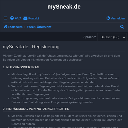
mySneak.de
FAQ
Kontakt
Anmelden
S
Startseite
Foren-Übersicht
u
Sprache:
c
mySneak.de - Registrierung
h
e
Mit dem Zugriff auf „mySneak.de“ („https://mysneak.de/forum“) wird zwischen dir und dem
Betreiber ein Vertrag mit folgenden Regelungen geschlossen:
1. NUTZUNGSVERTRAG
Mit dem Zugriff auf „mySneak.de“ (im Folgenden „das Board“) schließt du einen
Nutzungsvertrag mit dem Betreiber des Boards ab (im Folgenden „Betreiber“) und
erklärst dich mit den nachfolgenden Regelungen einverstanden.
Wenn du mit diesen Regelungen nicht einverstanden bist, so darfst du das Board
nicht weiter nutzen. Für die Nutzung des Boards gelten jeweils die an dieser Stelle
veröffentlichten Regelungen.
Der Nutzungsvertrag wird auf unbestimmte Zeit geschlossen und kann von beiden
Seiten ohne Einhaltung einer Frist jederzeit gekündigt werden.
2. EINRÄUMUNG VON NUTZUNGSRECHTEN
Mit dem Erstellen eines Beitrags erteilst du dem Betreiber ein einfaches, zeitlich und
räumlich unbeschränktes und unentgeltliches Recht, deinen Beitrag im Rahmen des
Boards zu nutzen.
Das Nutzungsrecht nach Punkt 2, Unterpunkt a bleibt auch nach Kündigung des