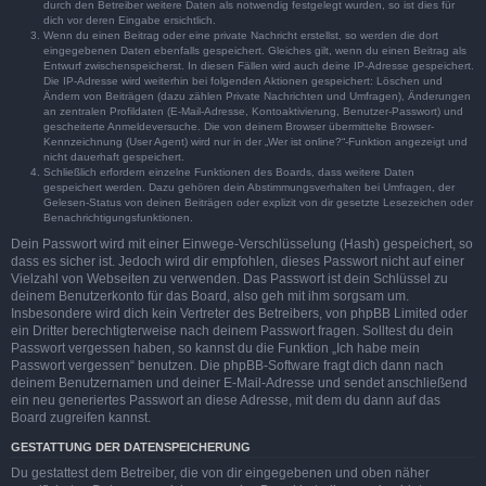
durch den Betreiber weitere Daten als notwendig festgelegt wurden, so ist dies für
dich vor deren Eingabe ersichtlich.
Wenn du einen Beitrag oder eine private Nachricht erstellst, so werden die dort
eingegebenen Daten ebenfalls gespeichert. Gleiches gilt, wenn du einen Beitrag als
Entwurf zwischenspeicherst. In diesen Fällen wird auch deine IP-Adresse gespeichert.
Die IP-Adresse wird weiterhin bei folgenden Aktionen gespeichert: Löschen und
Ändern von Beiträgen (dazu zählen Private Nachrichten und Umfragen), Änderungen
an zentralen Profildaten (E-Mail-Adresse, Kontoaktivierung, Benutzer-Passwort) und
gescheiterte Anmeldeversuche. Die von deinem Browser übermittelte Browser-
Kennzeichnung (User Agent) wird nur in der „Wer ist online?“-Funktion angezeigt und
nicht dauerhaft gespeichert.
Schließlich erfordern einzelne Funktionen des Boards, dass weitere Daten
gespeichert werden. Dazu gehören dein Abstimmungsverhalten bei Umfragen, der
Gelesen-Status von deinen Beiträgen oder explizit von dir gesetzte Lesezeichen oder
Benachrichtigungsfunktionen.
Dein Passwort wird mit einer Einwege-Verschlüsselung (Hash) gespeichert, so
dass es sicher ist. Jedoch wird dir empfohlen, dieses Passwort nicht auf einer
Vielzahl von Webseiten zu verwenden. Das Passwort ist dein Schlüssel zu
deinem Benutzerkonto für das Board, also geh mit ihm sorgsam um.
Insbesondere wird dich kein Vertreter des Betreibers, von phpBB Limited oder
ein Dritter berechtigterweise nach deinem Passwort fragen. Solltest du dein
Passwort vergessen haben, so kannst du die Funktion „Ich habe mein
Passwort vergessen“ benutzen. Die phpBB-Software fragt dich dann nach
deinem Benutzernamen und deiner E-Mail-Adresse und sendet anschließend
ein neu generiertes Passwort an diese Adresse, mit dem du dann auf das
Board zugreifen kannst.
GESTATTUNG DER DATENSPEICHERUNG
Du gestattest dem Betreiber, die von dir eingegebenen und oben näher