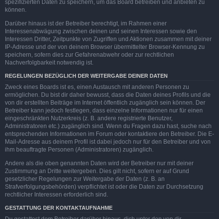
spezifizierten Daten zu speichern, um das Board betreiben und anbieten zu
können.
Darüber hinaus ist der Betreiber berechtigt, im Rahmen einer
Interessenabwägung zwischen deinen und seinen Interessen sowie den
Interessen Dritter, Zeitpunkte von Zugriffen und Aktionen zusammen mit deiner
IP-Adresse und der von deinem Browser übermittelter Browser-Kennung zu
speichern, sofern dies zur Gefahrenabwehr oder zur rechtlichen
Nachverfolgbarkeit notwendig ist.
REGELUNGEN BEZÜGLICH DER WEITERGABE DEINER DATEN
Zweck eines Boards ist es, einen Austausch mit anderen Personen zu
ermöglichen. Du bist dir daher bewusst, dass die Daten deines Profils und die
von dir erstellten Beiträge im Internet öffentlich zugänglich sein können. Der
Betreiber kann jedoch festlegen, dass einzelne Informationen nur für einen
eingeschränkten Nutzerkreis (z. B. andere registrierte Benutzer,
Administratoren etc.) zugänglich sind. Wenn du Fragen dazu hast, suche nach
entsprechenden Informationen im Forum oder kontaktiere den Betreiber. Die E-
Mail-Adresse aus deinem Profil ist dabei jedoch nur für den Betreiber und von
ihm beauftragte Personen (Administratoren) zugänglich.
Andere als die oben genannten Daten wird der Betreiber nur mit deiner
Zustimmung an Dritte weitergeben. Dies gilt nicht, sofern er auf Grund
gesetzlicher Regelungen zur Weitergabe der Daten (z. B. an
Strafverfolgungsbehörden) verpflichtet ist oder die Daten zur Durchsetzung
rechtlicher Interessen erforderlich sind.
GESTATTUNG DER KONTAKTAUFNAHME