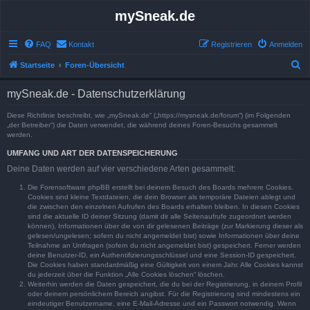
mySneak.de
FAQ
Kontakt
Registrieren
Anmelden
S
Startseite
Foren-Übersicht
u
mySneak.de - Datenschutzerklärung
c
h
Diese Richtlinie beschreibt, wie „mySneak.de“ („https://mysneak.de/forum“) (im Folgenden
„der Betreiber“) die Daten verwendet, die während deines Foren-Besuchs gesammelt
e
werden.
UMFANG UND ART DER DATENSPEICHERUNG
Deine Daten werden auf vier verschiedene Arten gesammelt:
Die Forensoftware phpBB erstellt bei deinem Besuch des Boards mehrere Cookies.
Cookies sind kleine Textdateien, die dein Browser als temporäre Dateien ablegt und
die zwischen den einzelnen Aufrufen des Boards erhalten bleiben. In diesen Cookies
sind die aktuelle ID deiner Sitzung (damit dir alle Seitenaufrufe zugeordnet werden
können), Informationen über die von dir gelesenen Beiträge (zur Markierung dieser als
gelesen/ungelesen; sofern du nicht angemeldet bist) sowie Informationen über deine
Teilnahme an Umfragen (sofern du nicht angemeldet bist) gespeichert. Ferner werden
deine Benutzer-ID, ein Authentifizierungsschlüssel und eine Session-ID gespeichert.
Die Cookies haben standardmäßig eine Gültigkeit von einem Jahr. Alle Cookies kannst
du jederzeit über die Funktion „Alle Cookies löschen“ löschen.
Weiterhin werden die Daten gespeichert, die du bei der Registrierung, in deinem Profil
oder deinem persönlichem Bereich angibst. Für die Registrierung sind mindestens ein
eindeutiger Benutzername, eine E-Mail-Adresse und ein Passwort notwendig. Wenn