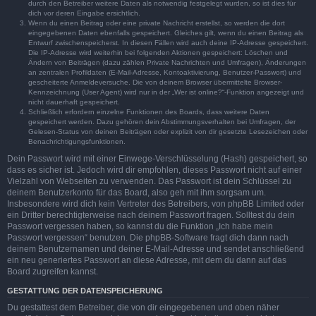
durch den Betreiber weitere Daten als notwendig festgelegt wurden, so ist dies für
dich vor deren Eingabe ersichtlich.
Wenn du einen Beitrag oder eine private Nachricht erstellst, so werden die dort
eingegebenen Daten ebenfalls gespeichert. Gleiches gilt, wenn du einen Beitrag als
Entwurf zwischenspeicherst. In diesen Fällen wird auch deine IP-Adresse gespeichert.
Die IP-Adresse wird weiterhin bei folgenden Aktionen gespeichert: Löschen und
Ändern von Beiträgen (dazu zählen Private Nachrichten und Umfragen), Änderungen
an zentralen Profildaten (E-Mail-Adresse, Kontoaktivierung, Benutzer-Passwort) und
gescheiterte Anmeldeversuche. Die von deinem Browser übermittelte Browser-
Kennzeichnung (User Agent) wird nur in der „Wer ist online?“-Funktion angezeigt und
nicht dauerhaft gespeichert.
Schließlich erfordern einzelne Funktionen des Boards, dass weitere Daten
gespeichert werden. Dazu gehören dein Abstimmungsverhalten bei Umfragen, der
Gelesen-Status von deinen Beiträgen oder explizit von dir gesetzte Lesezeichen oder
Benachrichtigungsfunktionen.
Dein Passwort wird mit einer Einwege-Verschlüsselung (Hash) gespeichert, so
dass es sicher ist. Jedoch wird dir empfohlen, dieses Passwort nicht auf einer
Vielzahl von Webseiten zu verwenden. Das Passwort ist dein Schlüssel zu
deinem Benutzerkonto für das Board, also geh mit ihm sorgsam um.
Insbesondere wird dich kein Vertreter des Betreibers, von phpBB Limited oder
ein Dritter berechtigterweise nach deinem Passwort fragen. Solltest du dein
Passwort vergessen haben, so kannst du die Funktion „Ich habe mein
Passwort vergessen“ benutzen. Die phpBB-Software fragt dich dann nach
deinem Benutzernamen und deiner E-Mail-Adresse und sendet anschließend
ein neu generiertes Passwort an diese Adresse, mit dem du dann auf das
Board zugreifen kannst.
GESTATTUNG DER DATENSPEICHERUNG
Du gestattest dem Betreiber, die von dir eingegebenen und oben näher