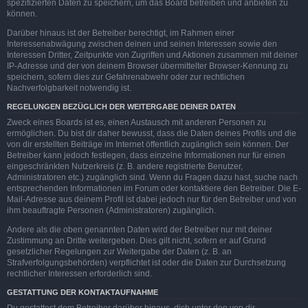
spezifizierten Daten zu speichern, um das Board betreiben und anbieten zu
können.
Darüber hinaus ist der Betreiber berechtigt, im Rahmen einer
Interessenabwägung zwischen deinen und seinen Interessen sowie den
Interessen Dritter, Zeitpunkte von Zugriffen und Aktionen zusammen mit deiner
IP-Adresse und der von deinem Browser übermittelter Browser-Kennung zu
speichern, sofern dies zur Gefahrenabwehr oder zur rechtlichen
Nachverfolgbarkeit notwendig ist.
REGELUNGEN BEZÜGLICH DER WEITERGABE DEINER DATEN
Zweck eines Boards ist es, einen Austausch mit anderen Personen zu
ermöglichen. Du bist dir daher bewusst, dass die Daten deines Profils und die
von dir erstellten Beiträge im Internet öffentlich zugänglich sein können. Der
Betreiber kann jedoch festlegen, dass einzelne Informationen nur für einen
eingeschränkten Nutzerkreis (z. B. andere registrierte Benutzer,
Administratoren etc.) zugänglich sind. Wenn du Fragen dazu hast, suche nach
entsprechenden Informationen im Forum oder kontaktiere den Betreiber. Die E-
Mail-Adresse aus deinem Profil ist dabei jedoch nur für den Betreiber und von
ihm beauftragte Personen (Administratoren) zugänglich.
Andere als die oben genannten Daten wird der Betreiber nur mit deiner
Zustimmung an Dritte weitergeben. Dies gilt nicht, sofern er auf Grund
gesetzlicher Regelungen zur Weitergabe der Daten (z. B. an
Strafverfolgungsbehörden) verpflichtet ist oder die Daten zur Durchsetzung
rechtlicher Interessen erforderlich sind.
GESTATTUNG DER KONTAKTAUFNAHME