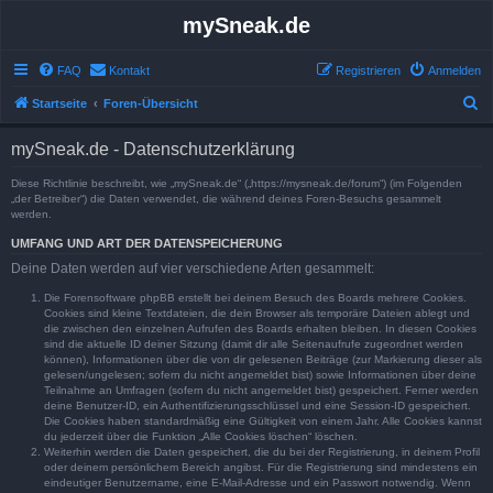
mySneak.de
FAQ
Kontakt
Registrieren
Anmelden
S
Startseite
Foren-Übersicht
u
mySneak.de - Datenschutzerklärung
c
h
Diese Richtlinie beschreibt, wie „mySneak.de“ („https://mysneak.de/forum“) (im Folgenden
„der Betreiber“) die Daten verwendet, die während deines Foren-Besuchs gesammelt
e
werden.
UMFANG UND ART DER DATENSPEICHERUNG
Deine Daten werden auf vier verschiedene Arten gesammelt:
Die Forensoftware phpBB erstellt bei deinem Besuch des Boards mehrere Cookies.
Cookies sind kleine Textdateien, die dein Browser als temporäre Dateien ablegt und
die zwischen den einzelnen Aufrufen des Boards erhalten bleiben. In diesen Cookies
sind die aktuelle ID deiner Sitzung (damit dir alle Seitenaufrufe zugeordnet werden
können), Informationen über die von dir gelesenen Beiträge (zur Markierung dieser als
gelesen/ungelesen; sofern du nicht angemeldet bist) sowie Informationen über deine
Teilnahme an Umfragen (sofern du nicht angemeldet bist) gespeichert. Ferner werden
deine Benutzer-ID, ein Authentifizierungsschlüssel und eine Session-ID gespeichert.
Die Cookies haben standardmäßig eine Gültigkeit von einem Jahr. Alle Cookies kannst
du jederzeit über die Funktion „Alle Cookies löschen“ löschen.
Weiterhin werden die Daten gespeichert, die du bei der Registrierung, in deinem Profil
oder deinem persönlichem Bereich angibst. Für die Registrierung sind mindestens ein
eindeutiger Benutzername, eine E-Mail-Adresse und ein Passwort notwendig. Wenn