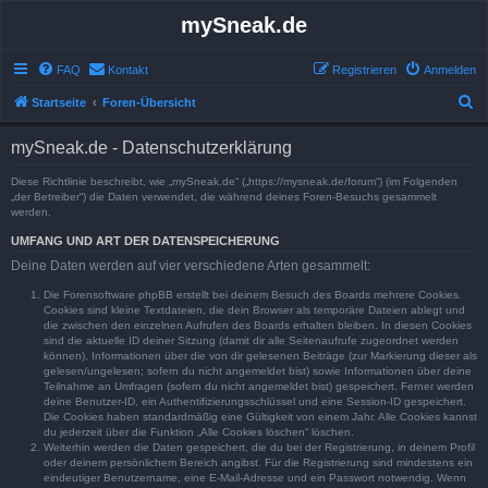
mySneak.de
FAQ
Kontakt
Registrieren
Anmelden
S
Startseite
Foren-Übersicht
u
mySneak.de - Datenschutzerklärung
c
h
Diese Richtlinie beschreibt, wie „mySneak.de“ („https://mysneak.de/forum“) (im Folgenden
„der Betreiber“) die Daten verwendet, die während deines Foren-Besuchs gesammelt
e
werden.
UMFANG UND ART DER DATENSPEICHERUNG
Deine Daten werden auf vier verschiedene Arten gesammelt:
Die Forensoftware phpBB erstellt bei deinem Besuch des Boards mehrere Cookies.
Cookies sind kleine Textdateien, die dein Browser als temporäre Dateien ablegt und
die zwischen den einzelnen Aufrufen des Boards erhalten bleiben. In diesen Cookies
sind die aktuelle ID deiner Sitzung (damit dir alle Seitenaufrufe zugeordnet werden
können), Informationen über die von dir gelesenen Beiträge (zur Markierung dieser als
gelesen/ungelesen; sofern du nicht angemeldet bist) sowie Informationen über deine
Teilnahme an Umfragen (sofern du nicht angemeldet bist) gespeichert. Ferner werden
deine Benutzer-ID, ein Authentifizierungsschlüssel und eine Session-ID gespeichert.
Die Cookies haben standardmäßig eine Gültigkeit von einem Jahr. Alle Cookies kannst
du jederzeit über die Funktion „Alle Cookies löschen“ löschen.
Weiterhin werden die Daten gespeichert, die du bei der Registrierung, in deinem Profil
oder deinem persönlichem Bereich angibst. Für die Registrierung sind mindestens ein
eindeutiger Benutzername, eine E-Mail-Adresse und ein Passwort notwendig. Wenn