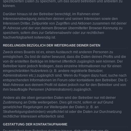
spezifizierten Daten zu speichern, um das Board betreiben und anbieten zu
können.
Darüber hinaus ist der Betreiber berechtigt, im Rahmen einer
Interessenabwägung zwischen deinen und seinen Interessen sowie den
Interessen Dritter, Zeitpunkte von Zugriffen und Aktionen zusammen mit deiner
IP-Adresse und der von deinem Browser übermittelter Browser-Kennung zu
speichern, sofern dies zur Gefahrenabwehr oder zur rechtlichen
Nachverfolgbarkeit notwendig ist.
REGELUNGEN BEZÜGLICH DER WEITERGABE DEINER DATEN
Zweck eines Boards ist es, einen Austausch mit anderen Personen zu
ermöglichen. Du bist dir daher bewusst, dass die Daten deines Profils und die
von dir erstellten Beiträge im Internet öffentlich zugänglich sein können. Der
Betreiber kann jedoch festlegen, dass einzelne Informationen nur für einen
eingeschränkten Nutzerkreis (z. B. andere registrierte Benutzer,
Administratoren etc.) zugänglich sind. Wenn du Fragen dazu hast, suche nach
entsprechenden Informationen im Forum oder kontaktiere den Betreiber. Die E-
Mail-Adresse aus deinem Profil ist dabei jedoch nur für den Betreiber und von
ihm beauftragte Personen (Administratoren) zugänglich.
Andere als die oben genannten Daten wird der Betreiber nur mit deiner
Zustimmung an Dritte weitergeben. Dies gilt nicht, sofern er auf Grund
gesetzlicher Regelungen zur Weitergabe der Daten (z. B. an
Strafverfolgungsbehörden) verpflichtet ist oder die Daten zur Durchsetzung
rechtlicher Interessen erforderlich sind.
GESTATTUNG DER KONTAKTAUFNAHME