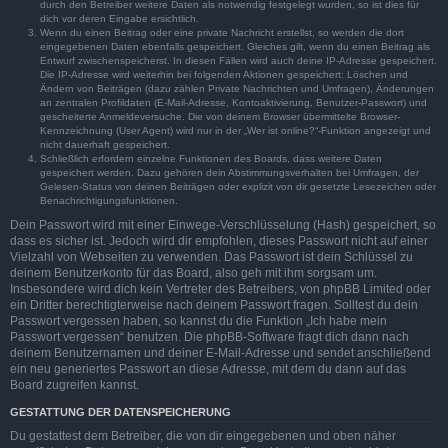
durch den Betreiber weitere Daten als notwendig festgelegt wurden, so ist dies für
dich vor deren Eingabe ersichtlich.
Wenn du einen Beitrag oder eine private Nachricht erstellst, so werden die dort
eingegebenen Daten ebenfalls gespeichert. Gleiches gilt, wenn du einen Beitrag als
Entwurf zwischenspeicherst. In diesen Fällen wird auch deine IP-Adresse gespeichert.
Die IP-Adresse wird weiterhin bei folgenden Aktionen gespeichert: Löschen und
Ändern von Beiträgen (dazu zählen Private Nachrichten und Umfragen), Änderungen
an zentralen Profildaten (E-Mail-Adresse, Kontoaktivierung, Benutzer-Passwort) und
gescheiterte Anmeldeversuche. Die von deinem Browser übermittelte Browser-
Kennzeichnung (User Agent) wird nur in der „Wer ist online?“-Funktion angezeigt und
nicht dauerhaft gespeichert.
Schließlich erfordern einzelne Funktionen des Boards, dass weitere Daten
gespeichert werden. Dazu gehören dein Abstimmungsverhalten bei Umfragen, der
Gelesen-Status von deinen Beiträgen oder explizit von dir gesetzte Lesezeichen oder
Benachrichtigungsfunktionen.
Dein Passwort wird mit einer Einwege-Verschlüsselung (Hash) gespeichert, so
dass es sicher ist. Jedoch wird dir empfohlen, dieses Passwort nicht auf einer
Vielzahl von Webseiten zu verwenden. Das Passwort ist dein Schlüssel zu
deinem Benutzerkonto für das Board, also geh mit ihm sorgsam um.
Insbesondere wird dich kein Vertreter des Betreibers, von phpBB Limited oder
ein Dritter berechtigterweise nach deinem Passwort fragen. Solltest du dein
Passwort vergessen haben, so kannst du die Funktion „Ich habe mein
Passwort vergessen“ benutzen. Die phpBB-Software fragt dich dann nach
deinem Benutzernamen und deiner E-Mail-Adresse und sendet anschließend
ein neu generiertes Passwort an diese Adresse, mit dem du dann auf das
Board zugreifen kannst.
GESTATTUNG DER DATENSPEICHERUNG
Du gestattest dem Betreiber, die von dir eingegebenen und oben näher