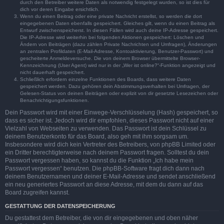
durch den Betreiber weitere Daten als notwendig festgelegt wurden, so ist dies für
dich vor deren Eingabe ersichtlich.
Wenn du einen Beitrag oder eine private Nachricht erstellst, so werden die dort
eingegebenen Daten ebenfalls gespeichert. Gleiches gilt, wenn du einen Beitrag als
Entwurf zwischenspeicherst. In diesen Fällen wird auch deine IP-Adresse gespeichert.
Die IP-Adresse wird weiterhin bei folgenden Aktionen gespeichert: Löschen und
Ändern von Beiträgen (dazu zählen Private Nachrichten und Umfragen), Änderungen
an zentralen Profildaten (E-Mail-Adresse, Kontoaktivierung, Benutzer-Passwort) und
gescheiterte Anmeldeversuche. Die von deinem Browser übermittelte Browser-
Kennzeichnung (User Agent) wird nur in der „Wer ist online?“-Funktion angezeigt und
nicht dauerhaft gespeichert.
Schließlich erfordern einzelne Funktionen des Boards, dass weitere Daten
gespeichert werden. Dazu gehören dein Abstimmungsverhalten bei Umfragen, der
Gelesen-Status von deinen Beiträgen oder explizit von dir gesetzte Lesezeichen oder
Benachrichtigungsfunktionen.
Dein Passwort wird mit einer Einwege-Verschlüsselung (Hash) gespeichert, so
dass es sicher ist. Jedoch wird dir empfohlen, dieses Passwort nicht auf einer
Vielzahl von Webseiten zu verwenden. Das Passwort ist dein Schlüssel zu
deinem Benutzerkonto für das Board, also geh mit ihm sorgsam um.
Insbesondere wird dich kein Vertreter des Betreibers, von phpBB Limited oder
ein Dritter berechtigterweise nach deinem Passwort fragen. Solltest du dein
Passwort vergessen haben, so kannst du die Funktion „Ich habe mein
Passwort vergessen“ benutzen. Die phpBB-Software fragt dich dann nach
deinem Benutzernamen und deiner E-Mail-Adresse und sendet anschließend
ein neu generiertes Passwort an diese Adresse, mit dem du dann auf das
Board zugreifen kannst.
GESTATTUNG DER DATENSPEICHERUNG
Du gestattest dem Betreiber, die von dir eingegebenen und oben näher