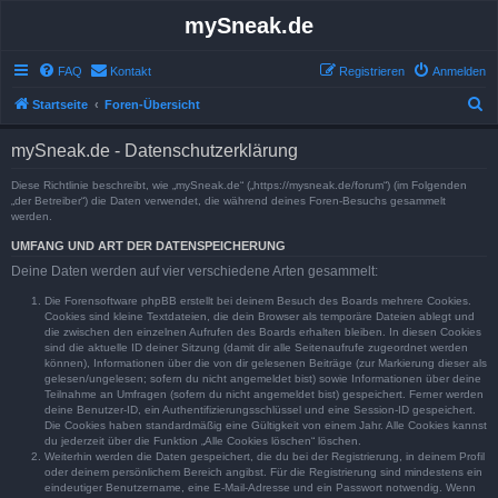
mySneak.de
FAQ
Kontakt
Registrieren
Anmelden
S
Startseite
Foren-Übersicht
u
mySneak.de - Datenschutzerklärung
c
h
Diese Richtlinie beschreibt, wie „mySneak.de“ („https://mysneak.de/forum“) (im Folgenden
„der Betreiber“) die Daten verwendet, die während deines Foren-Besuchs gesammelt
e
werden.
UMFANG UND ART DER DATENSPEICHERUNG
Deine Daten werden auf vier verschiedene Arten gesammelt:
Die Forensoftware phpBB erstellt bei deinem Besuch des Boards mehrere Cookies.
Cookies sind kleine Textdateien, die dein Browser als temporäre Dateien ablegt und
die zwischen den einzelnen Aufrufen des Boards erhalten bleiben. In diesen Cookies
sind die aktuelle ID deiner Sitzung (damit dir alle Seitenaufrufe zugeordnet werden
können), Informationen über die von dir gelesenen Beiträge (zur Markierung dieser als
gelesen/ungelesen; sofern du nicht angemeldet bist) sowie Informationen über deine
Teilnahme an Umfragen (sofern du nicht angemeldet bist) gespeichert. Ferner werden
deine Benutzer-ID, ein Authentifizierungsschlüssel und eine Session-ID gespeichert.
Die Cookies haben standardmäßig eine Gültigkeit von einem Jahr. Alle Cookies kannst
du jederzeit über die Funktion „Alle Cookies löschen“ löschen.
Weiterhin werden die Daten gespeichert, die du bei der Registrierung, in deinem Profil
oder deinem persönlichem Bereich angibst. Für die Registrierung sind mindestens ein
eindeutiger Benutzername, eine E-Mail-Adresse und ein Passwort notwendig. Wenn