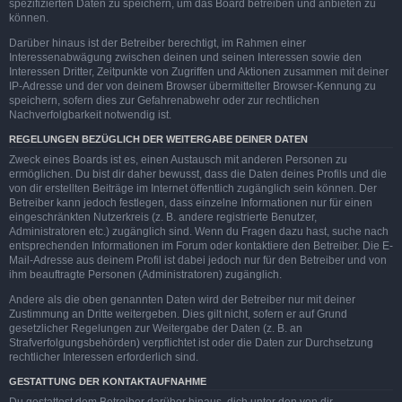
spezifizierten Daten zu speichern, um das Board betreiben und anbieten zu
können.
Darüber hinaus ist der Betreiber berechtigt, im Rahmen einer
Interessenabwägung zwischen deinen und seinen Interessen sowie den
Interessen Dritter, Zeitpunkte von Zugriffen und Aktionen zusammen mit deiner
IP-Adresse und der von deinem Browser übermittelter Browser-Kennung zu
speichern, sofern dies zur Gefahrenabwehr oder zur rechtlichen
Nachverfolgbarkeit notwendig ist.
REGELUNGEN BEZÜGLICH DER WEITERGABE DEINER DATEN
Zweck eines Boards ist es, einen Austausch mit anderen Personen zu
ermöglichen. Du bist dir daher bewusst, dass die Daten deines Profils und die
von dir erstellten Beiträge im Internet öffentlich zugänglich sein können. Der
Betreiber kann jedoch festlegen, dass einzelne Informationen nur für einen
eingeschränkten Nutzerkreis (z. B. andere registrierte Benutzer,
Administratoren etc.) zugänglich sind. Wenn du Fragen dazu hast, suche nach
entsprechenden Informationen im Forum oder kontaktiere den Betreiber. Die E-
Mail-Adresse aus deinem Profil ist dabei jedoch nur für den Betreiber und von
ihm beauftragte Personen (Administratoren) zugänglich.
Andere als die oben genannten Daten wird der Betreiber nur mit deiner
Zustimmung an Dritte weitergeben. Dies gilt nicht, sofern er auf Grund
gesetzlicher Regelungen zur Weitergabe der Daten (z. B. an
Strafverfolgungsbehörden) verpflichtet ist oder die Daten zur Durchsetzung
rechtlicher Interessen erforderlich sind.
GESTATTUNG DER KONTAKTAUFNAHME