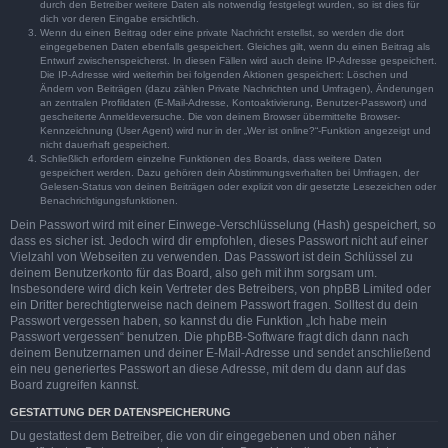
durch den Betreiber weitere Daten als notwendig festgelegt wurden, so ist dies für
dich vor deren Eingabe ersichtlich.
Wenn du einen Beitrag oder eine private Nachricht erstellst, so werden die dort
eingegebenen Daten ebenfalls gespeichert. Gleiches gilt, wenn du einen Beitrag als
Entwurf zwischenspeicherst. In diesen Fällen wird auch deine IP-Adresse gespeichert.
Die IP-Adresse wird weiterhin bei folgenden Aktionen gespeichert: Löschen und
Ändern von Beiträgen (dazu zählen Private Nachrichten und Umfragen), Änderungen
an zentralen Profildaten (E-Mail-Adresse, Kontoaktivierung, Benutzer-Passwort) und
gescheiterte Anmeldeversuche. Die von deinem Browser übermittelte Browser-
Kennzeichnung (User Agent) wird nur in der „Wer ist online?“-Funktion angezeigt und
nicht dauerhaft gespeichert.
Schließlich erfordern einzelne Funktionen des Boards, dass weitere Daten
gespeichert werden. Dazu gehören dein Abstimmungsverhalten bei Umfragen, der
Gelesen-Status von deinen Beiträgen oder explizit von dir gesetzte Lesezeichen oder
Benachrichtigungsfunktionen.
Dein Passwort wird mit einer Einwege-Verschlüsselung (Hash) gespeichert, so
dass es sicher ist. Jedoch wird dir empfohlen, dieses Passwort nicht auf einer
Vielzahl von Webseiten zu verwenden. Das Passwort ist dein Schlüssel zu
deinem Benutzerkonto für das Board, also geh mit ihm sorgsam um.
Insbesondere wird dich kein Vertreter des Betreibers, von phpBB Limited oder
ein Dritter berechtigterweise nach deinem Passwort fragen. Solltest du dein
Passwort vergessen haben, so kannst du die Funktion „Ich habe mein
Passwort vergessen“ benutzen. Die phpBB-Software fragt dich dann nach
deinem Benutzernamen und deiner E-Mail-Adresse und sendet anschließend
ein neu generiertes Passwort an diese Adresse, mit dem du dann auf das
Board zugreifen kannst.
GESTATTUNG DER DATENSPEICHERUNG
Du gestattest dem Betreiber, die von dir eingegebenen und oben näher