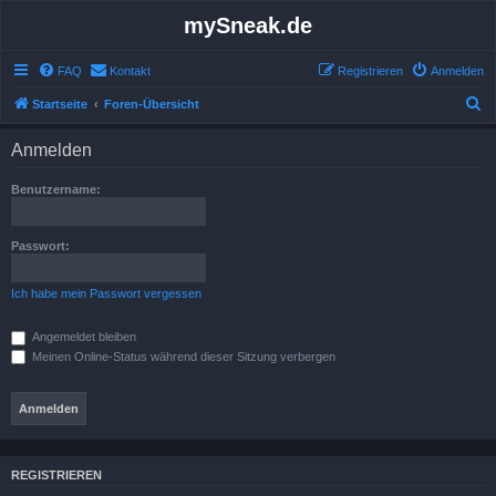
mySneak.de
FAQ
Kontakt
Registrieren
Anmelden
S
Startseite
Foren-Übersicht
u
Anmelden
c
h
Benutzername:
e
Passwort:
Ich habe mein Passwort vergessen
Angemeldet bleiben
Meinen Online-Status während dieser Sitzung verbergen
REGISTRIEREN