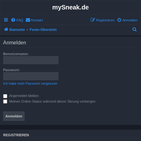
mySneak.de
FAQ
Kontakt
Registrieren
Anmelden
S
Startseite
Foren-Übersicht
u
Anmelden
c
h
Benutzername:
e
Passwort:
Ich habe mein Passwort vergessen
Angemeldet bleiben
Meinen Online-Status während dieser Sitzung verbergen
REGISTRIEREN