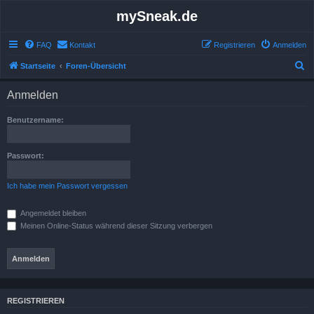
mySneak.de
FAQ
Kontakt
Registrieren
Anmelden
S
Startseite
Foren-Übersicht
u
Anmelden
c
h
Benutzername:
e
Passwort:
Ich habe mein Passwort vergessen
Angemeldet bleiben
Meinen Online-Status während dieser Sitzung verbergen
REGISTRIEREN