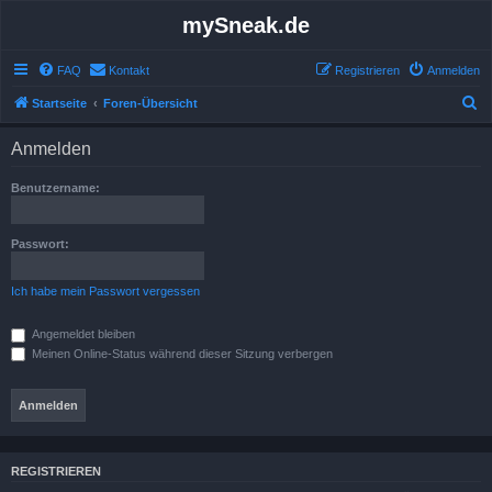
mySneak.de
FAQ
Kontakt
Registrieren
Anmelden
S
Startseite
Foren-Übersicht
u
Anmelden
c
h
Benutzername:
e
Passwort:
Ich habe mein Passwort vergessen
Angemeldet bleiben
Meinen Online-Status während dieser Sitzung verbergen
REGISTRIEREN