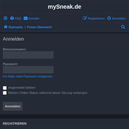
mySneak.de
FAQ
Kontakt
Registrieren
Anmelden
S
Startseite
Foren-Übersicht
u
Anmelden
c
h
Benutzername:
e
Passwort:
Ich habe mein Passwort vergessen
Angemeldet bleiben
Meinen Online-Status während dieser Sitzung verbergen
REGISTRIEREN