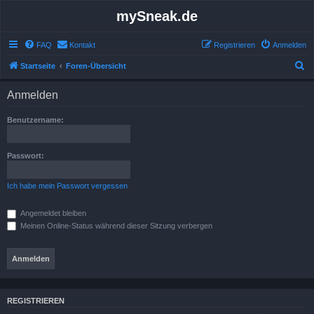
mySneak.de
FAQ
Kontakt
Registrieren
Anmelden
S
Startseite
Foren-Übersicht
u
Anmelden
c
h
Benutzername:
e
Passwort:
Ich habe mein Passwort vergessen
Angemeldet bleiben
Meinen Online-Status während dieser Sitzung verbergen
REGISTRIEREN