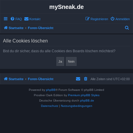
mySneak.de
FAQ
Kontakt
Registrieren
Anmelden
S
Startseite
Foren-Übersicht
u
Alle Cookies löschen
c
h
Bist du dir sicher, dass du alle Cookies des Boards löschen möchtest?
e
Startseite
Foren-Übersicht
Alle Zeiten sind
UTC+02:00
Powered by
phpBB
® Forum Software © phpBB Limited
Prosilver Dark Edition by
Premium phpBB Styles
Deutsche Übersetzung durch
phpBB.de
Datenschutz
|
Nutzungsbedingungen