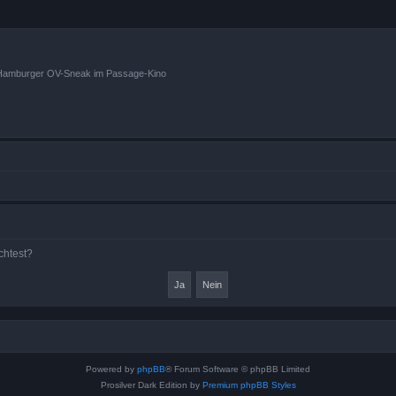
n Hamburger OV-Sneak im Passage-Kino
chtest?
Powered by
phpBB
® Forum Software © phpBB Limited
Prosilver Dark Edition by
Premium phpBB Styles