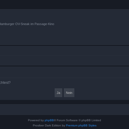
n Hamburger OV-Sneak im Passage-Kino
chtest?
Powered by
phpBB
® Forum Software © phpBB Limited
Prosilver Dark Edition by
Premium phpBB Styles