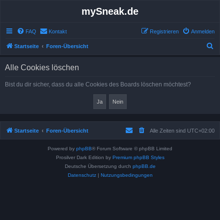
mySneak.de
FAQ
Kontakt
Registrieren
Anmelden
S
Startseite
Foren-Übersicht
u
Alle Cookies löschen
c
h
Bist du dir sicher, dass du alle Cookies des Boards löschen möchtest?
e
Startseite
Foren-Übersicht
Alle Zeiten sind
UTC+02:00
Powered by
phpBB
® Forum Software © phpBB Limited
Prosilver Dark Edition by
Premium phpBB Styles
Deutsche Übersetzung durch
phpBB.de
Datenschutz
|
Nutzungsbedingungen