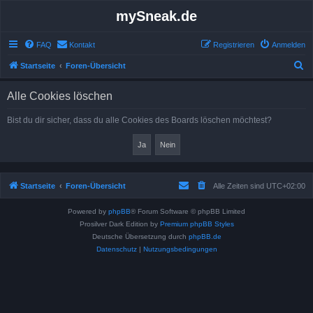
mySneak.de
FAQ
Kontakt
Registrieren
Anmelden
S
Startseite
Foren-Übersicht
u
Alle Cookies löschen
c
h
Bist du dir sicher, dass du alle Cookies des Boards löschen möchtest?
e
Startseite
Foren-Übersicht
Alle Zeiten sind
UTC+02:00
Powered by
phpBB
® Forum Software © phpBB Limited
Prosilver Dark Edition by
Premium phpBB Styles
Deutsche Übersetzung durch
phpBB.de
Datenschutz
|
Nutzungsbedingungen