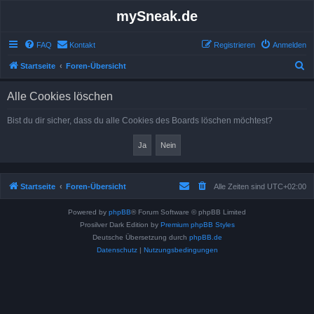
mySneak.de
FAQ
Kontakt
Registrieren
Anmelden
S
Startseite
Foren-Übersicht
u
Alle Cookies löschen
c
h
Bist du dir sicher, dass du alle Cookies des Boards löschen möchtest?
e
Startseite
Foren-Übersicht
Alle Zeiten sind
UTC+02:00
Powered by
phpBB
® Forum Software © phpBB Limited
Prosilver Dark Edition by
Premium phpBB Styles
Deutsche Übersetzung durch
phpBB.de
Datenschutz
|
Nutzungsbedingungen