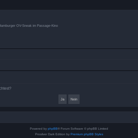
n Hamburger OV-Sneak im Passage-Kino
chtest?
Powered by
phpBB
® Forum Software © phpBB Limited
Prosilver Dark Edition by
Premium phpBB Styles