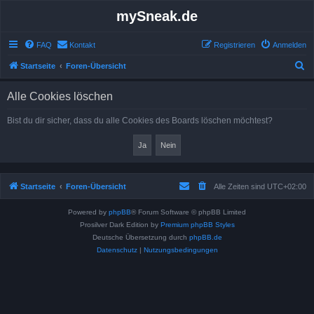
mySneak.de
FAQ
Kontakt
Registrieren
Anmelden
S
Startseite
Foren-Übersicht
u
Alle Cookies löschen
c
h
Bist du dir sicher, dass du alle Cookies des Boards löschen möchtest?
e
Startseite
Foren-Übersicht
Alle Zeiten sind
UTC+02:00
Powered by
phpBB
® Forum Software © phpBB Limited
Prosilver Dark Edition by
Premium phpBB Styles
Deutsche Übersetzung durch
phpBB.de
Datenschutz
|
Nutzungsbedingungen