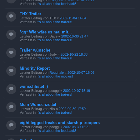
Letzter Beitrag von
Roughale
«
2002-11-07 12:19
Verfasst in
It's all about the feedback!
THX Trailer
Letzter Beitrag von
TEX
«
2002-11-04 14:04
Verfasst in
It's all about the trailers!
*gg* Wie wäre es mal mit...
Letzter Beitrag von
Dave
«
2002-10-30 21:47
Verfasst in
It's all about the trailers!
Trailer wünsche
Letzter Beitrag von
Judy
«
2002-10-22 18:38
Verfasst in
It's all about the trailers!
Minority Report
Letzter Beitrag von
Roughale
«
2002-10-07 16:05
Verfasst in
It's all about the movies!
wunschliste! :)
Letzter Beitrag von
poeggi
«
2002-10-07 15:19
Verfasst in
It's all about the trailers!
Mein Wunschzettel
Letzter Beitrag von
Nils
«
2002-09-30 17:59
Verfasst in
It's all about the trailers!
eight legged freaks und starship troopers
Letzter Beitrag von
poeggi
«
2002-08-30 15:21
Verfasst in
It's all about the feedback!