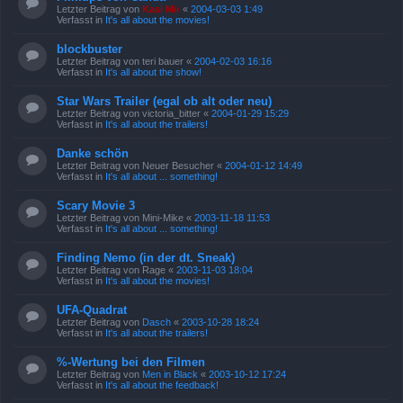
Letzter Beitrag von
Kasi Mir
«
2004-03-03 1:49
Verfasst in
It's all about the movies!
blockbuster
Letzter Beitrag von
teri bauer
«
2004-02-03 16:16
Verfasst in
It's all about the show!
Star Wars Trailer (egal ob alt oder neu)
Letzter Beitrag von
victoria_bitter
«
2004-01-29 15:29
Verfasst in
It's all about the trailers!
Danke schön
Letzter Beitrag von
Neuer Besucher
«
2004-01-12 14:49
Verfasst in
It's all about ... something!
Scary Movie 3
Letzter Beitrag von
Mini-Mike
«
2003-11-18 11:53
Verfasst in
It's all about ... something!
Finding Nemo (in der dt. Sneak)
Letzter Beitrag von
Rage
«
2003-11-03 18:04
Verfasst in
It's all about the movies!
UFA-Quadrat
Letzter Beitrag von
Dasch
«
2003-10-28 18:24
Verfasst in
It's all about the trailers!
%-Wertung bei den Filmen
Letzter Beitrag von
Men in Black
«
2003-10-12 17:24
Verfasst in
It's all about the feedback!