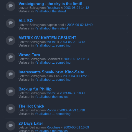
Versteigerung - the sky is the limit!
Letzter Beitrag von
Roughale
«
2003-06-24 14:12
Verfasst in
It's all about the show!
ALL SO
Letzter Beitrag von
captain cool
«
2003-06-02 13:40
Verfasst in
It's all about the trailers!
MATRIX OV KARTEN GESUCHT
Letzter Beitrag von
the-xxl
«
2003-05-20 13:18
Verfasst in
It's all about ... something!
Wrong Turn
Letzter Beitrag von
Spaßbert
«
2003-05-12 17:13
Verfasst in
It's all about ... something!
Interessante Sneak- bzw. Kino-Seite
Letzter Beitrag von
Kino-Fan
«
2003-04-30 12:29
Verfasst in
It's all about ... something!
Backup für Phillip
Letzter Beitrag von
the-xxl
«
2003-04-30 10:47
Verfasst in
It's all about the movies!
The Hot Chick
Letzter Beitrag von
Ronny
«
2003-04-29 18:38
Verfasst in
It's all about ... something!
28 Days Later
Letzter Beitrag von
Roughale
«
2003-03-31 16:09
Verfasst in
It's all about the movies!