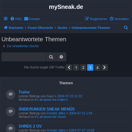
mySneak.de
FAQ
Kontakt
Registrieren
Anmelden
S
Startseite
Foren-Übersicht
Suche
Unbeantwortete Themen
u
Unbeantwortete Themen
c
Zur erweiterten Suche
h
Suche
Erweiterte Suche
e
1
2
3
4
Vorherige
Nächste
Die Suche ergab 180 Treffer
Themen
Trailer
Letzter Beitrag von
Gast
«
2004-07-25 11:22
Verfasst in
It's all about the trailers!
ÄNDERUNGEN SNEAK MENÜS
Letzter Beitrag von
Grindel_Mike
«
2004-07-11 1:54
Verfasst in
It's all about the show!
SHREK 2 OV
Letzter Beitrag von
Grindel_Mike
«
2004-07-07 14:58