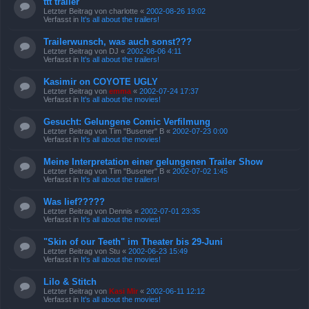
ttt trailer
Letzter Beitrag von
charlotte
«
2002-08-26 19:02
Verfasst in
It's all about the trailers!
Trailerwunsch, was auch sonst???
Letzter Beitrag von
DJ
«
2002-08-06 4:11
Verfasst in
It's all about the trailers!
Kasimir on COYOTE UGLY
Letzter Beitrag von
emma
«
2002-07-24 17:37
Verfasst in
It's all about the movies!
Gesucht: Gelungene Comic Verfilmung
Letzter Beitrag von
Tim "Busener" B
«
2002-07-23 0:00
Verfasst in
It's all about the movies!
Meine Interpretation einer gelungenen Trailer Show
Letzter Beitrag von
Tim "Busener" B
«
2002-07-02 1:45
Verfasst in
It's all about the trailers!
Was lief?????
Letzter Beitrag von
Dennis
«
2002-07-01 23:35
Verfasst in
It's all about the movies!
"Skin of our Teeth" im Theater bis 29-Juni
Letzter Beitrag von
Stu
«
2002-06-23 15:49
Verfasst in
It's all about the movies!
Lilo & Stitch
Letzter Beitrag von
Kasi Mir
«
2002-06-11 12:12
Verfasst in
It's all about the movies!