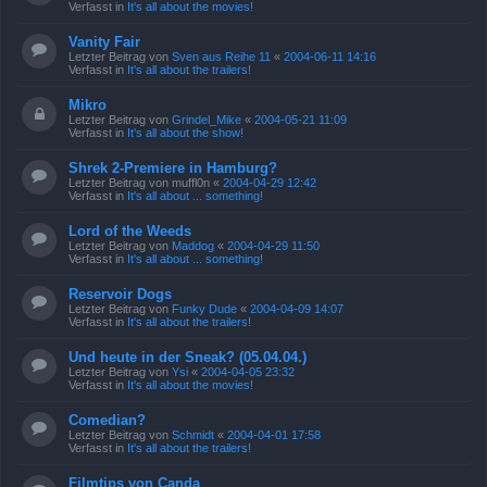
Verfasst in
It's all about the movies!
Vanity Fair
Letzter Beitrag von
Sven aus Reihe 11
«
2004-06-11 14:16
Verfasst in
It's all about the trailers!
Mikro
Letzter Beitrag von
Grindel_Mike
«
2004-05-21 11:09
Verfasst in
It's all about the show!
Shrek 2-Premiere in Hamburg?
Letzter Beitrag von
muffl0n
«
2004-04-29 12:42
Verfasst in
It's all about ... something!
Lord of the Weeds
Letzter Beitrag von
Maddog
«
2004-04-29 11:50
Verfasst in
It's all about ... something!
Reservoir Dogs
Letzter Beitrag von
Funky Dude
«
2004-04-09 14:07
Verfasst in
It's all about the trailers!
Und heute in der Sneak? (05.04.04.)
Letzter Beitrag von
Ysi
«
2004-04-05 23:32
Verfasst in
It's all about the movies!
Comedian?
Letzter Beitrag von
Schmidt
«
2004-04-01 17:58
Verfasst in
It's all about the trailers!
Filmtips von Canda