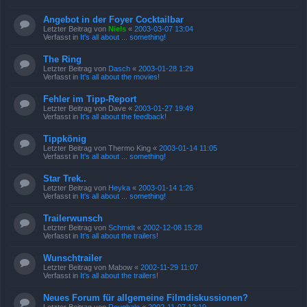
Angebot in der Foyer Cocktailbar
Letzter Beitrag von
Niels
«
2003-03-07 13:04
Verfasst in
It's all about ... something!
The Ring
Letzter Beitrag von
Dasch
«
2003-01-28 1:29
Verfasst in
It's all about the movies!
Fehler im Tipp-Report
Letzter Beitrag von
Dave
«
2003-01-27 19:49
Verfasst in
It's all about the feedback!
Tippkönig
Letzter Beitrag von
Thermo King
«
2003-01-14 11:05
Verfasst in
It's all about ... something!
Star Trek..
Letzter Beitrag von
Heyka
«
2003-01-14 1:26
Verfasst in
It's all about ... something!
Trailerwunsch
Letzter Beitrag von
Schmidt
«
2002-12-08 15:28
Verfasst in
It's all about the trailers!
Wunschtrailer
Letzter Beitrag von
Mabow
«
2002-11-29 11:07
Verfasst in
It's all about the trailers!
Neues Forum für allgemeine Filmdiskussionen?