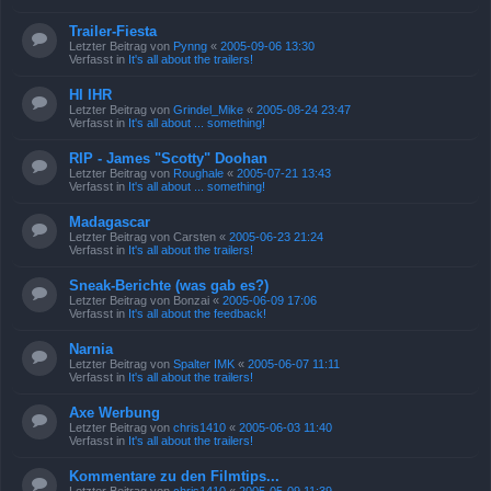
Trailer-Fiesta
Letzter Beitrag von
Pynng
«
2005-09-06 13:30
Verfasst in
It's all about the trailers!
HI IHR
Letzter Beitrag von
Grindel_Mike
«
2005-08-24 23:47
Verfasst in
It's all about ... something!
RIP - James "Scotty" Doohan
Letzter Beitrag von
Roughale
«
2005-07-21 13:43
Verfasst in
It's all about ... something!
Madagascar
Letzter Beitrag von
Carsten
«
2005-06-23 21:24
Verfasst in
It's all about the trailers!
Sneak-Berichte (was gab es?)
Letzter Beitrag von
Bonzai
«
2005-06-09 17:06
Verfasst in
It's all about the feedback!
Narnia
Letzter Beitrag von
Spalter IMK
«
2005-06-07 11:11
Verfasst in
It's all about the trailers!
Axe Werbung
Letzter Beitrag von
chris1410
«
2005-06-03 11:40
Verfasst in
It's all about the trailers!
Kommentare zu den Filmtips...