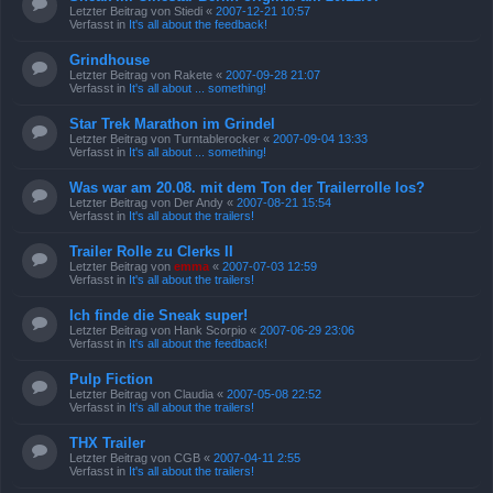
Letzter Beitrag von
Stiedi
«
2007-12-21 10:57
Verfasst in
It's all about the feedback!
Grindhouse
Letzter Beitrag von
Rakete
«
2007-09-28 21:07
Verfasst in
It's all about ... something!
Star Trek Marathon im Grindel
Letzter Beitrag von
Turntablerocker
«
2007-09-04 13:33
Verfasst in
It's all about ... something!
Was war am 20.08. mit dem Ton der Trailerrolle los?
Letzter Beitrag von
Der Andy
«
2007-08-21 15:54
Verfasst in
It's all about the trailers!
Trailer Rolle zu Clerks II
Letzter Beitrag von
emma
«
2007-07-03 12:59
Verfasst in
It's all about the trailers!
Ich finde die Sneak super!
Letzter Beitrag von
Hank Scorpio
«
2007-06-29 23:06
Verfasst in
It's all about the feedback!
Pulp Fiction
Letzter Beitrag von
Claudia
«
2007-05-08 22:52
Verfasst in
It's all about the trailers!
THX Trailer
Letzter Beitrag von
CGB
«
2007-04-11 2:55
Verfasst in
It's all about the trailers!