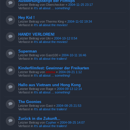
Auswertungsskript der Filmtips
Letzter Beitrag von
Oberchecker
«
2004-11-25 23:17
Verfasst in
It's all about ... something!
Hey Kid !
Letzter Beitrag von
Thermo King
«
2004-11-02 19:34
Verfasst in
It's all about the movies!
HANDY VERLOREN!
Letzter Beitrag von
Uki
«
2004-10-12 0:54
Verfasst in
It's all about the movies!
Superman
Letzter Beitrag von
Gast100
«
2004-10-11 16:46
Verfasst in
It's all about the trailers!
Kinderfilmfest: Gewinner der Freikarten
Letzter Beitrag von
emma
«
2004-09-21 1:12
Verfasst in
It's all about ... something!
Hallo aus Vietnam und Hong Kong
Letzter Beitrag von
Rage
«
2004-09-13 12:14
Verfasst in
It's all about ... something!
The Goonies
Letzter Beitrag von
Gast
«
2004-08-25 21:53
Verfasst in
It's all about the trailers!
Zurück in die Zukunft...
Letzter Beitrag von
Cypher
«
2004-08-25 14:07
Verfasst in
It's all about the trailers!