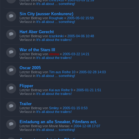
Letzter Beitrag von
chris1410
«
2005-05-09 11:39
Verfasst in
It's all about ... something!
Sin City (ausser Konkurenz)
Letzter Beitrag von
Roughale
«
2005-05-02 15:59
Verfasst in
It's all about ... something!
Hart Aber Gerecht
Letzter Beitrag von
tzazikiniki
«
2005-04-06 10:48
Verfasst in
It's all about the trailers!
War of the Stars III
Letzter Beitrag von
emma
«
2005-03-22 14:21
Verfasst in
It's all about the trailers!
Oscar 2005
Letzter Beitrag von
Tim aus Reihe 10
«
2005-02-28 14:03
Verfasst in
It's all about ... something!
Flipper
Letzter Beitrag von
Kai aus Reihe 9
«
2005-01-21 1:51
Verfasst in
It's all about the trailers!
Trailer
Letzter Beitrag von
Smiley
«
2005-01-15 0:53
Verfasst in
It's all about the trailers!
Einladung an alle Sneaker, Filmfans ect.
Letzter Beitrag von
Movie Maniac
«
2004-12-08 17:07
Verfasst in
It's all about ... something!