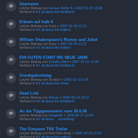
Username
Letzter Beitrag von
Kai aus Reihe 9
«
2007-01-23 15:48
Verfasst in
It's all about the feedback!
Erbsen auf halb 6
Letzter Beitrag von
Suse
«
2007-01-09 12:23
Verfasst in
It's all about the trailers!
William Shakespeare's Romeo and Juliet
Letzter Beitrag von
Suse
«
2007-01-09 12:22
Verfasst in
It's all about the trailers!
EIN GUTEN START INS NEUE JAHR
Letzter Beitrag von
Grindel_Mike
«
2007-01-01 14:28
Verfasst in
It's all about the feedback!
Sneakgeburtstag
Letzter Beitrag von
Scratch
«
2006-10-11 0:26
Verfasst in
It's all about the show!
Dead Link
Letzter Beitrag von
Macao
«
2006-09-14 10:12
Verfasst in
It's all about the feedback!
An die Tippgewinnerin vom 26.6.06
Letzter Beitrag von
Roughale
«
2006-06-27 10:09
Verfasst in
It's all about ... something!
The Simpson THX Trailer
Letzter Beitrag von
Red-Shirt Andy
«
2005-10-29 17:42
Verfasst in
It's all about the trailers!