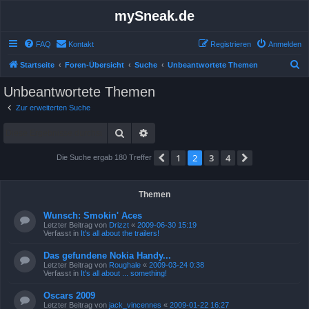
mySneak.de
FAQ
Kontakt
Registrieren
Anmelden
S
Startseite
Foren-Übersicht
Suche
Unbeantwortete Themen
u
Unbeantwortete Themen
c
Zur erweiterten Suche
h
Suche
Erweiterte Suche
e
1
2
3
4
Vorherige
Nächste
Die Suche ergab 180 Treffer
Themen
Wunsch: Smokin' Aces
Letzter Beitrag von
Drizzt
«
2009-06-30 15:19
Verfasst in
It's all about the trailers!
Das gefundene Nokia Handy...
Letzter Beitrag von
Roughale
«
2009-03-24 0:38
Verfasst in
It's all about ... something!
Oscars 2009
Letzter Beitrag von
jack_vincennes
«
2009-01-22 16:27