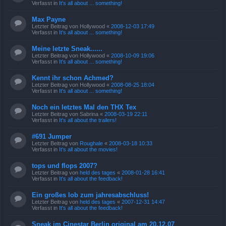
Verfasst in
It's all about ... something!
Max Payne
Letzter Beitrag von
Hollywood
«
2008-12-03 17:49
Verfasst in
It's all about ... something!
Meine letzte Sneak......
Letzter Beitrag von
Hollywood
«
2008-10-09 19:06
Verfasst in
It's all about ... something!
Kennt ihr schon Achmed?
Letzter Beitrag von
Hollywood
«
2008-08-25 18:04
Verfasst in
It's all about ... something!
Noch ein letztes Mal den THX Tex
Letzter Beitrag von
Sabrina
«
2008-03-19 22:11
Verfasst in
It's all about the trailers!
#691 Jumper
Letzter Beitrag von
Roughale
«
2008-03-18 10:33
Verfasst in
It's all about the movies!
tops und flops 2007?
Letzter Beitrag von
held des tages
«
2008-01-28 16:41
Verfasst in
It's all about the feedback!
Ein großes lob zum jahresabschluss!
Letzter Beitrag von
held des tages
«
2007-12-31 14:47
Verfasst in
It's all about the feedback!
Sneak im Cinestar Berlin original am 20.12.07