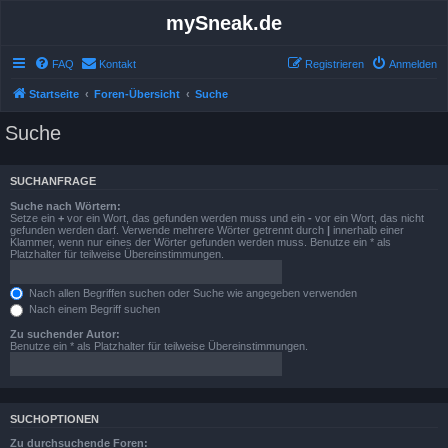
mySneak.de
FAQ
Kontakt
Registrieren
Anmelden
Startseite
Foren-Übersicht
Suche
Suche
SUCHANFRAGE
Suche nach Wörtern:
Setze ein
+
vor ein Wort, das gefunden werden muss und ein
-
vor ein Wort, das nicht
gefunden werden darf. Verwende mehrere Wörter getrennt durch
|
innerhalb einer
Klammer, wenn nur eines der Wörter gefunden werden muss. Benutze ein * als
Platzhalter für teilweise Übereinstimmungen.
Nach allen Begriffen suchen oder Suche wie angegeben verwenden
Nach einem Begriff suchen
Zu suchender Autor:
Benutze ein * als Platzhalter für teilweise Übereinstimmungen.
SUCHOPTIONEN
Zu durchsuchende Foren: